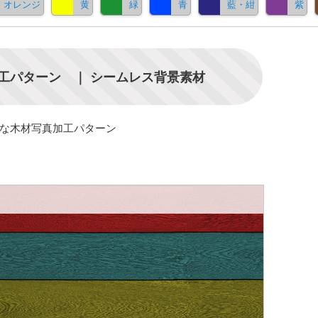
オレンジ
黄
緑
青
藍・紺
紫
工パターン ｜ シームレス背景素材
ルな木材写真加工パターン