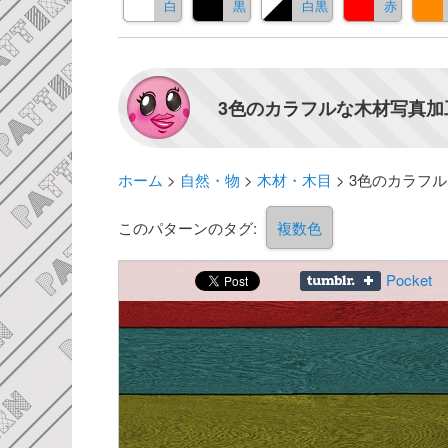
白
黒
白黒
赤
3色のカラフルな木材写真加
ホーム
>
自然・物
>
木材・木目
>
3色のカラフ
このパターンのタグ:
複数色
Pocket