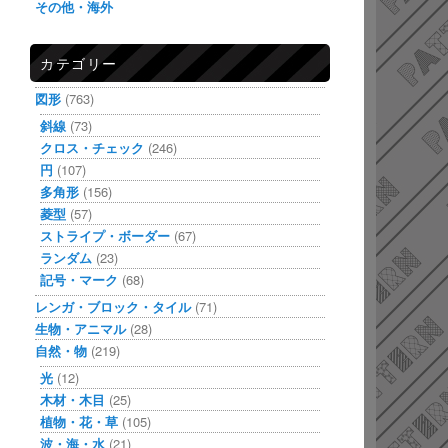
その他・海外
カテゴリー
図形
(763)
斜線
(73)
クロス・チェック
(246)
円
(107)
多角形
(156)
菱型
(57)
ストライプ・ボーダー
(67)
ランダム
(23)
記号・マーク
(68)
レンガ・ブロック・タイル
(71)
生物・アニマル
(28)
自然・物
(219)
光
(12)
木材・木目
(25)
植物・花・草
(105)
波・海・水
(21)