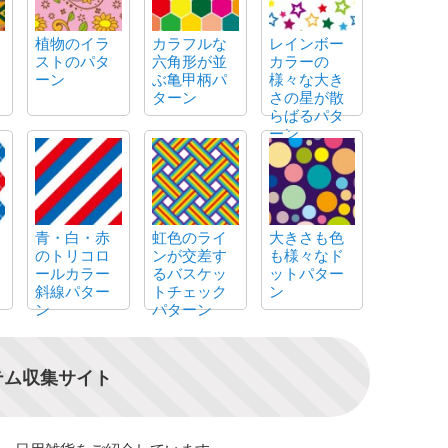
植物のイラ
カラフルな
レインボー
ストのパタ
六角形が並
カラーの
ーン
ぶ亀甲柄パ
様々な大き
ターン
さの星が散
らばるパタ
ーン
青・白・赤
虹色のライ
大きさも色
のトリコロ
ンが交差す
も様々なド
ールカラー
るバスケッ
ットパター
斜線パター
トチェック
ン
ン
パターン
テム収集サイト