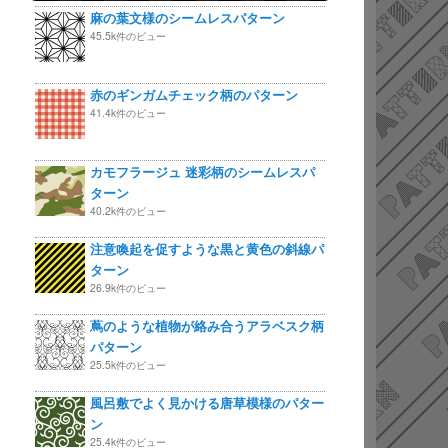
麻の葉文様のシームレスパターン
45.5k件のビュー
赤のギンガムチェック柄のパターン
41.4k件のビュー
カモフラージュ 迷彩柄のシームレスパ
ターン
40.2k件のビュー
注意喚起を促すような黒と黄色の斜線パ
ターン
26.9k件のビュー
蔦のような植物が絡み合うアラベスク柄
パターン
25.5k件のビュー
風呂敷でよく見かける唐草模様のパター
ン
25.4k件のビュー