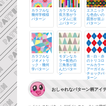
カラフルな
カラフルな
エスニック
幾何学模様
長方形がラ
な色合いの
パターン
ンダムに並
図形が並ぶ
ぶパターン
パターン
カラフルな
モダンなカ
青・白・赤
ジオメトリ
ラー配色の
のトリコロ
ック・幾何
三角形が並
ールカラー
学パターン
んだパター
アーガイル
ン
チェックパ
ターン
おしゃれなパターン柄アイ