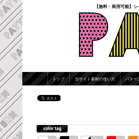
【無料・商用可能】シ
メインメニュー
トップ
当サイト素材の使い方
パター
メインコンテンツへ移動
サブコンテンツへ移動