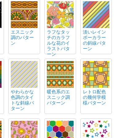
エスニック
ラフなタッ
淡いレイン
調のパター
チのカラフ
ボーカラー
ン
ルな花のイ
の斜線パタ
ラストパタ
ーン
ーン
やわらかな
暖色系のエ
レトロ配色
色調のタイ
スニック調
の幾何学模
トな斜線パ
パターン
様パターン
ターン