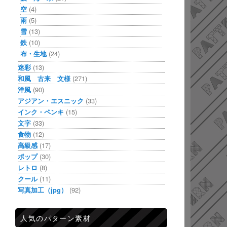
空
(4)
雨
(5)
雪
(13)
鉄
(10)
布・生地
(24)
迷彩
(13)
和風 古来 文様
(271)
洋風
(90)
アジアン・エスニック
(33)
インク・ペンキ
(15)
文字
(33)
食物
(12)
高級感
(17)
ポップ
(30)
レトロ
(8)
クール
(11)
写真加工（jpg）
(92)
人気のパターン素材