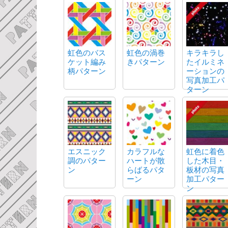
虹色のバス
虹色の渦巻
キラキラし
ケット編み
きパターン
たイルミネ
柄パターン
ーションの
写真加工パ
ターン
エスニック
カラフルな
虹色に着色
調のパター
ハートが散
した木目・
ン
らばるパタ
板材の写真
ーン
加工パター
ン