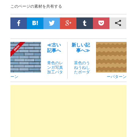
このページの素材を共有する
≪古い
新しい記
記事へ
事へ≫
青色のレ
茶色のう
ンガ写真
ねうねし
加工パタ
たボーダ
ーン
ーパターン