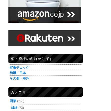
柄・模様の名前から探す
定番チェック
和風・日本
その他・海外
カテゴリー
図形
(763)
斜線
(73)