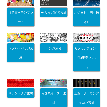
注意書きテンプレ
A4サイズ背景素材
水の素材（切り抜
ート
き）
メダル・バッジ素
マンガ素材
カタカナフォント
材
『効果音フォン
ト』
リボン・タグ素材
南国系イラスト素
王冠・クラウンア
材
イコン素材