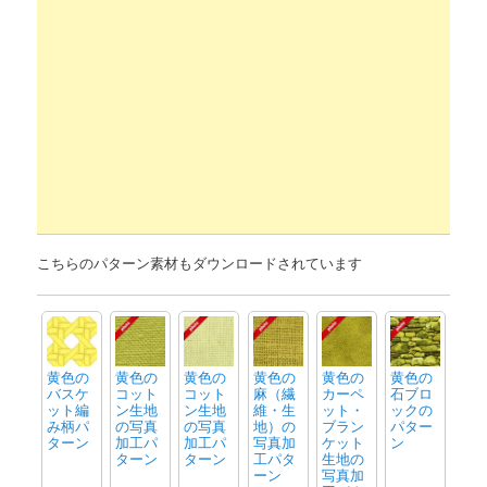
こちらのパターン素材もダウンロードされています
黄色の
黄色の
黄色の
黄色の
黄色の
黄色の
バスケ
コット
コット
麻（繊
カーペ
石ブロ
ット編
ン生地
ン生地
維・生
ット・
ックの
み柄パ
の写真
の写真
地）の
ブラン
パター
ターン
加工パ
加工パ
写真加
ケット
ン
ターン
ターン
工パタ
生地の
ーン
写真加