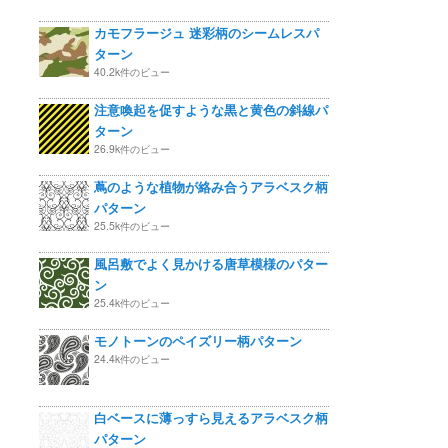
カモフラージュ 迷彩柄のシームレスパ
ターン
40.2k件のビュー
注意喚起を促すような黒と黄色の斜線パ
ターン
26.9k件のビュー
蔦のような植物が絡み合うアラベスク柄
パターン
25.5k件のビュー
風呂敷でよく見かける唐草模様のパター
ン
25.4k件のビュー
モノトーンのペイズリー柄パターン
24.4k件のビュー
白ベースに薄っすら見えるアラベスク柄
パターン