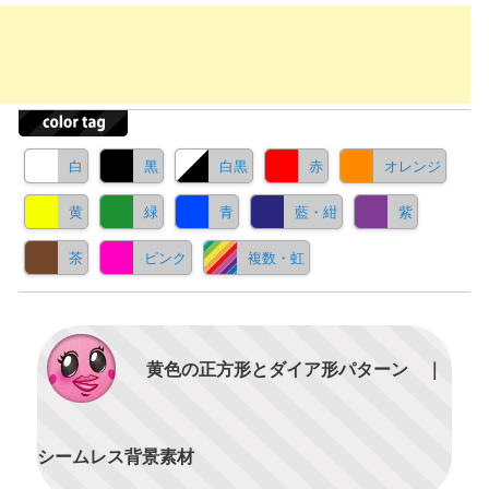
白
黒
白黒
赤
オレンジ
黄
緑
青
藍・紺
紫
茶
ピンク
複数・虹
黄色の正方形とダイア形パターン ｜
シームレス背景素材