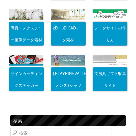
写真・テクスチャ
2D・3D CADデー
データサイトの作
ー画像データ素材
タ素材
り方
サインカッティン
文房具ギフト収集
【PLAYPINEVALLEY】
グステッカー
サイト
メンズTシャツ
検索
検索