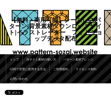
【無料・商用可能】シームレスパ
ターン|背景素材ダウンロードサイ
ト|イラストレーター フォトショ
ップデータ配布
メインメニュー
トップ
当サイト素材の使い方
パターン素材アレンジ
メインコンテンツへ移動
サブコンテンツへ移動
CSSで背景に使用する方法
ご利用規約
ライセンス契約
お問い合わせ