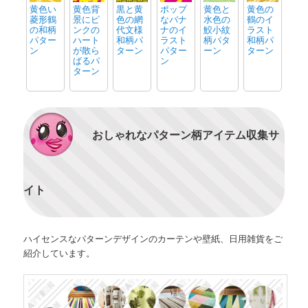
黄色い
黄色背
黒と黄
ポップ
黄色と
黄色の
菱形鶴
景にピ
色の網
なバナ
水色の
鶴のイ
の和柄
ンクの
代文様
ナのイ
鮫小紋
ラスト
パター
ハート
和柄パ
ラスト
柄パタ
和柄パ
ン
が散ら
ターン
パター
ーン
ターン
ばるパ
ン
ターン
おしゃれなパターン柄アイテム収集サ
イト
ハイセンスなパターンデザインのカーテンや壁紙、日用雑貨をご
紹介しています。