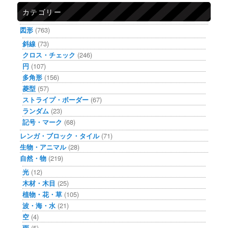
カテゴリー
図形
(763)
斜線
(73)
クロス・チェック
(246)
円
(107)
多角形
(156)
菱型
(57)
ストライプ・ボーダー
(67)
ランダム
(23)
記号・マーク
(68)
レンガ・ブロック・タイル
(71)
生物・アニマル
(28)
自然・物
(219)
光
(12)
木材・木目
(25)
植物・花・草
(105)
波・海・水
(21)
空
(4)
雨
(5)