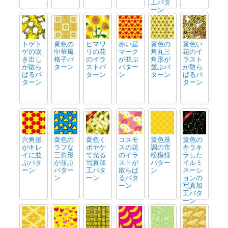
工パタ
ーン
トゲト
黄色の
ヒマワ
赤い星
黄色の
黄色い
ゲの吹
中華風
リの花
マーク
角丸三
花のイ
き出し
格子パ
のイラ
が並ぶ
角形が
ラスト
が散ら
ターン
ストパ
パター
並ぶパ
が散ら
ばるパ
ターン
ン
ターン
ばるパ
ターン
ターン
六角形
黄色の
黄色く
コスモ
黄色基
黄色の
がキレ
ラフな
ボヤケ
スの花
調の市
キラキ
イに並
三角形
て光る
のイラ
松模様
ラした
ぶパタ
が並ぶ
写真加
ストが
パター
イルミ
ーン
パター
工パタ
散らば
ン
ネーシ
ン
ーン
るパタ
ョンの
ーン
写真加
工パタ
ーン