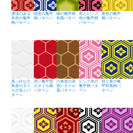
濃淡のある
紺色の亀甲
緑の亀甲柄
黒とピンク
黄色の亀甲
赤色の亀甲
柄パターン
和風パター
色の亀甲柄
柄パターン
柄パターン
ン
パターン
真っ白な六
赤い亀甲型
六角形の茶
ピンク色の
紺と黄の亀
角形のタイ
のタイル風
色いタイル
亀甲柄パタ
甲和風柄パ
ルが並ぶパ
パターン
風パターン
ーン
ターン
ターン