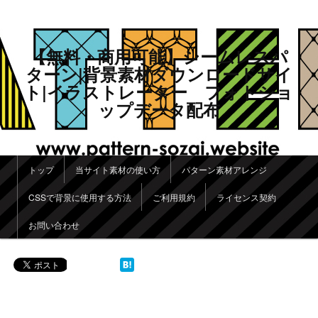
【無料・商用可能】シームレスパ
ターン|背景素材ダウンロードサイ
ト|イラストレーター フォトショ
ップデータ配布
メインメニュー
トップ
当サイト素材の使い方
パターン素材アレンジ
メインコンテンツへ移動
サブコンテンツへ移動
CSSで背景に使用する方法
ご利用規約
ライセンス契約
お問い合わせ