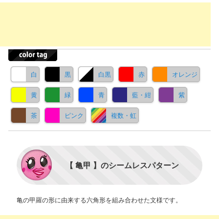
白
黒
白黒
赤
オレンジ
黄
緑
青
藍・紺
紫
茶
ピンク
複数・虹
【 亀甲 】のシームレスパターン
亀の甲羅の形に由来する六角形を組み合わせた文様です。