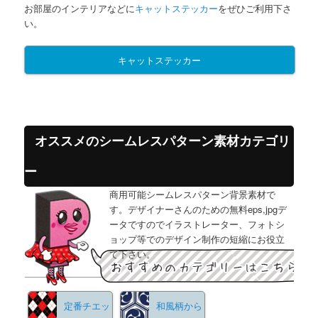
お部屋のインテリアなどに
キャットステッカー
をぜひご利用下さ
い。
キャットステッカー
オススメのシームレスパターン素材カテゴリ
ー
商用可能シームレスパターン背景素材で
す。デザイナーさんのための無料eps,jpgデ
ータですのでイラストレーター、フォトシ
ョップ等でのデザイン制作の短縮にお役立
て下さい。
定番チエッ
和風柄から