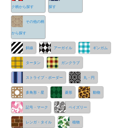
ク柄から探す
探す
その他の柄
から探す
斜線
アーガイル
ギンガム
タータン
ガンクラブ
ストライプ・ボーダー
丸・円
多角形・星
菱形
動物
記号・マーク
ペイズリー
レンガ・タイル
植物