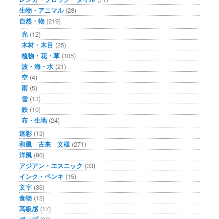
生物・アニマル
(28)
自然・物
(219)
光
(12)
木材・木目
(25)
植物・花・草
(105)
波・海・水
(21)
空
(4)
雨
(5)
雪
(13)
鉄
(10)
布・生地
(24)
迷彩
(13)
和風 古来 文様
(271)
洋風
(90)
アジアン・エスニック
(33)
インク・ペンキ
(15)
文字
(33)
食物
(12)
高級感
(17)