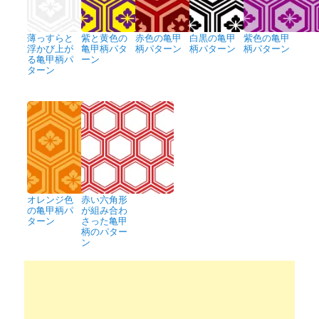
薄っすらと
紫と黄色の
赤色の亀甲
白黒の亀甲
紫色の亀甲
浮かび上が
亀甲柄パタ
柄パターン
柄パターン
柄パターン
る亀甲柄パ
ーン
ターン
オレンジ色
赤い六角形
の亀甲柄パ
が組み合わ
ターン
さった亀甲
柄のパター
ン