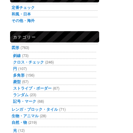
定番チェック
和風・日本
その他・海外
カテゴリー
図形
(763)
斜線
(73)
クロス・チェック
(246)
円
(107)
多角形
(156)
菱型
(57)
ストライプ・ボーダー
(67)
ランダム
(23)
記号・マーク
(68)
レンガ・ブロック・タイル
(71)
生物・アニマル
(28)
自然・物
(219)
光
(12)