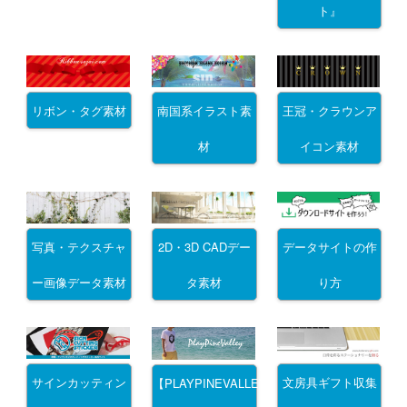
ト』
リボン・タグ素材
南国系イラスト素
王冠・クラウンア
材
イコン素材
写真・テクスチャ
2D・3D CADデー
データサイトの作
ー画像データ素材
タ素材
り方
サインカッティン
文房具ギフト収集
【PLAYPINEVALLEY】