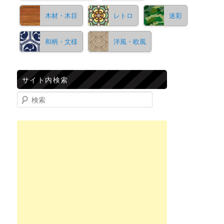
木材・木目
レトロ
迷彩
和柄・文様
洋風・欧風
サイト内検索
検索