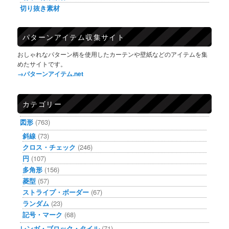
切り抜き素材
パターンアイテム収集サイト
おしゃれなパターン柄を使用したカーテンや壁紙などのアイテムを集
めたサイトです。
→パターンアイテム.net
カテゴリー
図形
(763)
斜線
(73)
クロス・チェック
(246)
円
(107)
多角形
(156)
菱型
(57)
ストライプ・ボーダー
(67)
ランダム
(23)
記号・マーク
(68)
レンガ・ブロック・タイル
(71)