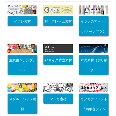
イラレ素材
枠・フレーム素材
イラレのアート・
パターンブラシ
注意書きテンプレ
A4サイズ背景素材
水の素材（切り抜
ート
き）
メダル・バッジ素
マンガ素材
カタカナフォント
材
『効果音フォン