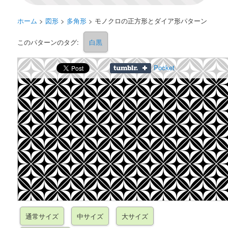
ホーム
>
図形
>
多角形
>
モノクロの正方形とダイア形パターン
このパターンのタグ:
白黒
Pocket