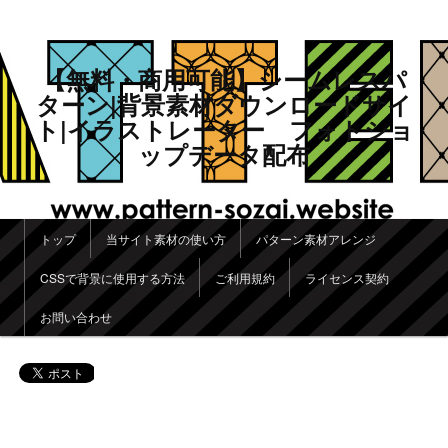
【無料・商用可能】シームレスパ
ターン|背景素材ダウンロードサイ
ト|イラストレーター フォトショ
ップデータ配布
メインメニュー
トップ
当サイト素材の使い方
パターン素材アレンジ
メインコンテンツへ移動
サブコンテンツへ移動
CSSで背景に使用する方法
ご利用規約
ライセンス契約
お問い合わせ