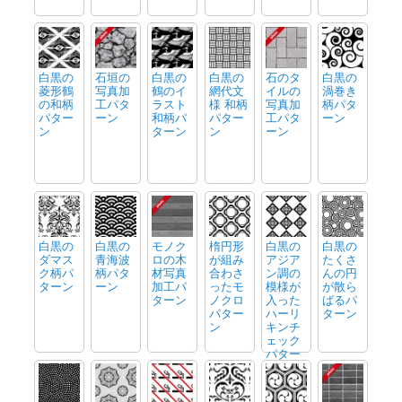
白黒の
石垣の
白黒の
白黒の
石のタ
白黒の
菱形鶴
写真加
鶴のイ
網代文
イルの
渦巻き
の和柄
工パタ
ラスト
様 和柄
写真加
柄パタ
パター
ーン
和柄パ
パター
工パタ
ーン
ン
ターン
ン
ーン
白黒の
白黒の
モノク
楕円形
白黒の
白黒の
ダマス
青海波
ロの木
が組み
アジア
たくさ
ク柄パ
柄パタ
材写真
合わさ
ン調の
んの円
ターン
ーン
加工パ
ったモ
模様が
が散ら
ターン
ノクロ
入った
ばるパ
パター
ハーリ
ターン
ン
キンチ
ェック
パター
ン