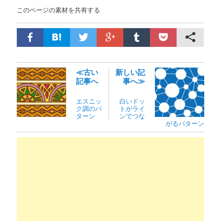
このページの素材を共有する
≪古い
新しい記
記事へ
事へ≫
エスニッ
白いドッ
ク調のパ
トがライ
ターン
ンでつな
がるパターン