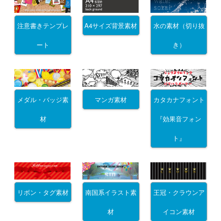
注意書きテンプレ
A4サイズ背景素材
水の素材（切り抜
ート
き）
メダル・バッジ素
マンガ素材
カタカナフォント
材
『効果音フォン
ト』
リボン・タグ素材
南国系イラスト素
王冠・クラウンア
材
イコン素材