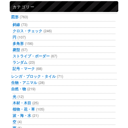
カテゴリー
図形
(763)
斜線
(73)
クロス・チェック
(246)
円
(107)
多角形
(156)
菱型
(57)
ストライプ・ボーダー
(67)
ランダム
(23)
記号・マーク
(68)
レンガ・ブロック・タイル
(71)
生物・アニマル
(28)
自然・物
(219)
光
(12)
木材・木目
(25)
植物・花・草
(105)
波・海・水
(21)
空
(4)
雨
(5)