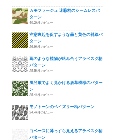
カモフラージュ 迷彩柄のシームレスパ
ターン
40.2k件のビュー
注意喚起を促すような黒と黄色の斜線パ
ターン
26.9k件のビュー
蔦のような植物が絡み合うアラベスク柄
パターン
25.5k件のビュー
風呂敷でよく見かける唐草模様のパター
ン
25.4k件のビュー
モノトーンのペイズリー柄パターン
24.4k件のビュー
白ベースに薄っすら見えるアラベスク柄
パターン