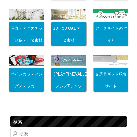
写真・テクスチャ
2D・3D CADデー
データサイトの作
ー画像データ素材
タ素材
り方
サインカッティン
文房具ギフト収集
【PLAYPINEVALLEY】
グステッカー
サイト
メンズTシャツ
検索
検索