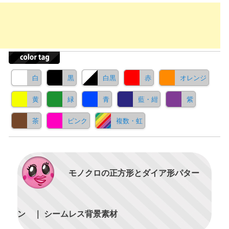
白
黒
白黒
赤
オレンジ
黄
緑
青
藍・紺
紫
茶
ピンク
複数・虹
モノクロの正方形とダイア形パター
ン ｜ シームレス背景素材