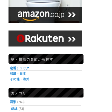
柄・模様の名前から探す
定番チェック
和風・日本
その他・海外
カテゴリー
図形
(763)
斜線
(73)