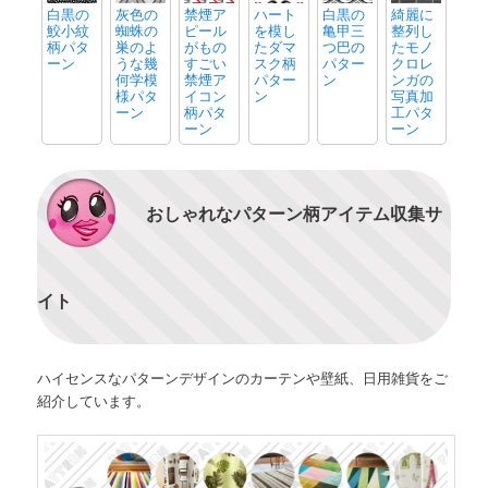
白黒の
灰色の
禁煙ア
ハート
白黒の
綺麗に
鮫小紋
蜘蛛の
ピール
を模し
亀甲三
整列し
柄パタ
巣のよ
がもの
たダマ
つ巴の
たモノ
ーン
うな幾
すごい
スク柄
パター
クロレ
何学模
禁煙ア
パター
ン
ンガの
様パタ
イコン
ン
写真加
ーン
柄パタ
工パタ
ーン
ーン
おしゃれなパターン柄アイテム収集サ
イト
ハイセンスなパターンデザインのカーテンや壁紙、日用雑貨をご
紹介しています。