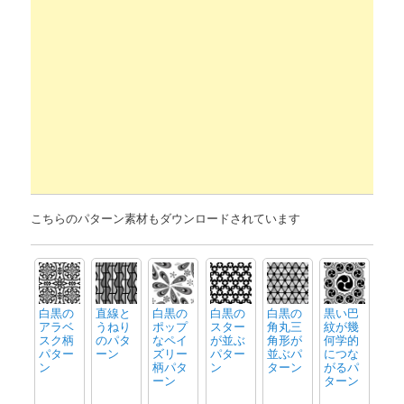
こちらのパターン素材もダウンロードされています
白黒の
直線と
白黒の
白黒の
白黒の
黒い巴
アラベ
うねり
ポップ
スター
角丸三
紋が幾
スク柄
のパタ
なペイ
が並ぶ
角形が
何学的
パター
ーン
ズリー
パター
並ぶパ
につな
ン
柄パタ
ン
ターン
がるパ
ーン
ターン