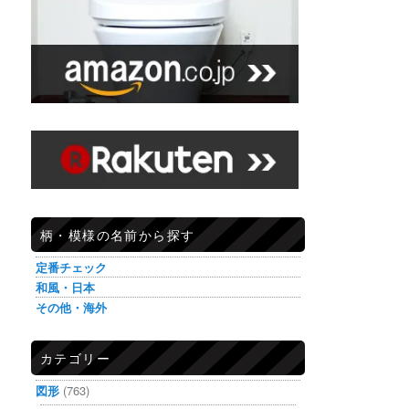
柄・模様の名前から探す
定番チェック
和風・日本
その他・海外
カテゴリー
図形
(763)