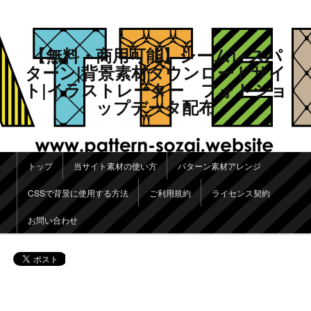
【無料・商用可能】シームレスパ
ターン|背景素材ダウンロードサイ
ト|イラストレーター フォトショ
ップデータ配布
メインメニュー
トップ
当サイト素材の使い方
パターン素材アレンジ
メインコンテンツへ移動
サブコンテンツへ移動
CSSで背景に使用する方法
ご利用規約
ライセンス契約
お問い合わせ