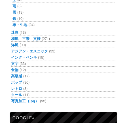
雨
(5)
雪
(13)
鉄
(10)
布・生地
(24)
迷彩
(13)
和風 古来 文様
(271)
洋風
(90)
アジアン・エスニック
(33)
インク・ペンキ
(15)
文字
(33)
食物
(12)
高級感
(17)
ポップ
(30)
レトロ
(8)
クール
(11)
写真加工（jpg）
(92)
GOOGLE+