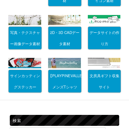
材
イコン素材
写真・テクスチャ
2D・3D CADデー
データサイトの作
ー画像データ素材
タ素材
り方
サインカッティン
文房具ギフト収集
【PLAYPINEVALLEY】
グステッカー
サイト
メンズTシャツ
検索