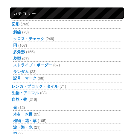
カテゴリー
図形
(763)
斜線
(73)
クロス・チェック
(246)
円
(107)
多角形
(156)
菱型
(57)
ストライプ・ボーダー
(67)
ランダム
(23)
記号・マーク
(68)
レンガ・ブロック・タイル
(71)
生物・アニマル
(28)
自然・物
(219)
光
(12)
木材・木目
(25)
植物・花・草
(105)
波・海・水
(21)
空
(4)