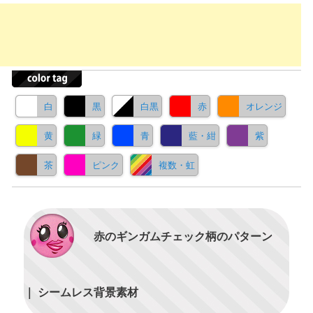
白
黒
白黒
赤
オレンジ
黄
緑
青
藍・紺
紫
茶
ピンク
複数・虹
赤のギンガムチェック柄のパターン
｜ シームレス背景素材