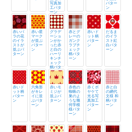
写真加
パター
工パタ
ン
ーン
赤いバ
赤い星
グラデ
赤とグ
赤いド
だるま
ラの花
マーク
ーショ
レーの
ット柄
のイラ
のイラ
が並ぶ
ンがか
ガンク
パター
スト紅
ストが
パター
った赤
ラブチ
ン
白パタ
並ぶパ
ン
と白の
ェック
ーン
ターン
ハーリ
柄パタ
キンチ
ーン
ェック
柄パタ
ーン
赤いド
六角形
赤いモ
赤色の
赤くボ
赤と白
ット柄
がキレ
ミジが
蜘蛛の
ヤケて
の網代
パター
イに並
並ぶパ
巣のよ
光る写
文様 和
ン
ぶパタ
ターン
うな幾
真加工
柄パタ
ーン
何学模
パター
ーン
様パタ
ン
ーン