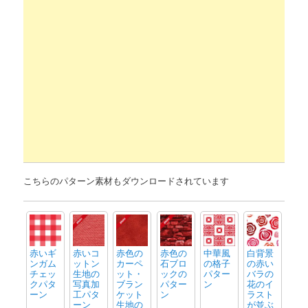
こちらのパターン素材もダウンロードされています
赤いギ
赤いコ
赤色の
赤色の
中華風
白背景
ンガム
ットン
カーペ
石ブロ
の格子
の赤い
チェッ
生地の
ット・
ックの
パター
バラの
クパタ
写真加
ブラン
パター
ン
花のイ
ーン
工パタ
ケット
ン
ラスト
ーン
生地の
が並ぶ