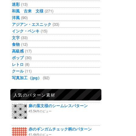
迷彩
(13)
和風 古来 文様
(271)
洋風
(90)
アジアン・エスニック
(33)
インク・ペンキ
(15)
文字
(33)
食物
(12)
高級感
(17)
ポップ
(30)
レトロ
(8)
クール
(11)
写真加工（jpg）
(92)
人気のパターン素材
麻の葉文様のシームレスパターン
45.5k件のビュー
赤のギンガムチェック柄のパターン
41.4k件のビュー