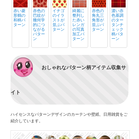
赤い菱
赤色の
イチゴ
綺麗に
赤色の
濃い赤
形鶴の
巴紋が
のイラ
整列し
角丸三
色基調
和柄パ
幾何学
ストが
た赤い
角形が
のター
ターン
的につ
並ぶパ
レンガ
並ぶパ
タンチ
ながる
ターン
の写真
ターン
ェック
パター
加工パ
柄パタ
ン
ターン
ーン
おしゃれなパターン柄アイテム収集サ
イト
ハイセンスなパターンデザインのカーテンや壁紙、日用雑貨をご
紹介しています。