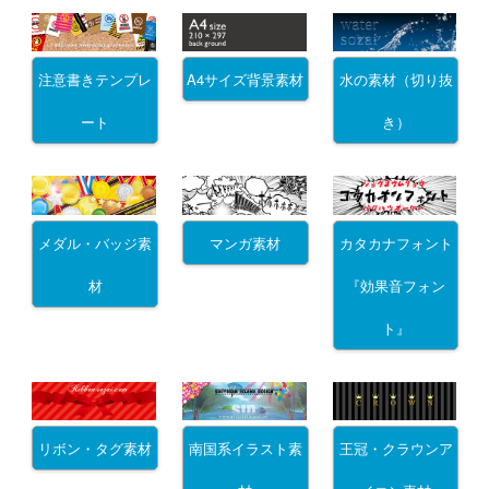
注意書きテンプレ
A4サイズ背景素材
水の素材（切り抜
ート
き）
メダル・バッジ素
マンガ素材
カタカナフォント
材
『効果音フォン
ト』
リボン・タグ素材
南国系イラスト素
王冠・クラウンア