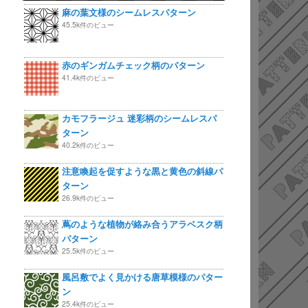
麻の葉文様のシームレスパターン
45.5k件のビュー
赤のギンガムチェック柄のパターン
41.4k件のビュー
カモフラージュ 迷彩柄のシームレスパ
ターン
40.2k件のビュー
注意喚起を促すような黒と黄色の斜線パ
ターン
26.9k件のビュー
蔦のような植物が絡み合うアラベスク柄
パターン
25.5k件のビュー
風呂敷でよく見かける唐草模様のパター
ン
25.4k件のビュー