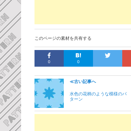
このページの素材を共有する
0
0
≪古い記事へ
水色の花柄のような模様のパ
ターン