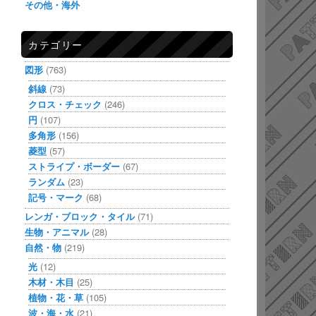
その他・海外
カテゴリー
図形
(763)
斜線
(73)
クロス・チェック
(246)
円
(107)
多角形
(156)
菱型
(57)
ストライプ・ボーダー
(67)
ランダム
(23)
記号・マーク
(68)
レンガ・ブロック・タイル
(71)
生物・アニマル
(28)
自然・物
(219)
光
(12)
木材・木目
(25)
植物・花・草
(105)
波・海・水
(21)