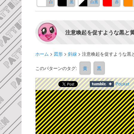
白
黒
白黒
赤
注意喚起を促すような黒と黄
ホーム
>
図形
>
斜線
>
注意喚起を促すような黒
このパターンのタグ:
黄
黒
Pocket