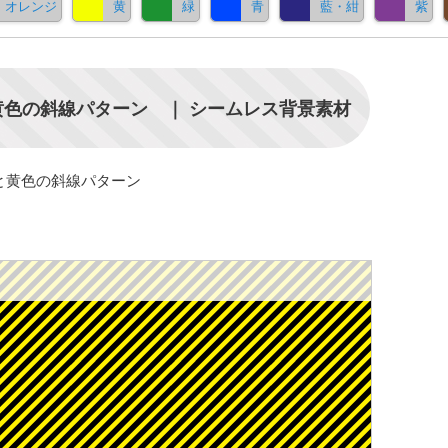
オレンジ
黄
緑
青
藍・紺
紫
色の斜線パターン ｜ シームレス背景素材
と黄色の斜線パターン