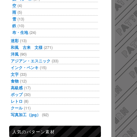
空
(4)
雨
(5)
雪
(13)
鉄
(10)
布・生地
(24)
迷彩
(13)
和風 古来 文様
(271)
洋風
(90)
アジアン・エスニック
(33)
インク・ペンキ
(15)
文字
(33)
食物
(12)
高級感
(17)
ポップ
(30)
レトロ
(8)
クール
(11)
写真加工（jpg）
(92)
人気のパターン素材