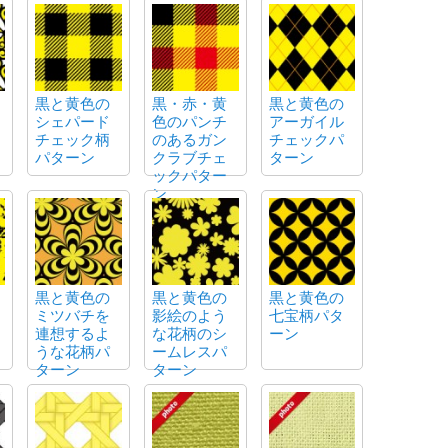
黒と黄色の
黒・赤・黄
黒と黄色の
シェパード
色のパンチ
アーガイル
チェック柄
のあるガン
チェックパ
パターン
クラブチェ
ターン
ックパター
ン
黒と黄色の
黒と黄色の
黒と黄色の
ミツバチを
影絵のよう
七宝柄パタ
連想するよ
な花柄のシ
ーン
うな花柄パ
ームレスパ
ターン
ターン