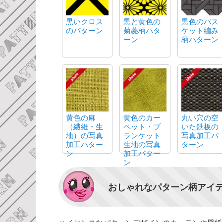
黒いクロス
黒と黄色の
黒色のバス
のパターン
菊菱柄パタ
ケット編み
ーン
柄パターン
黄色の麻
黄色のカー
丸い穴の空
（繊維・生
ペット・ブ
いた鉄板の
地）の写真
ランケット
写真加工パ
加工パター
生地の写真
ターン
ン
加工パター
ン
おしゃれなパターン柄アイ