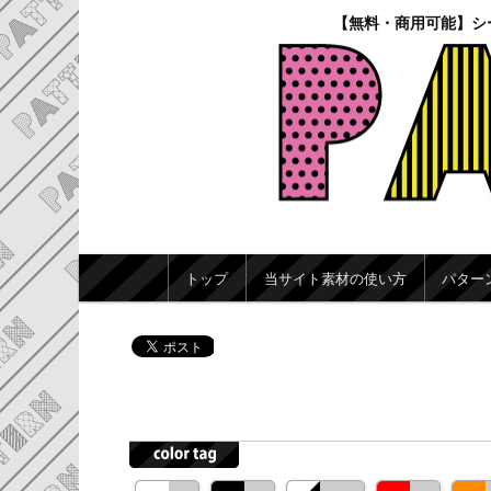
【無料・商用可能】シ
メインメニュー
トップ
当サイト素材の使い方
パター
メインコンテンツへ移動
サブコンテンツへ移動