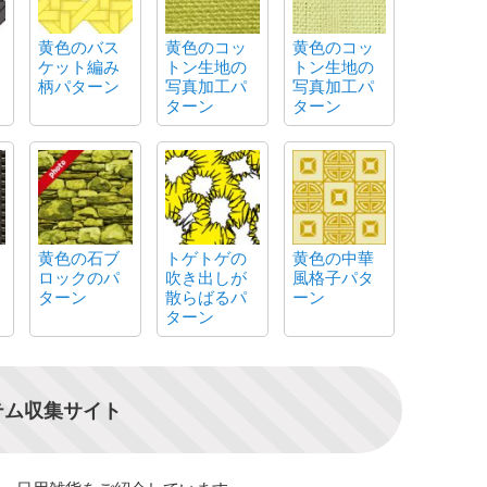
黄色のバス
黄色のコッ
黄色のコッ
ケット編み
トン生地の
トン生地の
柄パターン
写真加工パ
写真加工パ
ターン
ターン
黄色の石ブ
トゲトゲの
黄色の中華
ロックのパ
吹き出しが
風格子パタ
ターン
散らばるパ
ーン
ターン
テム収集サイト