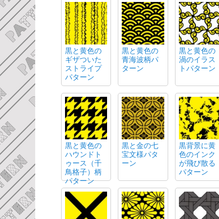
黒と黄色の
黒と黄色の
黒と黄色の
ギザついた
青海波柄パ
渦のイラス
ストライプ
ターン
トパターン
パターン
黒と黄色の
黒と金の七
黒背景に黄
ハウンドト
宝文様パタ
色のインク
ゥース（千
ーン
が飛び散る
鳥格子）柄
パターン
パターン