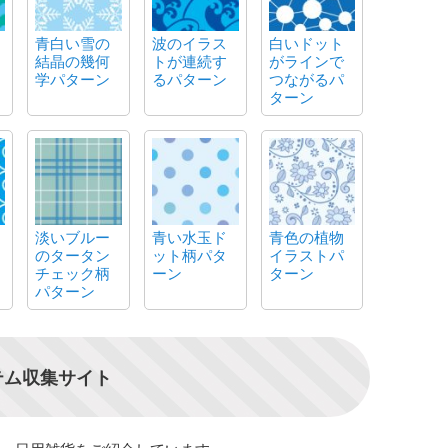
青白い雪の
波のイラス
白いドット
結晶の幾何
トが連続す
がラインで
学パターン
るパターン
つながるパ
ターン
淡いブルー
青い水玉ド
青色の植物
のタータン
ット柄パタ
イラストパ
チェック柄
ーン
ターン
パターン
テム収集サイト