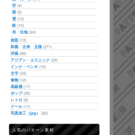
空
(4)
雨
(5)
雪
(13)
鉄
(10)
布・生地
(24)
迷彩
(13)
和風 古来 文様
(271)
洋風
(90)
アジアン・エスニック
(33)
インク・ペンキ
(15)
文字
(33)
食物
(12)
高級感
(17)
ポップ
(30)
レトロ
(8)
クール
(11)
写真加工（jpg）
(92)
人気のパターン素材