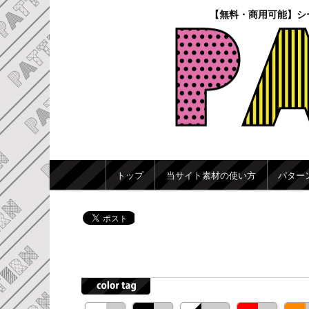
【無料・商用可能】シ
メインメニュー
トップ
当サイト素材の使い方
パター
メインコンテンツへ移動
サブコンテンツへ移動