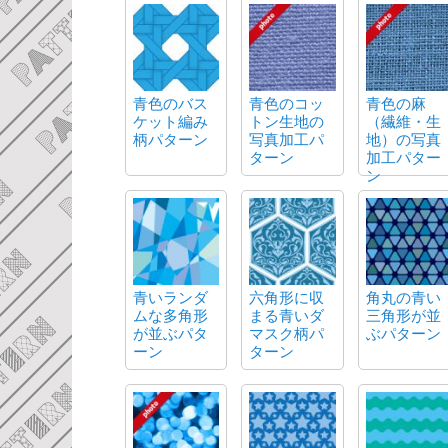
青色のバス
青色のコッ
青色の麻
ケット編み
トン生地の
（繊維・生
柄パターン
写真加工パ
地）の写真
ターン
加工パター
ン
青いランダ
六角形に収
角丸の青い
ムな多角形
まる青いダ
三角形が並
が並ぶパタ
マスク柄パ
ぶパターン
ーン
ターン