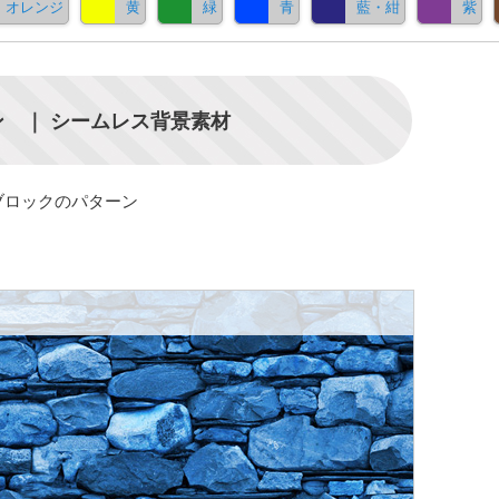
オレンジ
黄
緑
青
藍・紺
紫
 ｜ シームレス背景素材
ブロックのパターン