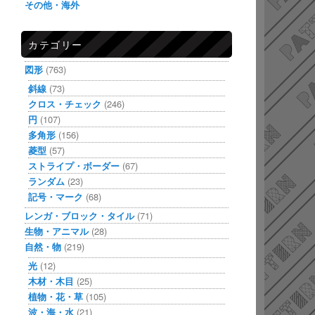
その他・海外
カテゴリー
図形
(763)
斜線
(73)
クロス・チェック
(246)
円
(107)
多角形
(156)
菱型
(57)
ストライプ・ボーダー
(67)
ランダム
(23)
記号・マーク
(68)
レンガ・ブロック・タイル
(71)
生物・アニマル
(28)
自然・物
(219)
光
(12)
木材・木目
(25)
植物・花・草
(105)
波・海・水
(21)