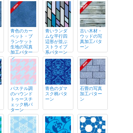
青色のカー
青いランダ
古い木材・
ペット・ブ
ムな平行四
ウッドの写
ランケット
辺形が並ぶ
真加工パタ
生地の写真
ストライプ
ーン
加工パター
系パターン
ン
パステル調
青色のダマ
石畳の写真
のハウンド
スク柄パタ
加工パター
トゥースチ
ーン
ン
ェック柄パ
ターン