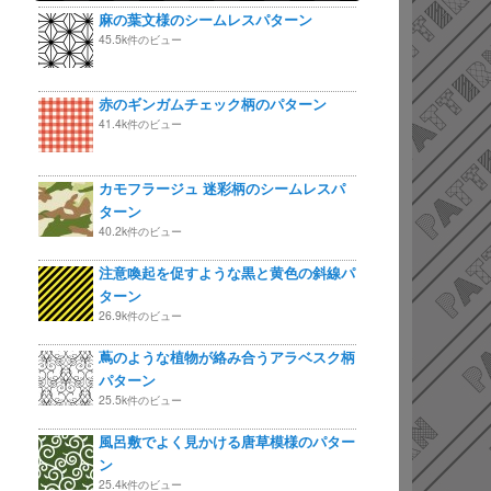
麻の葉文様のシームレスパターン
45.5k件のビュー
赤のギンガムチェック柄のパターン
41.4k件のビュー
カモフラージュ 迷彩柄のシームレスパ
ターン
40.2k件のビュー
注意喚起を促すような黒と黄色の斜線パ
ターン
26.9k件のビュー
蔦のような植物が絡み合うアラベスク柄
パターン
25.5k件のビュー
風呂敷でよく見かける唐草模様のパター
ン
25.4k件のビュー