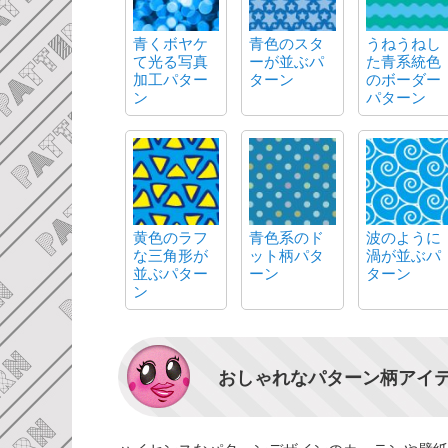
青くボヤケ
青色のスタ
うねうねし
て光る写真
ーが並ぶパ
た青系統色
加工パター
ターン
のボーダー
ン
パターン
黄色のラフ
青色系のド
波のように
な三角形が
ット柄パタ
渦が並ぶパ
並ぶパター
ーン
ターン
ン
おしゃれなパターン柄アイ