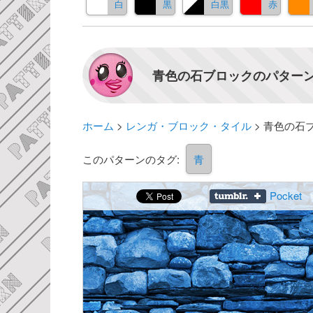
白
黒
白黒
赤
青色の石ブロックのパターン
ホーム
>
レンガ・ブロック・タイル
>
青色の石
このパターンのタグ:
青
Pocket