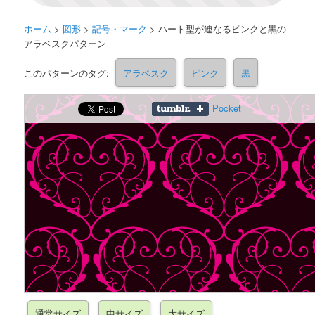
ホーム
>
図形
>
記号・マーク
>
ハート型が連なるピンクと黒の
アラベスクパターン
このパターンのタグ:
アラベスク
ピンク
黒
Pocket