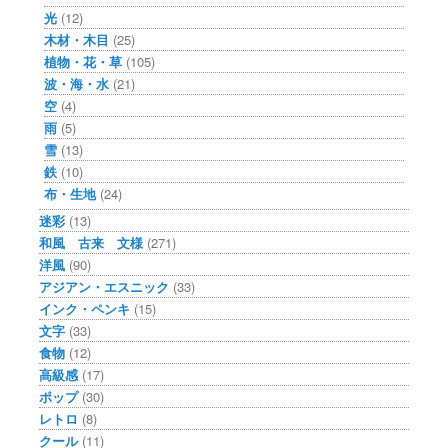
光
(12)
木材・木目
(25)
植物・花・草
(105)
波・海・水
(21)
空
(4)
雨
(5)
雪
(13)
鉄
(10)
布・生地
(24)
迷彩
(13)
和風 古来 文様
(271)
洋風
(90)
アジアン・エスニック
(33)
インク・ペンキ
(15)
文字
(33)
食物
(12)
高級感
(17)
ポップ
(30)
レトロ
(8)
クール
(11)