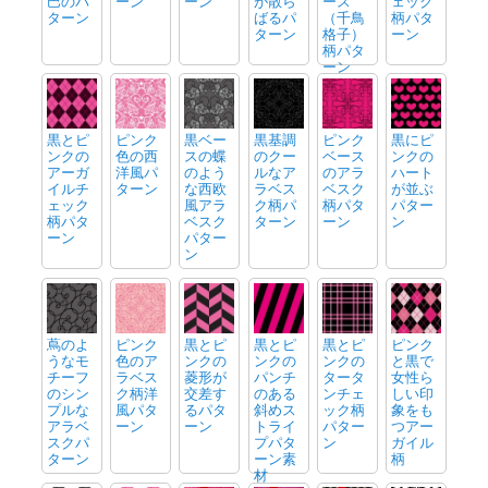
巴のパ
ーン
ーン
が散ら
ース
ェック
ターン
ばるパ
（千鳥
柄パタ
ターン
格子）
ーン
柄パタ
ーン
黒とピ
ピンク
黒ベー
黒基調
ピンク
黒にピ
ンクの
色の西
スの蝶
のクー
ベース
ンクの
アーガ
洋風パ
のよう
ルなア
のアラ
ハート
イルチ
ターン
な西欧
ラベス
ベスク
が並ぶ
ェック
風アラ
ク柄パ
柄パタ
パター
柄パタ
ベスク
ターン
ーン
ン
ーン
パター
ン
蔦のよ
ピンク
黒とピ
黒とピ
黒とピ
ピンク
うなモ
色のア
ンクの
ンクの
ンクの
と黒で
チーフ
ラベス
菱形が
パンチ
タータ
女性ら
のシン
ク柄洋
交差す
のある
ンチェ
しい印
プルな
風パタ
るパタ
斜めス
ック柄
象をも
アラベ
ーン
ーン
トライ
パター
つアー
スクパ
プパタ
ン
ガイル
ターン
ーン素
柄
材