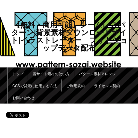
【無料・商用可能】シームレスパ
ターン|背景素材ダウンロードサイ
ト|イラストレーター フォトショ
ップデータ配布
メインメニュー
トップ
当サイト素材の使い方
パターン素材アレンジ
メインコンテンツへ移動
サブコンテンツへ移動
CSSで背景に使用する方法
ご利用規約
ライセンス契約
お問い合わせ