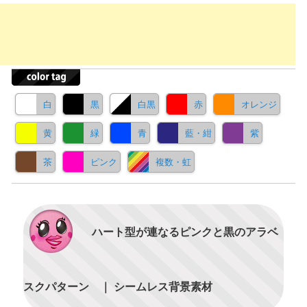
白
黒
白黒
赤
オレンジ
黄
緑
青
藍・紺
紫
茶
ピンク
複数・虹
ハート型が連なるピンクと黒のアラベ
スクパターン ｜ シームレス背景素材