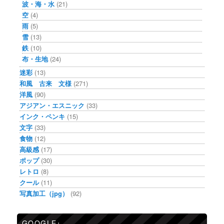
波・海・水
(21)
空
(4)
雨
(5)
雪
(13)
鉄
(10)
布・生地
(24)
迷彩
(13)
和風 古来 文様
(271)
洋風
(90)
アジアン・エスニック
(33)
インク・ペンキ
(15)
文字
(33)
食物
(12)
高級感
(17)
ポップ
(30)
レトロ
(8)
クール
(11)
写真加工（jpg）
(92)
GOOGLE+