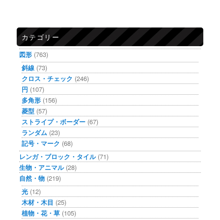
カテゴリー
図形
(763)
斜線
(73)
クロス・チェック
(246)
円
(107)
多角形
(156)
菱型
(57)
ストライプ・ボーダー
(67)
ランダム
(23)
記号・マーク
(68)
レンガ・ブロック・タイル
(71)
生物・アニマル
(28)
自然・物
(219)
光
(12)
木材・木目
(25)
植物・花・草
(105)