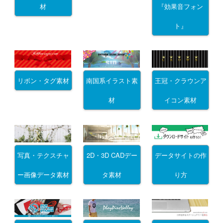
材
『効果音フォン
ト』
リボン・タグ素材
南国系イラスト素
王冠・クラウンア
材
イコン素材
写真・テクスチャ
2D・3D CADデー
データサイトの作
ー画像データ素材
タ素材
り方