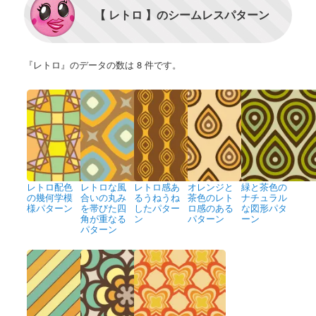
【 レトロ 】のシームレスパターン
『レトロ』のデータの数は 8 件です。
レトロ配色
レトロな風
レトロ感あ
オレンジと
緑と茶色の
の幾何学模
合いの丸み
るうねうね
茶色のレト
ナチュラル
様パターン
を帯びた四
したパター
ロ感のある
な図形パタ
角が重なる
ン
パターン
ーン
パターン