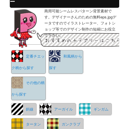
ー
商用可能シームレスパターン背景素材で
す。デザイナーさんのための無料eps,jpgデ
ータですのでイラストレーター、フォトシ
ョップ等でのデザイン制作の短縮にお役立
て下さい。
定番チエッ
和風柄から
ク柄から探す
探す
その他の柄
から探す
斜線
アーガイル
ギンガム
タータン
ガンクラブ