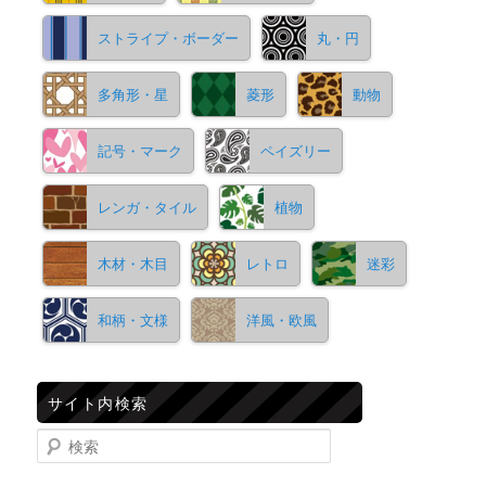
ストライプ・ボーダー
丸・円
多角形・星
菱形
動物
記号・マーク
ペイズリー
レンガ・タイル
植物
木材・木目
レトロ
迷彩
和柄・文様
洋風・欧風
サイト内検索
検索