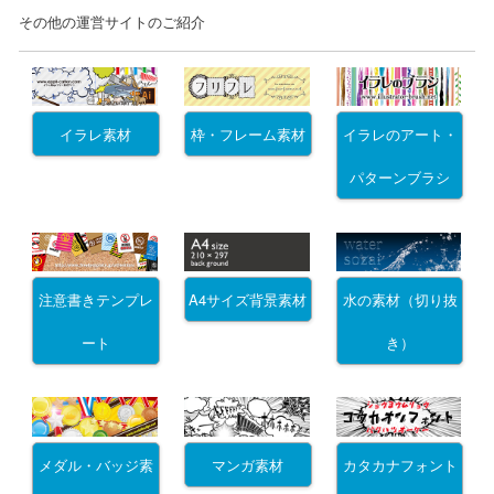
その他の運営サイトのご紹介
イラレ素材
枠・フレーム素材
イラレのアート・
パターンブラシ
注意書きテンプレ
A4サイズ背景素材
水の素材（切り抜
ート
き）
メダル・バッジ素
マンガ素材
カタカナフォント