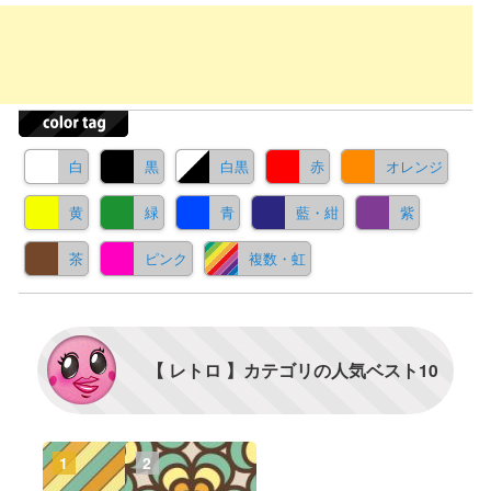
白
黒
白黒
赤
オレンジ
黄
緑
青
藍・紺
紫
茶
ピンク
複数・虹
【 レトロ 】カテゴリの人気ベスト10