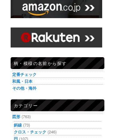
柄・模様の名前から探す
定番チェック
和風・日本
その他・海外
カテゴリー
図形
(763)
斜線
(73)
クロス・チェック
(246)
円
(107)