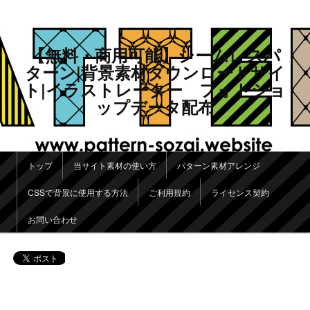
【無料・商用可能】シームレスパ
ターン|背景素材ダウンロードサイ
ト|イラストレーター フォトショ
ップデータ配布
メインメニュー
トップ
当サイト素材の使い方
パターン素材アレンジ
メインコンテンツへ移動
サブコンテンツへ移動
CSSで背景に使用する方法
ご利用規約
ライセンス契約
お問い合わせ