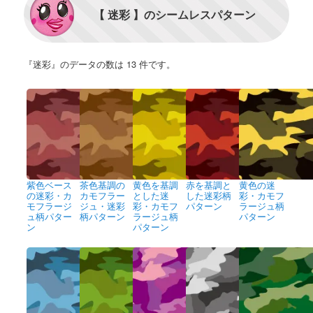
【 迷彩 】のシームレスパターン
『迷彩』のデータの数は 13 件です。
紫色ベース
茶色基調の
黄色を基調
赤を基調と
黄色の迷
の迷彩・カ
カモフラー
とした迷
した迷彩柄
彩・カモフ
モフラージ
ジュ・迷彩
彩・カモフ
パターン
ラージュ柄
ュ柄パター
柄パターン
ラージュ柄
パターン
ン
パターン