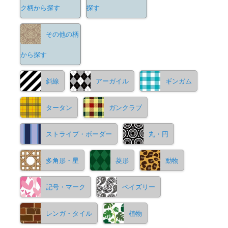
ク柄から探す
探す
その他の柄
から探す
斜線
アーガイル
ギンガム
タータン
ガンクラブ
ストライプ・ボーダー
丸・円
多角形・星
菱形
動物
記号・マーク
ペイズリー
レンガ・タイル
植物