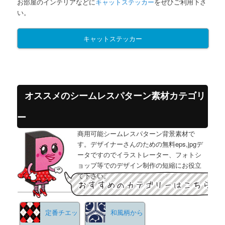
お部屋のインテリアなどに
キャットステッカー
をぜひご利用下さ
い。
キャットステッカー
オススメのシームレスパターン素材カテゴリ
ー
商用可能シームレスパターン背景素材で
す。デザイナーさんのための無料eps,jpgデ
ータですのでイラストレーター、フォトシ
ョップ等でのデザイン制作の短縮にお役立
て下さい。
定番チエッ
和風柄から