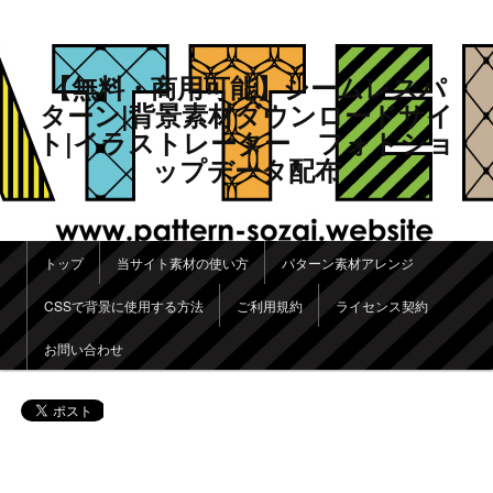
【無料・商用可能】シームレスパ
ターン|背景素材ダウンロードサイ
ト|イラストレーター フォトショ
ップデータ配布
メインメニュー
トップ
当サイト素材の使い方
パターン素材アレンジ
メインコンテンツへ移動
サブコンテンツへ移動
CSSで背景に使用する方法
ご利用規約
ライセンス契約
お問い合わせ