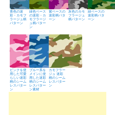
青色の迷
緑色ベース
紫ベースの
灰色のカモ
緑ベースの
彩・カモフ
の迷彩・カ
迷彩柄パタ
フラージュ
迷彩柄パタ
ラージュ柄
モフラージ
ーン
柄パターン
ーン
パターン
ュ柄パター
ン
ピンクを使
ブルー系を
カモフラー
用した可愛
メインに使
ジュ 迷彩
らしい迷彩
用した迷彩
柄のシーム
柄のシーム
柄のシーム
レスパター
レスパター
レスパター
ン
ン
ン素材