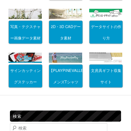
写真・テクスチャ
2D・3D CADデー
データサイトの作
ー画像データ素材
タ素材
り方
サインカッティン
文房具ギフト収集
【PLAYPINEVALLEY】
グステッカー
サイト
メンズTシャツ
検索
検索