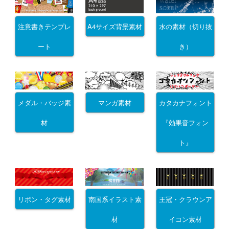
注意書きテンプレ
A4サイズ背景素材
水の素材（切り抜
ート
き）
メダル・バッジ素
マンガ素材
カタカナフォント
材
『効果音フォン
ト』
リボン・タグ素材
南国系イラスト素
王冠・クラウンア
材
イコン素材