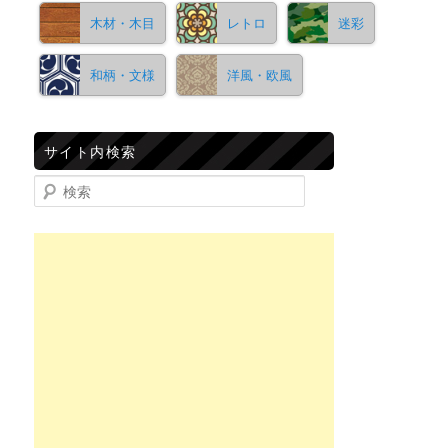
木材・木目
レトロ
迷彩
和柄・文様
洋風・欧風
サイト内検索
検索