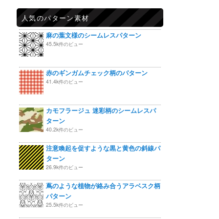
人気のパターン素材
麻の葉文様のシームレスパターン
45.5k件のビュー
赤のギンガムチェック柄のパターン
41.4k件のビュー
カモフラージュ 迷彩柄のシームレスパ
ターン
40.2k件のビュー
注意喚起を促すような黒と黄色の斜線パ
ターン
26.9k件のビュー
蔦のような植物が絡み合うアラベスク柄
パターン
25.5k件のビュー