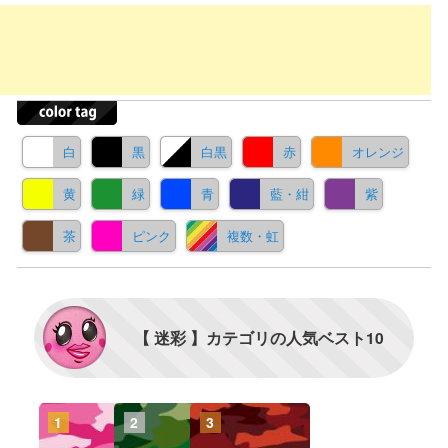
白
黒
白黒
赤
オレンジ
黄
緑
青
藍・紺
紫
茶
ピンク
複数・虹
【 迷彩 】カテゴリの人気ベスト10