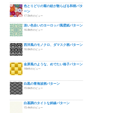
色とりどりの菊の紋が散らばる和柄パタ
ーン
17.5k件のビュー
淡い色合いのヨーロッパ風壁紙パターン
16.8k件のビュー
西洋風のモノクロ、ダマスク柄パターン
16.6k件のビュー
金屏風のような、めでたい格子パターン
16k件のビュー
白黒の青海波柄パターン
15.6k件のビュー
白基調のタイトな斜線パターン
15.4k件のビュー