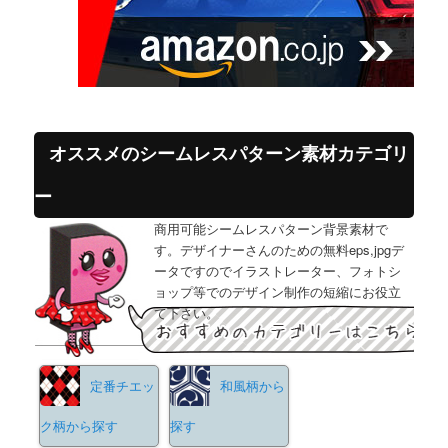
オススメのシームレスパターン素材カテゴリ
ー
商用可能シームレスパターン背景素材で
す。デザイナーさんのための無料eps,jpgデ
ータですのでイラストレーター、フォトシ
ョップ等でのデザイン制作の短縮にお役立
て下さい。
定番チエッ
和風柄から
ク柄から探す
探す