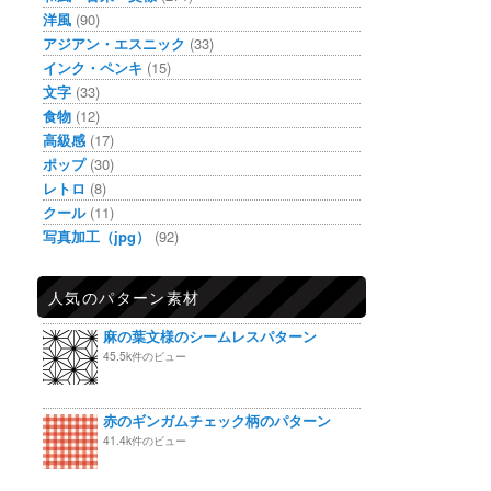
洋風
(90)
アジアン・エスニック
(33)
インク・ペンキ
(15)
文字
(33)
食物
(12)
高級感
(17)
ポップ
(30)
レトロ
(8)
クール
(11)
写真加工（jpg）
(92)
人気のパターン素材
麻の葉文様のシームレスパターン
45.5k件のビュー
赤のギンガムチェック柄のパターン
41.4k件のビュー