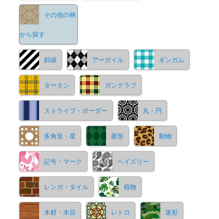
その他の柄
から探す
斜線
アーガイル
ギンガム
タータン
ガンクラブ
ストライプ・ボーダー
丸・円
多角形・星
菱形
動物
記号・マーク
ペイズリー
レンガ・タイル
植物
木材・木目
レトロ
迷彩