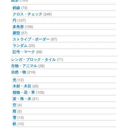
斜線
(73)
クロス・チェック
(246)
円
(107)
多角形
(156)
菱型
(57)
ストライプ・ボーダー
(67)
ランダム
(23)
記号・マーク
(68)
レンガ・ブロック・タイル
(71)
生物・アニマル
(28)
自然・物
(219)
光
(12)
木材・木目
(25)
植物・花・草
(105)
波・海・水
(21)
空
(4)
雨
(5)
雪
(13)
鉄
(10)