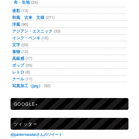
布・生地
(24)
迷彩
(13)
和風 古来 文様
(271)
洋風
(90)
アジアン・エスニック
(33)
インク・ペンキ
(15)
文字
(33)
食物
(12)
高級感
(17)
ポップ
(30)
レトロ
(8)
クール
(11)
写真加工（jpg）
(92)
GOOGLE+
ツイッター
@patternsozaiさんのツイート