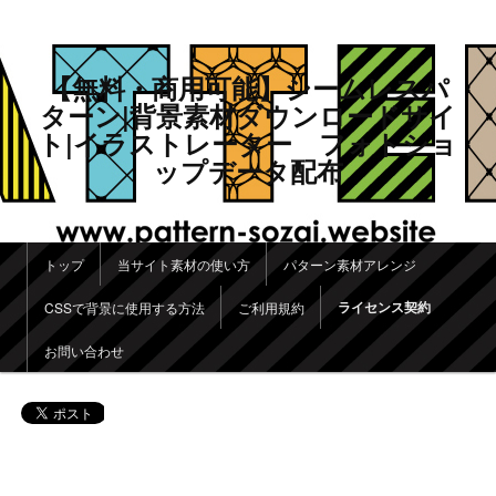
【無料・商用可能】シームレスパ
ターン|背景素材ダウンロードサイ
ト|イラストレーター フォトショ
ップデータ配布
メインメニュー
トップ
当サイト素材の使い方
パターン素材アレンジ
メインコンテンツへ移動
サブコンテンツへ移動
ライセンス契約
CSSで背景に使用する方法
ご利用規約
お問い合わせ