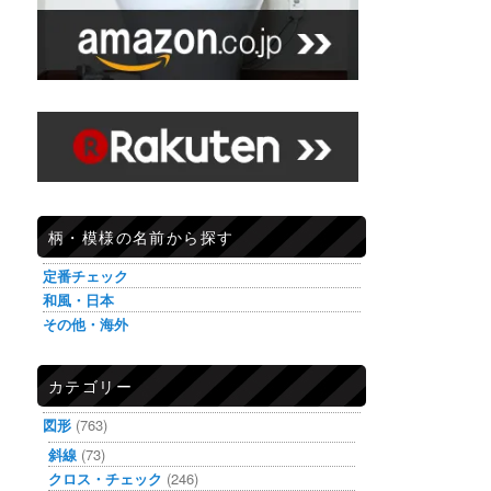
柄・模様の名前から探す
定番チェック
和風・日本
その他・海外
カテゴリー
図形
(763)
斜線
(73)
クロス・チェック
(246)