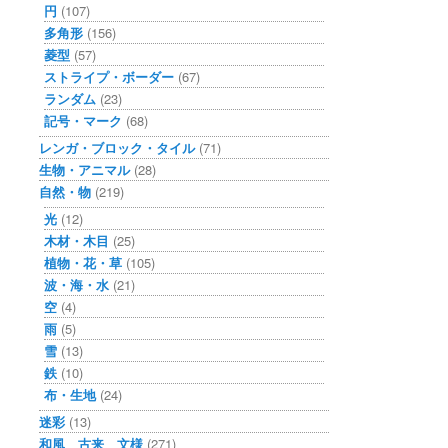
円
(107)
多角形
(156)
菱型
(57)
ストライプ・ボーダー
(67)
ランダム
(23)
記号・マーク
(68)
レンガ・ブロック・タイル
(71)
生物・アニマル
(28)
自然・物
(219)
光
(12)
木材・木目
(25)
植物・花・草
(105)
波・海・水
(21)
空
(4)
雨
(5)
雪
(13)
鉄
(10)
布・生地
(24)
迷彩
(13)
和風 古来 文様
(271)