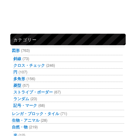
カテゴリー
図形
(763)
斜線
(73)
クロス・チェック
(246)
円
(107)
多角形
(156)
菱型
(57)
ストライプ・ボーダー
(67)
ランダム
(23)
記号・マーク
(68)
レンガ・ブロック・タイル
(71)
生物・アニマル
(28)
自然・物
(219)
光
(12)