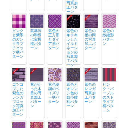
写真加
工パタ
ーン
ピンク
紫基調
紫色の
紫色の
紫色の
紫色の
と紫系
の和柄
正方形
キラキ
板の間
紗綾形
のガン
七宝模
とダイ
ラした
の写真
パター
クラブ
様パタ
ア形パ
イルミ
加工パ
ン
チェッ
ーン
ターン
ネーシ
ターン
ク柄パ
ョンの
ターン
写真加
工パタ
ーン
ゴツゴ
紫がか
紫色基
紫色と
紫色の
ピン
ツした
った木
調のペ
オレン
レンガ
ク・パ
紫色の
目の写
イズリ
ジ色の
写真加
ープル
レンガ
真加工
ー柄パ
鮫小紋
工パタ
のスト
ブロッ
パター
ターン
柄パタ
ーン
ライプ
ク写真
ン
ーン
柄パタ
加工パ
ーン
ターン