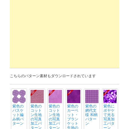
こちらのパターン素材もダウンロードされています
紫色の
紫色の
紫色の
紫色の
紫色の
紫色に
バスケ
コット
コット
カーペ
網代文
ボヤケ
ット編
ン生地
ン生地
ット・
様 和柄
て光る
み柄パ
の写真
の写真
ブラン
パター
写真加
ターン
加工パ
加工パ
ケット
ン
工パタ
ターン
ターン
生地の
ーン