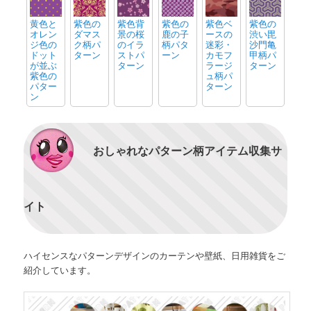
黄色と
紫色の
紫色背
紫色の
紫色ベ
紫色の
オレン
ダマス
景の桜
鹿の子
ースの
渋い毘
ジ色の
ク柄パ
のイラ
柄パタ
迷彩・
沙門亀
ドット
ターン
ストパ
ーン
カモフ
甲柄パ
が並ぶ
ターン
ラージ
ターン
紫色の
ュ柄パ
パター
ターン
ン
おしゃれなパターン柄アイテム収集サ
イト
ハイセンスなパターンデザインのカーテンや壁紙、日用雑貨をご
紹介しています。