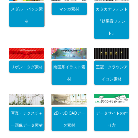
メダル・バッジ素
マンガ素材
カタカナフォント
材
『効果音フォン
ト』
リボン・タグ素材
南国系イラスト素
王冠・クラウンア
材
イコン素材
写真・テクスチャ
2D・3D CADデー
データサイトの作
ー画像データ素材
タ素材
り方