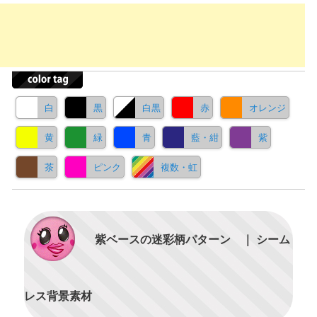
白
黒
白黒
赤
オレンジ
黄
緑
青
藍・紺
紫
茶
ピンク
複数・虹
紫ベースの迷彩柄パターン ｜ シーム
レス背景素材