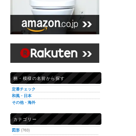
柄・模様の名前から探す
定番チェック
和風・日本
その他・海外
カテゴリー
図形
(763)