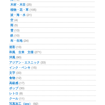
木材・木目
(25)
植物・花・草
(105)
波・海・水
(21)
空
(4)
雨
(5)
雪
(13)
鉄
(10)
布・生地
(24)
迷彩
(13)
和風 古来 文様
(271)
洋風
(90)
アジアン・エスニック
(33)
インク・ペンキ
(15)
文字
(33)
食物
(12)
高級感
(17)
ポップ
(30)
レトロ
(8)
クール
(11)
写真加工（jpg）
(92)