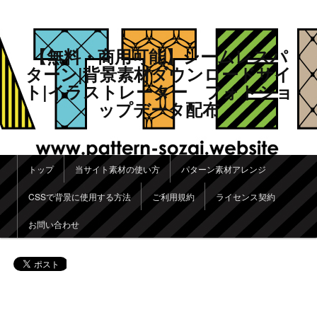
【無料・商用可能】シームレスパ
ターン|背景素材ダウンロードサイ
ト|イラストレーター フォトショ
ップデータ配布
メインメニュー
トップ
当サイト素材の使い方
パターン素材アレンジ
メインコンテンツへ移動
サブコンテンツへ移動
CSSで背景に使用する方法
ご利用規約
ライセンス契約
お問い合わせ