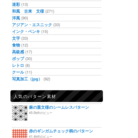
迷彩
(13)
和風 古来 文様
(271)
洋風
(90)
アジアン・エスニック
(33)
インク・ペンキ
(15)
文字
(33)
食物
(12)
高級感
(17)
ポップ
(30)
レトロ
(8)
クール
(11)
写真加工（jpg）
(92)
人気のパターン素材
麻の葉文様のシームレスパターン
45.5k件のビュー
赤のギンガムチェック柄のパターン
41.4k件のビュー