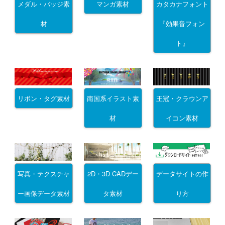
メダル・バッジ素
マンガ素材
カタカナフォント
材
『効果音フォン
ト』
リボン・タグ素材
南国系イラスト素
王冠・クラウンア
材
イコン素材
写真・テクスチャ
2D・3D CADデー
データサイトの作
ー画像データ素材
タ素材
り方