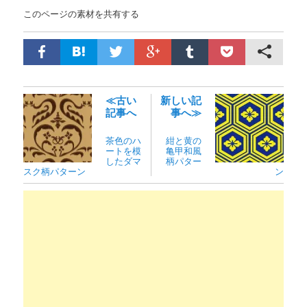
このページの素材を共有する
≪古い
新しい記
記事へ
事へ≫
茶色のハ
紺と黄の
ートを模
亀甲和風
したダマ
柄パター
スク柄パターン
ン