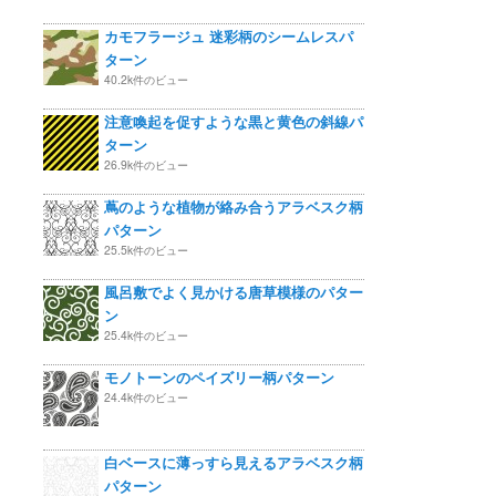
カモフラージュ 迷彩柄のシームレスパ
ターン
40.2k件のビュー
注意喚起を促すような黒と黄色の斜線パ
ターン
26.9k件のビュー
蔦のような植物が絡み合うアラベスク柄
パターン
25.5k件のビュー
風呂敷でよく見かける唐草模様のパター
ン
25.4k件のビュー
モノトーンのペイズリー柄パターン
24.4k件のビュー
白ベースに薄っすら見えるアラベスク柄
パターン