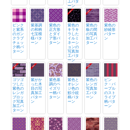
工パタ
ーン
ピンク
紫基調
紫色の
紫色の
紫色の
紫色の
と紫系
の和柄
正方形
キラキ
板の間
紗綾形
のガン
七宝模
とダイ
ラした
の写真
パター
クラブ
様パタ
ア形パ
イルミ
加工パ
ン
チェッ
ーン
ターン
ネーシ
ターン
ク柄パ
ョンの
ターン
写真加
工パタ
ーン
ゴツゴ
紫がか
紫色基
紫色と
紫色の
ピン
ツした
った木
調のペ
オレン
レンガ
ク・パ
紫色の
目の写
イズリ
ジ色の
写真加
ープル
レンガ
真加工
ー柄パ
鮫小紋
工パタ
のスト
ブロッ
パター
ターン
柄パタ
ーン
ライプ
ク写真
ン
ーン
柄パタ
加工パ
ーン
ターン