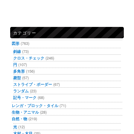
カテゴリー
図形
(763)
斜線
(73)
クロス・チェック
(246)
円
(107)
多角形
(156)
菱型
(57)
ストライプ・ボーダー
(67)
ランダム
(23)
記号・マーク
(68)
レンガ・ブロック・タイル
(71)
生物・アニマル
(28)
自然・物
(219)
光
(12)
木材・木目
(25)