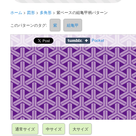
ホーム
>
図形
>
多角形
>
紫ベースの組亀甲柄パターン
このパターンのタグ:
紫
組亀甲
Pocket