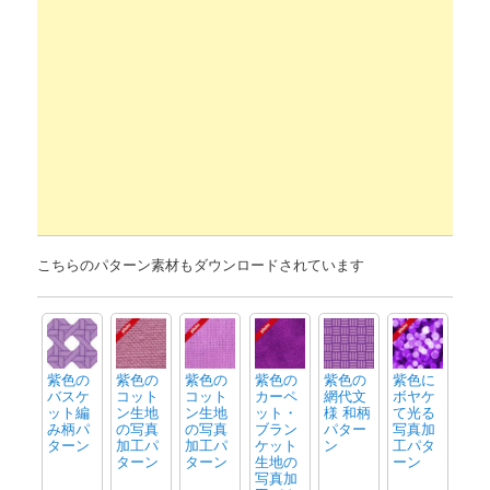
こちらのパターン素材もダウンロードされています
紫色の
紫色の
紫色の
紫色の
紫色の
紫色に
バスケ
コット
コット
カーペ
網代文
ボヤケ
ット編
ン生地
ン生地
ット・
様 和柄
て光る
み柄パ
の写真
の写真
ブラン
パター
写真加
ターン
加工パ
加工パ
ケット
ン
工パタ
ターン
ターン
生地の
ーン
写真加