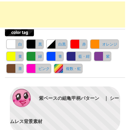
白
黒
白黒
赤
オレンジ
黄
緑
青
藍・紺
紫
茶
ピンク
複数・虹
紫ベースの組亀甲柄パターン ｜ シー
ムレス背景素材