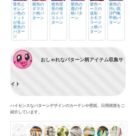
黄色と
紫色の
紫色背
紫色の
紫色ベ
紫色の
オレン
ダマス
景の桜
鹿の子
ースの
渋い毘
ジ色の
ク柄パ
のイラ
柄パタ
迷彩・
沙門亀
ドット
ターン
ストパ
ーン
カモフ
甲柄パ
が並ぶ
ターン
ラージ
ターン
紫色の
ュ柄パ
パター
ターン
ン
おしゃれなパターン柄アイテム収集サ
イト
ハイセンスなパターンデザインのカーテンや壁紙、日用雑貨をご
紹介しています。