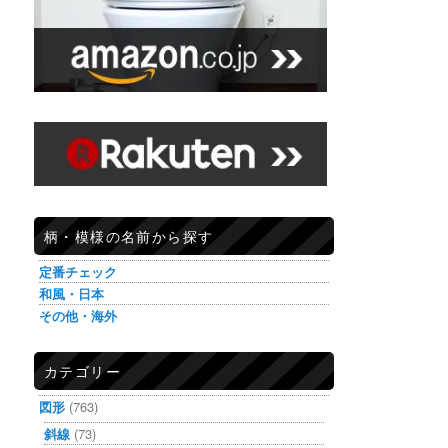
柄・模様の名前から探す
定番チェック
和風・日本
その他・海外
カテゴリー
図形
(763)
斜線
(73)