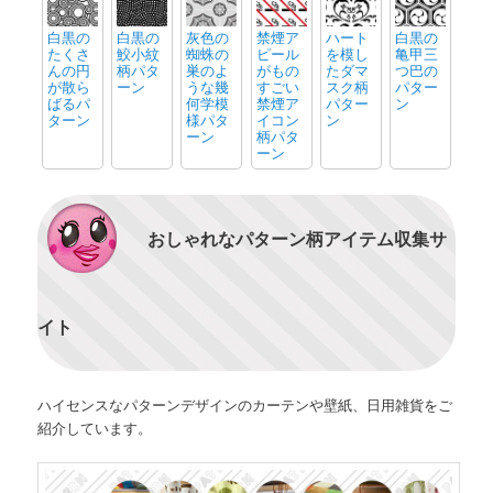
白黒の
白黒の
灰色の
禁煙ア
ハート
白黒の
たくさ
鮫小紋
蜘蛛の
ピール
を模し
亀甲三
んの円
柄パタ
巣のよ
がもの
たダマ
つ巴の
が散ら
ーン
うな幾
すごい
スク柄
パター
ばるパ
何学模
禁煙ア
パター
ン
ターン
様パタ
イコン
ン
ーン
柄パタ
ーン
おしゃれなパターン柄アイテム収集サ
イト
ハイセンスなパターンデザインのカーテンや壁紙、日用雑貨をご
紹介しています。