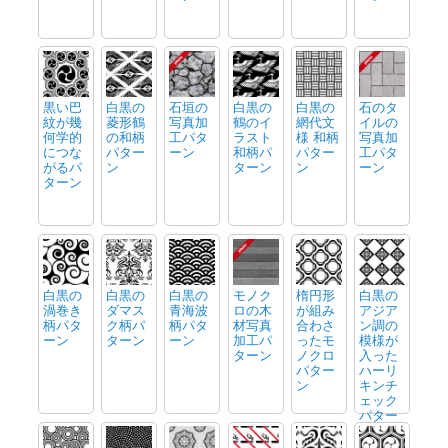
黒い巴
白黒の
石垣の
白黒の
白黒の
石のタ
紋が幾
菱形鶴
写真加
鶴のイ
網代文
イルの
何学的
の和柄
工パタ
ラスト
様 和柄
写真加
につな
パター
ーン
和柄パ
パター
工パタ
がるパ
ン
ターン
ン
ーン
ターン
白黒の
白黒の
白黒の
モノク
楕円形
白黒の
渦巻き
ダマス
青海波
ロの木
が組み
アジア
柄パタ
ク柄パ
柄パタ
材写真
合わさ
ン調の
ーン
ターン
ーン
加工パ
ったモ
模様が
ターン
ノクロ
入った
パター
ハーリ
ン
キンチ
ェック
パター
ン