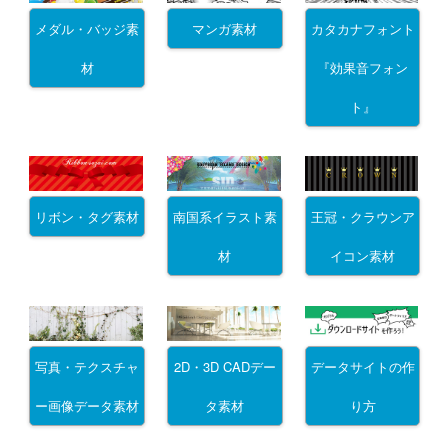
メダル・バッジ素
マンガ素材
カタカナフォント
材
『効果音フォン
ト』
リボン・タグ素材
南国系イラスト素
王冠・クラウンア
材
イコン素材
写真・テクスチャ
2D・3D CADデー
データサイトの作
ー画像データ素材
タ素材
り方