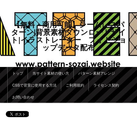
【無料・商用可能】シームレスパ
ターン|背景素材ダウンロードサイ
ト|イラストレーター フォトショ
ップデータ配布
メインメニュー
トップ
当サイト素材の使い方
パターン素材アレンジ
メインコンテンツへ移動
サブコンテンツへ移動
CSSで背景に使用する方法
ご利用規約
ライセンス契約
お問い合わせ