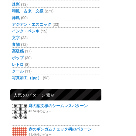
迷彩
(13)
和風 古来 文様
(271)
洋風
(90)
アジアン・エスニック
(33)
インク・ペンキ
(15)
文字
(33)
食物
(12)
高級感
(17)
ポップ
(30)
レトロ
(8)
クール
(11)
写真加工（jpg）
(92)
人気のパターン素材
麻の葉文様のシームレスパターン
45.5k件のビュー
赤のギンガムチェック柄のパターン
41.4k件のビュー