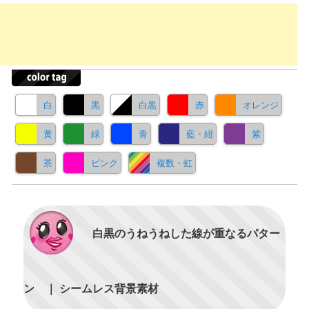
白
黒
白黒
赤
オレンジ
黄
緑
青
藍・紺
紫
茶
ピンク
複数・虹
白黒のうねうねした線が重なるパター
ン ｜ シームレス背景素材