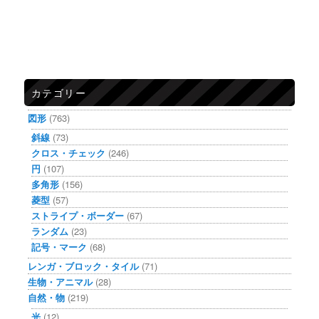
カテゴリー
図形
(763)
斜線
(73)
クロス・チェック
(246)
円
(107)
多角形
(156)
菱型
(57)
ストライプ・ボーダー
(67)
ランダム
(23)
記号・マーク
(68)
レンガ・ブロック・タイル
(71)
生物・アニマル
(28)
自然・物
(219)
光
(12)