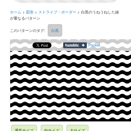
ホーム
>
図形
>
ストライプ・ボーダー
>
白黒のうねうねした線
が重なるパターン
このパターンのタグ:
白黒
Pocket