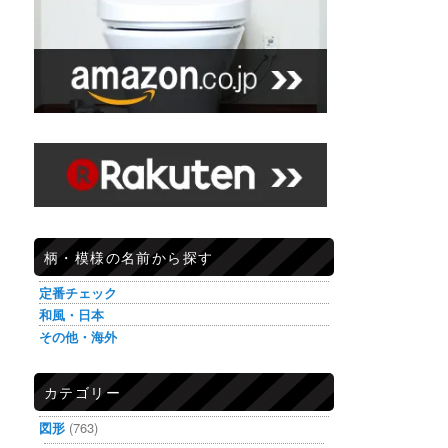
柄・模様の名前から探す
定番チェック
和風・日本
その他・海外
カテゴリー
図形
(763)