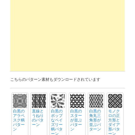
こちらのパターン素材もダウンロードされています
白黒の
直線と
白黒の
白黒の
白黒の
モノク
アラベ
うねり
ポップ
スター
角丸三
ロの正
スク柄
のパタ
なペイ
が並ぶ
角形が
方形と
パター
ーン
ズリー
パター
並ぶパ
ダイア
ン
柄パタ
ン
ターン
形パタ
ーン
ーン