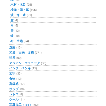
木材・木目
(25)
植物・花・草
(105)
波・海・水
(21)
空
(4)
雨
(5)
雪
(13)
鉄
(10)
布・生地
(24)
迷彩
(13)
和風 古来 文様
(271)
洋風
(90)
アジアン・エスニック
(33)
インク・ペンキ
(15)
文字
(33)
食物
(12)
高級感
(17)
ポップ
(30)
レトロ
(8)
クール
(11)
写真加工（jpg）
(92)