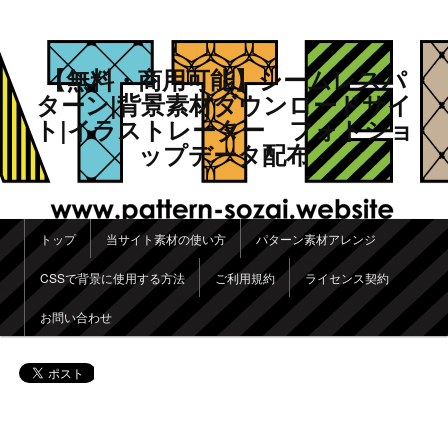
【無料・商用可能】シームレスパ
ターン|背景素材ダウンロードサイ
ト|イラストレーター フォトショ
ップデータ配布
メインメニュー
トップ
当サイト素材の使い方
パターン素材アレンジ
メインコンテンツへ移動
サブコンテンツへ移動
CSSで背景に使用する方法
ご利用規約
ライセンス契約
お問い合わせ