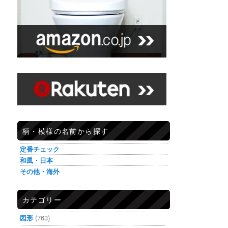
柄・模様の名前から探す
定番チェック
和風・日本
その他・海外
カテゴリー
図形
(763)