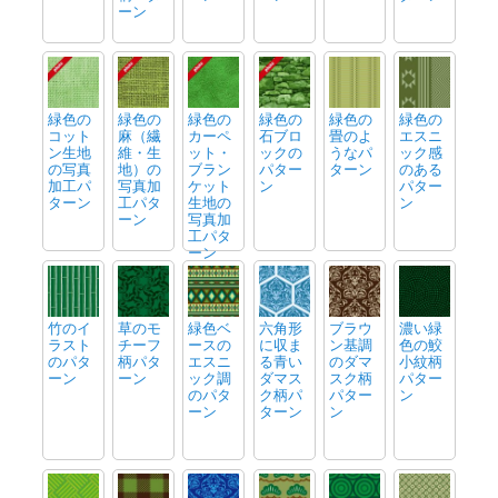
ーン
緑色の
緑色の
緑色の
緑色の
緑色の
緑色の
コット
麻（繊
カーペ
石ブロ
畳のよ
エスニ
ン生地
維・生
ット・
ックの
うなパ
ック感
の写真
地）の
ブラン
パター
ターン
のある
加工パ
写真加
ケット
ン
パター
ターン
工パタ
生地の
ン
ーン
写真加
工パタ
ーン
竹のイ
草のモ
緑色ベ
六角形
ブラウ
濃い緑
ラスト
チーフ
ースの
に収ま
ン基調
色の鮫
のパタ
柄パタ
エスニ
る青い
のダマ
小紋柄
ーン
ーン
ック調
ダマス
スク柄
パター
のパタ
ク柄パ
パター
ン
ーン
ターン
ン