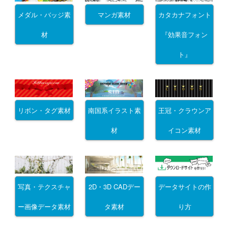
メダル・バッジ素
マンガ素材
カタカナフォント
材
『効果音フォン
ト』
リボン・タグ素材
南国系イラスト素
王冠・クラウンア
材
イコン素材
写真・テクスチャ
2D・3D CADデー
データサイトの作
ー画像データ素材
タ素材
り方