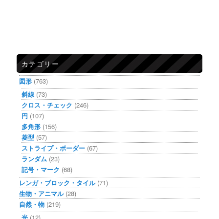
カテゴリー
図形
(763)
斜線
(73)
クロス・チェック
(246)
円
(107)
多角形
(156)
菱型
(57)
ストライプ・ボーダー
(67)
ランダム
(23)
記号・マーク
(68)
レンガ・ブロック・タイル
(71)
生物・アニマル
(28)
自然・物
(219)
光
(12)