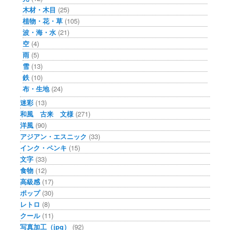
木材・木目
(25)
植物・花・草
(105)
波・海・水
(21)
空
(4)
雨
(5)
雪
(13)
鉄
(10)
布・生地
(24)
迷彩
(13)
和風 古来 文様
(271)
洋風
(90)
アジアン・エスニック
(33)
インク・ペンキ
(15)
文字
(33)
食物
(12)
高級感
(17)
ポップ
(30)
レトロ
(8)
クール
(11)
写真加工（jpg）
(92)