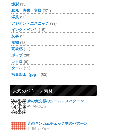
迷彩
(13)
和風 古来 文様
(271)
洋風
(90)
アジアン・エスニック
(33)
インク・ペンキ
(15)
文字
(33)
食物
(12)
高級感
(17)
ポップ
(30)
レトロ
(8)
クール
(11)
写真加工（jpg）
(92)
人気のパターン素材
麻の葉文様のシームレスパターン
45.5k件のビュー
赤のギンガムチェック柄のパターン
41.4k件のビュー