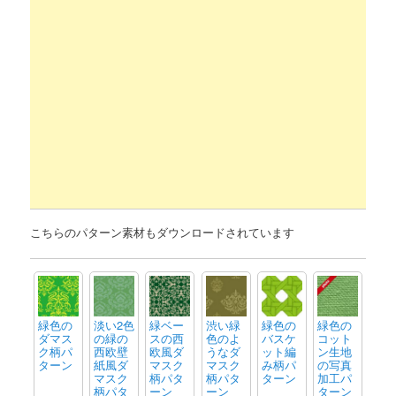
こちらのパターン素材もダウンロードされています
緑色の
淡い2色
緑ベー
渋い緑
緑色の
緑色の
ダマス
の緑の
スの西
色のよ
バスケ
コット
ク柄パ
西欧壁
欧風ダ
うなダ
ット編
ン生地
ターン
紙風ダ
マスク
マスク
み柄パ
の写真
マスク
柄パタ
柄パタ
ターン
加工パ
柄パタ
ーン
ーン
ターン