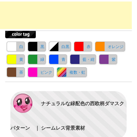
白
黒
白黒
赤
オレンジ
黄
緑
青
藍・紺
紫
茶
ピンク
複数・虹
ナチュラルな緑配色の西欧柄ダマスク
パターン ｜ シームレス背景素材