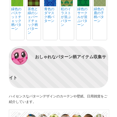
緑色の
茶色と
青色の
松のイ
緑色の
緑色の
バスケ
緑のシ
ダマス
ラスト
サーク
鹿の子
ットチ
ェパー
ク柄パ
が並ぶ
ルが並
柄パタ
ェック
ドチェ
ターン
パター
ぶパタ
ーン
柄パタ
ック柄
ン
ーン
ーン
パター
ン
おしゃれなパターン柄アイテム収集サ
イト
ハイセンスなパターンデザインのカーテンや壁紙、日用雑貨をご
紹介しています。