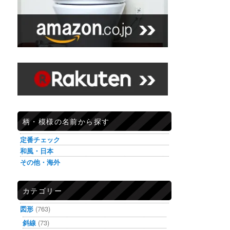
柄・模様の名前から探す
定番チェック
和風・日本
その他・海外
カテゴリー
図形
(763)
斜線
(73)