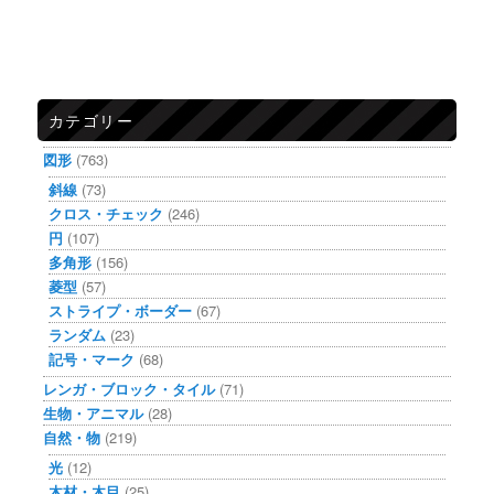
カテゴリー
図形
(763)
斜線
(73)
クロス・チェック
(246)
円
(107)
多角形
(156)
菱型
(57)
ストライプ・ボーダー
(67)
ランダム
(23)
記号・マーク
(68)
レンガ・ブロック・タイル
(71)
生物・アニマル
(28)
自然・物
(219)
光
(12)
木材・木目
(25)