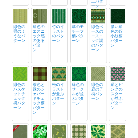
工パタ
ーン
緑色の
緑色の
竹のイ
草のモ
緑色ベ
濃い緑
畳のよ
エスニ
ラスト
チーフ
ースの
色の鮫
うなパ
ック感
のパタ
柄パタ
エスニ
小紋柄
ターン
のある
ーン
ーン
ック調
パター
パター
のパタ
ン
ン
ーン
緑色の
茶色と
松のイ
緑色の
緑色の
緑とピ
バスケ
緑のシ
ラスト
サーク
鹿の子
ンクの
ットチ
ェパー
が並ぶ
ルが並
柄パタ
スター
ェック
ドチェ
パター
ぶパタ
ーン
が並ぶ
柄パタ
ック柄
ン
ーン
パター
ーン
パター
ン
ン