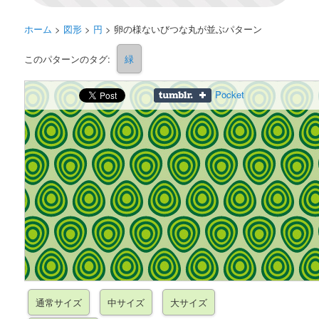
ホーム
>
図形
>
円
>
卵の様ないびつな丸が並ぶパターン
このパターンのタグ:
緑
Pocket