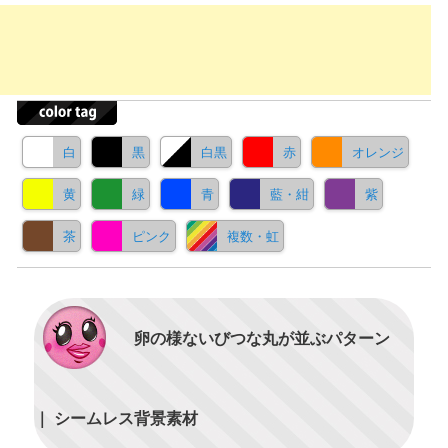
白
黒
白黒
赤
オレンジ
黄
緑
青
藍・紺
紫
茶
ピンク
複数・虹
卵の様ないびつな丸が並ぶパターン
｜ シームレス背景素材