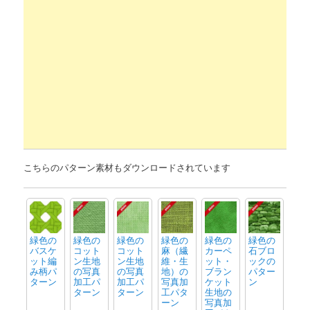
こちらのパターン素材もダウンロードされています
緑色の
緑色の
緑色の
緑色の
緑色の
緑色の
バスケ
コット
コット
麻（繊
カーペ
石ブロ
ット編
ン生地
ン生地
維・生
ット・
ックの
み柄パ
の写真
の写真
地）の
ブラン
パター
ターン
加工パ
加工パ
写真加
ケット
ン
ターン
ターン
工パタ
生地の
ーン
写真加