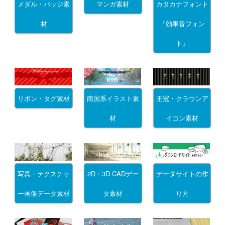
メダル・バッジ素
マンガ素材
カタカナフォント
材
『効果音フォン
ト』
リボン・タグ素材
南国系イラスト素
王冠・クラウンア
材
イコン素材
写真・テクスチャ
2D・3D CADデー
データサイトの作
ー画像データ素材
タ素材
り方