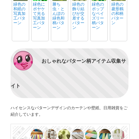
緑色の
緑色に
勝ち
緑色の
緑色の
緑色の
和紙の
ボヤケ
虫・と
飾り結
ポップ
菱形鶴
写真加
て光る
んぼの
びが交
なペイ
の和柄
工パタ
写真加
緑色和
差する
ズリー
パター
ーン
工パタ
柄パタ
パター
柄パタ
ン
ーン
ーン
ン
ーン
おしゃれなパターン柄アイテム収集サ
イト
ハイセンスなパターンデザインのカーテンや壁紙、日用雑貨をご
紹介しています。