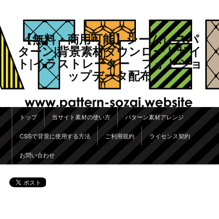
【無料・商用可能】シームレスパ
ターン|背景素材ダウンロードサイ
ト|イラストレーター フォトショ
ップデータ配布
メインメニュー
トップ
当サイト素材の使い方
パターン素材アレンジ
メインコンテンツへ移動
サブコンテンツへ移動
CSSで背景に使用する方法
ご利用規約
ライセンス契約
お問い合わせ