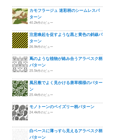
カモフラージュ 迷彩柄のシームレスパ
ターン
40.2k件のビュー
注意喚起を促すような黒と黄色の斜線パ
ターン
26.9k件のビュー
蔦のような植物が絡み合うアラベスク柄
パターン
25.5k件のビュー
風呂敷でよく見かける唐草模様のパター
ン
25.4k件のビュー
モノトーンのペイズリー柄パターン
24.4k件のビュー
白ベースに薄っすら見えるアラベスク柄
パターン