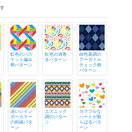
す
虹色のバス
虹色の渦巻
紺色基調の
ケット編み
きパターン
アーガイル
柄パターン
チェック柄
パターン
淡いレイン
エスニック
カラフルな
ボーカラー
調のパター
ハートが散
の斜線パタ
ン
らばるパタ
ーン
ーン