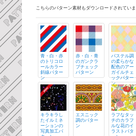
こちらのパターン素材もダウンロードされていま
青・白・赤
赤・白・青
パステル調
のトリコロ
のガンクラ
の柔らかな
ールカラー
ブチェック
配色のアー
斜線パター
パターン
ガイルチェ
ン
ックパター
ン
キラキラし
エスニック
ラフなタッ
たイルミネ
調のパター
チのカラフ
ーションの
ン
ルな花のイ
写真加工パ
ラストパタ