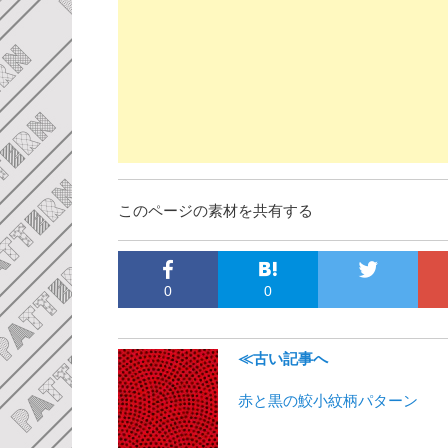
このページの素材を共有する
0
0
≪古い記事へ
赤と黒の鮫小紋柄パターン