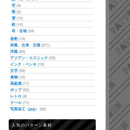
空
(4)
雨
(5)
雪
(13)
鉄
(10)
布・生地
(24)
迷彩
(13)
和風 古来 文様
(271)
洋風
(90)
アジアン・エスニック
(33)
インク・ペンキ
(15)
文字
(33)
食物
(12)
高級感
(17)
ポップ
(30)
レトロ
(8)
クール
(11)
写真加工（jpg）
(92)
人気のパターン素材