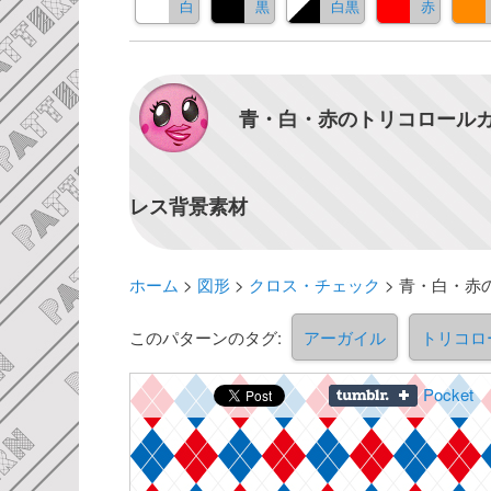
白
黒
白黒
赤
青・白・赤のトリコロールカ
レス背景素材
ホーム
>
図形
>
クロス・チェック
>
青・白・赤
このパターンのタグ:
アーガイル
トリコロ
Pocket