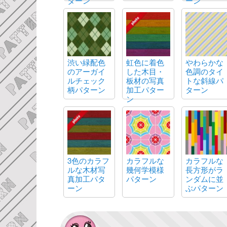
ターン
ーン
渋い緑配色
虹色に着色
やわらかな
のアーガイ
した木目・
色調のタイ
ルチェック
板材の写真
トな斜線パ
柄パターン
加工パター
ターン
ン
3色のカラフ
カラフルな
カラフルな
ルな木材写
幾何学模様
長方形がラ
真加工パタ
パターン
ンダムに並
ーン
ぶパターン