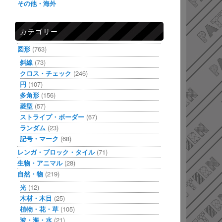
その他・海外
カテゴリー
図形
(763)
斜線
(73)
クロス・チェック
(246)
円
(107)
多角形
(156)
菱型
(57)
ストライプ・ボーダー
(67)
ランダム
(23)
記号・マーク
(68)
レンガ・ブロック・タイル
(71)
生物・アニマル
(28)
自然・物
(219)
光
(12)
木材・木目
(25)
植物・花・草
(105)
波・海・水
(21)