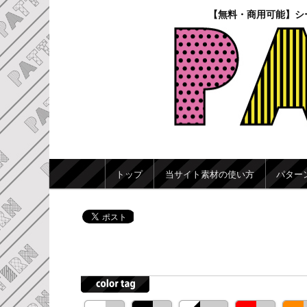
【無料・商用可能】シ
メインメニュー
トップ
当サイト素材の使い方
パター
メインコンテンツへ移動
サブコンテンツへ移動