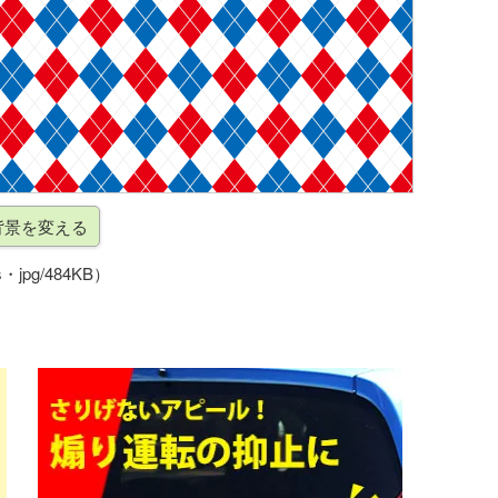
・jpg/484KB）