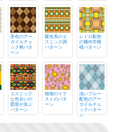
茶色のアー
暖色系のエ
レトロ配色
ガイルチェ
スニック調
の幾何学模
ック柄パタ
パターン
様パターン
ーン
エスニック
植物のイラ
淡いブルー
な色合いの
ストのパタ
配色のアー
図形が並ぶ
ーン
ガイルチェ
パターン
ックパター
ン