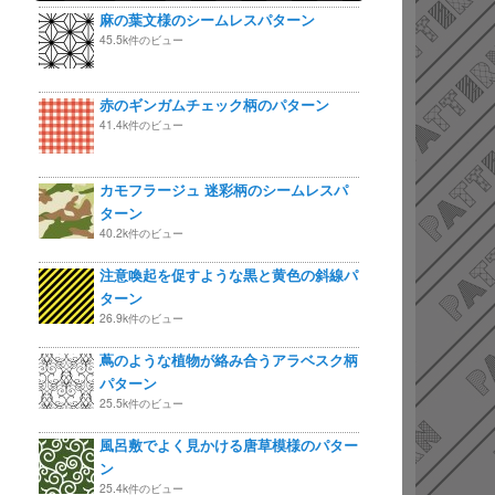
麻の葉文様のシームレスパターン
45.5k件のビュー
赤のギンガムチェック柄のパターン
41.4k件のビュー
カモフラージュ 迷彩柄のシームレスパ
ターン
40.2k件のビュー
注意喚起を促すような黒と黄色の斜線パ
ターン
26.9k件のビュー
蔦のような植物が絡み合うアラベスク柄
パターン
25.5k件のビュー
風呂敷でよく見かける唐草模様のパター
ン
25.4k件のビュー