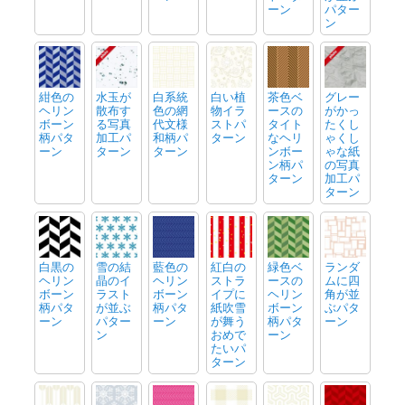
ーン
パター
ン
紺色の
水玉が
白系統
白い植
茶色ベ
グレー
ヘリン
散布す
色の網
物イラ
ースの
がかっ
ボーン
る写真
代文様
ストパ
タイト
たくし
柄パタ
加工パ
和柄パ
ターン
なヘリ
ゃくし
ーン
ターン
ターン
ンボー
ゃな紙
ン柄パ
の写真
ターン
加工パ
ターン
白黒の
雪の結
藍色の
紅白の
緑色ベ
ランダ
ヘリン
晶のイ
ヘリン
ストラ
ースの
ムに四
ボーン
ラスト
ボーン
イプに
ヘリン
角が並
柄パタ
が並ぶ
柄パタ
紙吹雪
ボーン
ぶパタ
ーン
パター
ーン
が舞う
柄パタ
ーン
ン
おめで
ーン
たいパ
ターン