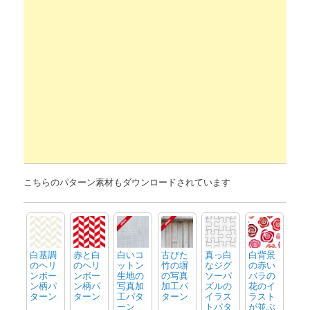
こちらのパターン素材もダウンロードされています
白基調
赤と白
白いコ
古びた
真っ白
白背景
のヘリ
のヘリ
ットン
竹の塀
なジグ
の赤い
ンボー
ンボー
生地の
の写真
ソーパ
バラの
ン柄パ
ン柄パ
写真加
加工パ
ズルの
花のイ
ターン
ターン
工パタ
ターン
イラス
ラスト
ーン
トパタ
が並ぶ