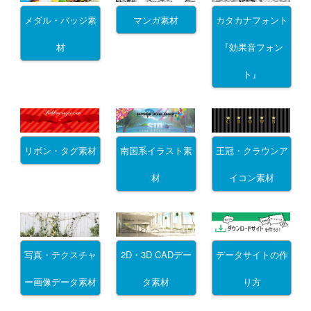
メダル・バッジ素
マンガ素材
カタカナフォント
材
『効果音フォン
ト』
リボン・タグ素材
南国系イラスト素
王冠・クラウンア
材
イコン素材
写真・テクスチャ
2D・3D CADデー
データサイトの作
ー画像データ素材
タ素材
り方