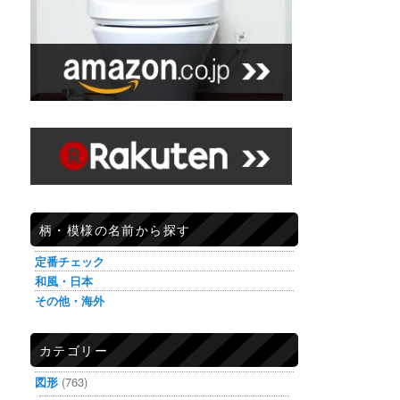
柄・模様の名前から探す
定番チェック
和風・日本
その他・海外
カテゴリー
図形
(763)