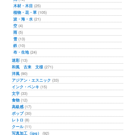
木材・木目
(25)
植物・花・草
(105)
波・海・水
(21)
空
(4)
雨
(5)
雪
(13)
鉄
(10)
布・生地
(24)
迷彩
(13)
和風 古来 文様
(271)
洋風
(90)
アジアン・エスニック
(33)
インク・ペンキ
(15)
文字
(33)
食物
(12)
高級感
(17)
ポップ
(30)
レトロ
(8)
クール
(11)
写真加工（jpg）
(92)