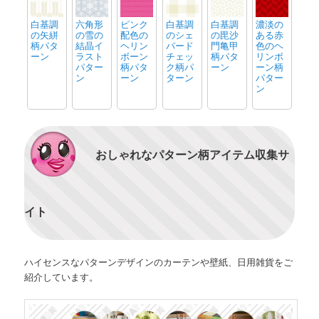
白基調
六角形
ピンク
白基調
白基調
濃淡の
の矢絣
の雪の
配色の
のシェ
の毘沙
ある赤
柄パタ
結晶イ
ヘリン
パード
門亀甲
色のヘ
ーン
ラスト
ボーン
チェッ
柄パタ
リンボ
パター
柄パタ
ク柄パ
ーン
ーン柄
ン
ーン
ターン
パター
ン
おしゃれなパターン柄アイテム収集サ
イト
ハイセンスなパターンデザインのカーテンや壁紙、日用雑貨をご
紹介しています。