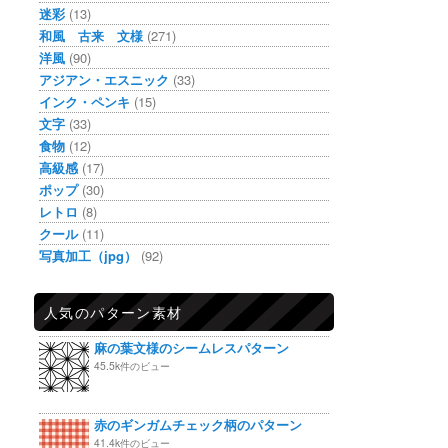
迷彩
(13)
和風 古来 文様
(271)
洋風
(90)
アジアン・エスニック
(33)
インク・ペンキ
(15)
文字
(33)
食物
(12)
高級感
(17)
ポップ
(30)
レトロ
(8)
クール
(11)
写真加工（jpg）
(92)
人気のパターン素材
麻の葉文様のシームレスパターン
45.5k件のビュー
赤のギンガムチェック柄のパターン
41.4k件のビュー