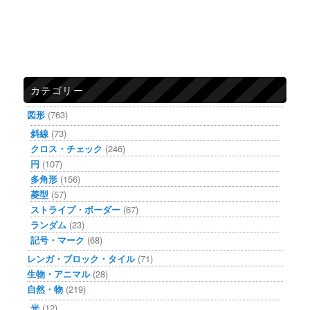
カテゴリー
図形
(763)
斜線
(73)
クロス・チェック
(246)
円
(107)
多角形
(156)
菱型
(57)
ストライプ・ボーダー
(67)
ランダム
(23)
記号・マーク
(68)
レンガ・ブロック・タイル
(71)
生物・アニマル
(28)
自然・物
(219)
光
(12)