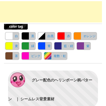
白
黒
白黒
赤
オレンジ
黄
緑
青
藍・紺
紫
茶
ピンク
複数・虹
グレー配色のヘリンボーン柄パター
ン ｜ シームレス背景素材