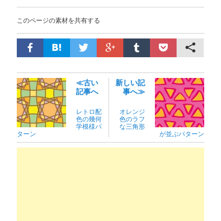
このページの素材を共有する
≪古い
新しい記
記事へ
事へ≫
レトロ配
オレンジ
色の幾何
色のラフ
学模様パ
な三角形
ターン
が並ぶパターン