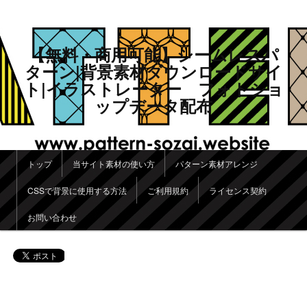
【無料・商用可能】シームレスパ
ターン|背景素材ダウンロードサイ
ト|イラストレーター フォトショ
ップデータ配布
メインメニュー
トップ
当サイト素材の使い方
パターン素材アレンジ
メインコンテンツへ移動
サブコンテンツへ移動
CSSで背景に使用する方法
ご利用規約
ライセンス契約
お問い合わせ