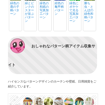
緑色の
緑とピ
緑色の
紺色の
緑色に
勝ち
鹿の子
ンクの
和紙の
亀甲柄
ボヤケ
虫・と
柄パタ
スター
写真加
パター
て光る
んぼの
ーン
が並ぶ
工パタ
ン
写真加
緑色和
パター
ーン
工パタ
柄パタ
ン
ーン
ーン
おしゃれなパターン柄アイテム収集サ
イト
ハイセンスなパターンデザインのカーテンや壁紙、日用雑貨をご
紹介しています。