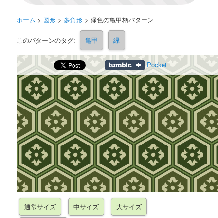
ホーム
>
図形
>
多角形
>
緑色の亀甲柄パターン
このパターンのタグ:
亀甲
緑
Pocket