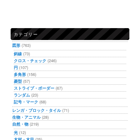
カテゴリー
図形
(763)
斜線
(73)
クロス・チェック
(246)
円
(107)
多角形
(156)
菱型
(57)
ストライプ・ボーダー
(67)
ランダム
(23)
記号・マーク
(68)
レンガ・ブロック・タイル
(71)
生物・アニマル
(28)
自然・物
(219)
光
(12)
木材・木目
(25)