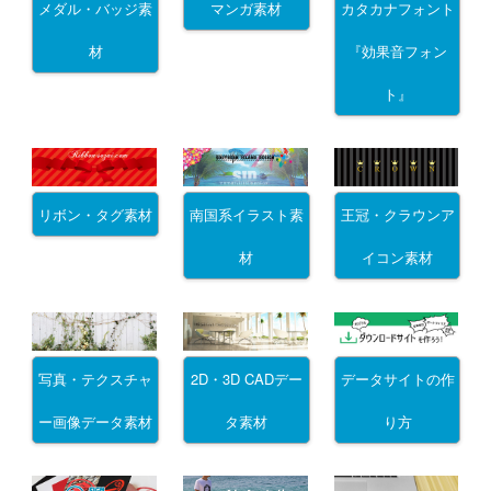
メダル・バッジ素
マンガ素材
カタカナフォント
材
『効果音フォン
ト』
リボン・タグ素材
南国系イラスト素
王冠・クラウンア
材
イコン素材
写真・テクスチャ
2D・3D CADデー
データサイトの作
ー画像データ素材
タ素材
り方