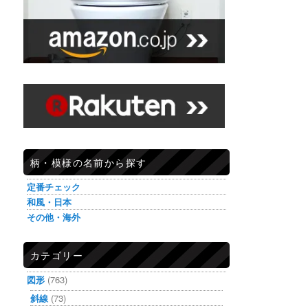
柄・模様の名前から探す
定番チェック
和風・日本
その他・海外
カテゴリー
図形
(763)
斜線
(73)