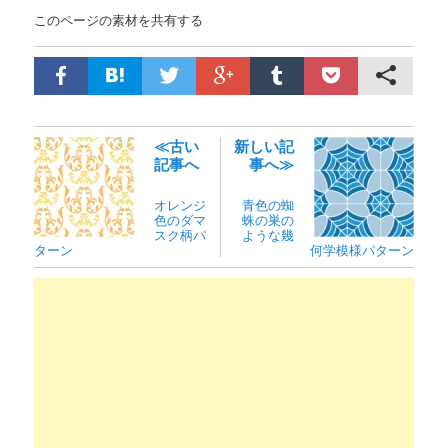
このページの素材を共有する
≪古い
新しい記
記事へ
事へ≫
オレンジ
青色の蜘
色のダマ
蛛の巣の
スク柄パ
ような幾
ターン
何学模様パターン