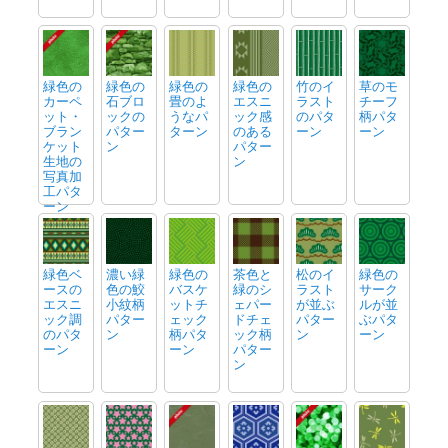
緑色の
緑色の
緑色の
緑色の
竹のイ
草のモ
カーペ
石ブロ
畳のよ
エスニ
ラスト
チーフ
ット・
ックの
うなパ
ック感
のパタ
柄パタ
ブラン
パター
ターン
のある
ーン
ーン
ケット
ン
パター
生地の
ン
写真加
工パタ
ーン
緑色ベ
濃い緑
緑色の
茶色と
松のイ
緑色の
ースの
色の鮫
バスケ
緑のシ
ラスト
サーク
エスニ
小紋柄
ットチ
ェパー
が並ぶ
ルが並
ック調
パター
ェック
ドチェ
パター
ぶパタ
のパタ
ン
柄パタ
ック柄
ン
ーン
ーン
ーン
パター
ン