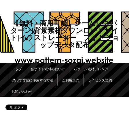
【無料・商用可能】シームレスパ
ターン|背景素材ダウンロードサイ
ト|イラストレーター フォトショ
ップデータ配布
メインメニュー
トップ
当サイト素材の使い方
パターン素材アレンジ
メインコンテンツへ移動
サブコンテンツへ移動
CSSで背景に使用する方法
ご利用規約
ライセンス契約
お問い合わせ