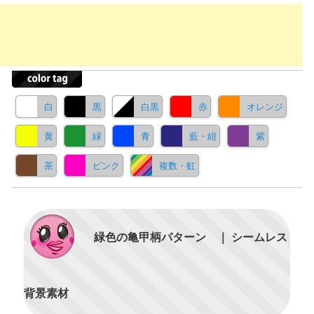
白
黒
白黒
赤
オレンジ
黄
緑
青
藍・紺
紫
茶
ピンク
複数・虹
緑色の亀甲柄パターン ｜ シームレス
背景素材