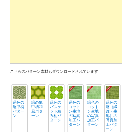
こちらのパターン素材もダウンロードされています
緑色の
緑の亀
緑色の
緑色の
緑色の
緑色の
亀甲柄
甲柄和
バスケ
コット
コット
麻（繊
パター
風パタ
ット編
ン生地
ン生地
維・生
ン
ーン
み柄パ
の写真
の写真
地）の
ターン
加工パ
加工パ
写真加
ターン
ターン
工パタ
ーン