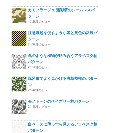
カモフラージュ 迷彩柄のシームレスパ
ターン
40.2k件のビュー
注意喚起を促すような黒と黄色の斜線パ
ターン
26.9k件のビュー
蔦のような植物が絡み合うアラベスク柄
パターン
25.5k件のビュー
風呂敷でよく見かける唐草模様のパター
ン
25.4k件のビュー
モノトーンのペイズリー柄パターン
24.4k件のビュー
白ベースに薄っすら見えるアラベスク柄
パターン