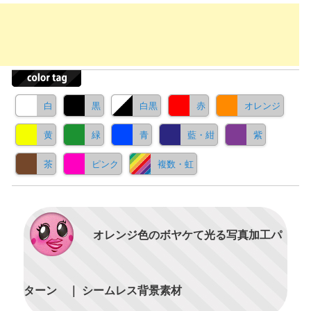
白
黒
白黒
赤
オレンジ
黄
緑
青
藍・紺
紫
茶
ピンク
複数・虹
オレンジ色のボヤケて光る写真加工パ
ターン ｜ シームレス背景素材