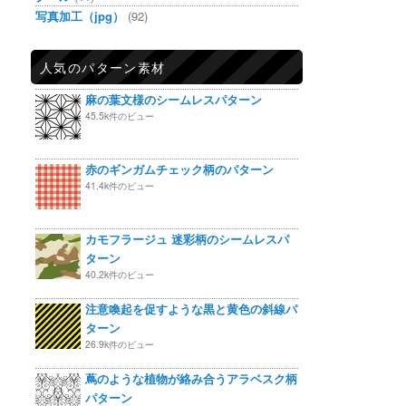
写真加工（jpg）
(92)
人気のパターン素材
麻の葉文様のシームレスパターン
45.5k件のビュー
赤のギンガムチェック柄のパターン
41.4k件のビュー
カモフラージュ 迷彩柄のシームレスパ
ターン
40.2k件のビュー
注意喚起を促すような黒と黄色の斜線パ
ターン
26.9k件のビュー
蔦のような植物が絡み合うアラベスク柄
パターン