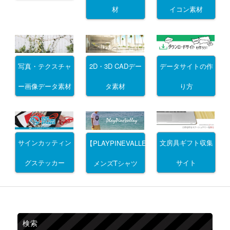
材
イコン素材
写真・テクスチャ
2D・3D CADデー
データサイトの作
ー画像データ素材
タ素材
り方
サインカッティン
文房具ギフト収集
【PLAYPINEVALLEY】
グステッカー
サイト
メンズTシャツ
検索