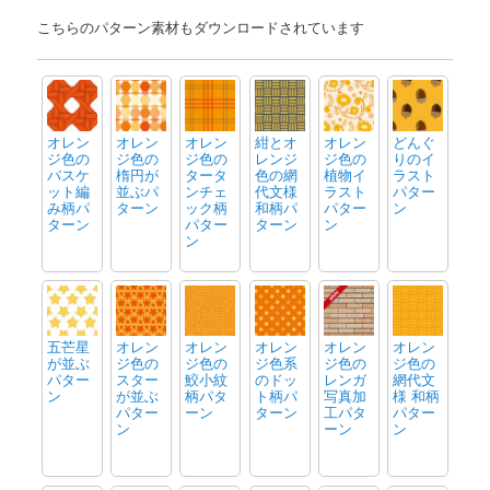
こちらのパターン素材もダウンロードされています
オレン
オレン
オレン
紺とオ
オレン
どんぐ
ジ色の
ジ色の
ジ色の
レンジ
ジ色の
りのイ
バスケ
楕円が
タータ
色の網
植物イ
ラスト
ット編
並ぶパ
ンチェ
代文様
ラスト
パター
み柄パ
ターン
ック柄
和柄パ
パター
ン
ターン
パター
ターン
ン
ン
五芒星
オレン
オレン
オレン
オレン
オレン
が並ぶ
ジ色の
ジ色の
ジ色系
ジ色の
ジ色の
パター
スター
鮫小紋
のドッ
レンガ
網代文
ン
が並ぶ
柄パタ
ト柄パ
写真加
様 和柄
パター
ーン
ターン
工パタ
パター
ン
ーン
ン