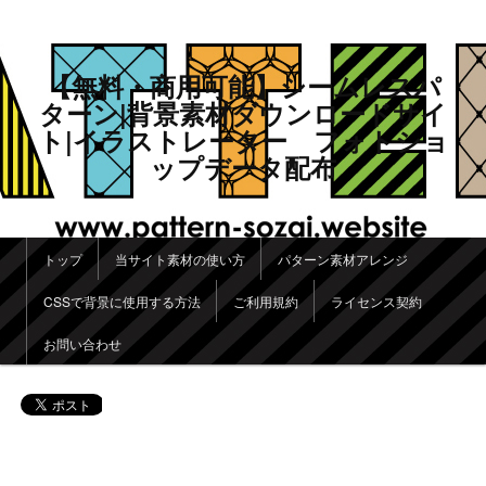
【無料・商用可能】シームレスパ
ターン|背景素材ダウンロードサイ
ト|イラストレーター フォトショ
ップデータ配布
メインメニュー
トップ
当サイト素材の使い方
パターン素材アレンジ
メインコンテンツへ移動
サブコンテンツへ移動
CSSで背景に使用する方法
ご利用規約
ライセンス契約
お問い合わせ