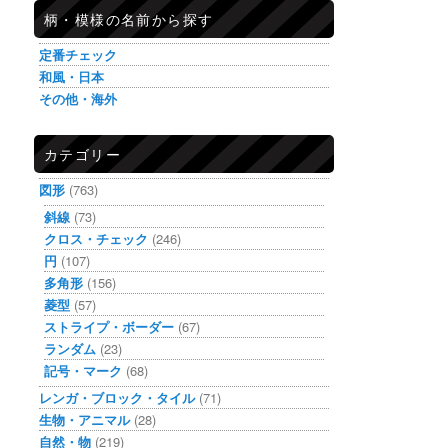
柄・模様の名前から探す
定番チェック
和風・日本
その他・海外
カテゴリー
図形
(763)
斜線
(73)
クロス・チェック
(246)
円
(107)
多角形
(156)
菱型
(57)
ストライプ・ボーダー
(67)
ランダム
(23)
記号・マーク
(68)
レンガ・ブロック・タイル
(71)
生物・アニマル
(28)
自然・物
(219)