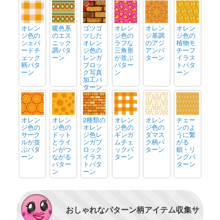
オレン
暖色系
ゴツゴ
オレン
オレン
オレン
ジ色の
のエス
ツした
ジ色の
ジ基調
ジ色の
シェパ
ニック
オレン
ラフな
のアジ
植物モ
ードチ
調パタ
ジ色の
三角形
アンパ
チーフ
ェック
ーン
レンガ
が並ぶ
ターン
イラス
柄パタ
ブロッ
パター
トパタ
ーン
ク写真
ン
ーン
加工パ
ターン
オレン
オレン
2種類の
オレン
オレン
チェー
ジ色の
ジ色の
オレン
ジ色の
ジ色の
ンのよ
サーク
ドット
ジ色レ
ギンガ
ダマス
うに繋
ルが並
とライ
ンガブ
ムチェ
ク柄パ
がる
ぶパタ
ンがつ
ロック
ックパ
ターン
鎖・リ
ーン
ながる
イラス
ターン
ングパ
パター
トパタ
ターン
ン
ーン
おしゃれなパターン柄アイテム収集サ