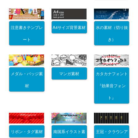
注意書きテンプレ
A4サイズ背景素材
水の素材（切り抜
ート
き）
メダル・バッジ素
マンガ素材
カタカナフォント
材
『効果音フォン
ト』
リボン・タグ素材
南国系イラスト素
王冠・クラウンア