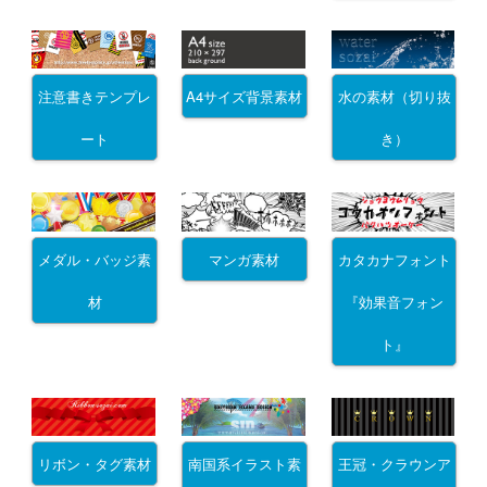
注意書きテンプレ
A4サイズ背景素材
水の素材（切り抜
ート
き）
メダル・バッジ素
マンガ素材
カタカナフォント
材
『効果音フォン
ト』
リボン・タグ素材
南国系イラスト素
王冠・クラウンア