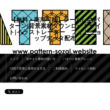
【無料・商用可能】シームレスパ
ターン|背景素材ダウンロードサイ
ト|イラストレーター フォトショ
ップデータ配布
メインメニュー
トップ
当サイト素材の使い方
パターン素材アレンジ
メインコンテンツへ移動
サブコンテンツへ移動
CSSで背景に使用する方法
ご利用規約
ライセンス契約
お問い合わせ