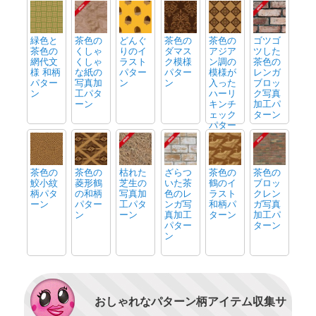
緑色と
茶色の
どんぐ
茶色の
茶色の
ゴツゴ
茶色の
くしゃ
りのイ
ダマス
アジア
ツした
網代文
くしゃ
ラスト
ク模様
ン調の
茶色の
様 和柄
な紙の
パター
パター
模様が
レンガ
パター
写真加
ン
ン
入った
ブロッ
ン
工パタ
ハーリ
ク写真
ーン
キンチ
加工パ
ェック
ターン
パター
ン
茶色の
茶色の
枯れた
ざらつ
茶色の
茶色の
鮫小紋
菱形鶴
芝生の
いた茶
鶴のイ
ブロッ
柄パタ
の和柄
写真加
色のレ
ラスト
クレン
ーン
パター
工パタ
ンガ写
和柄パ
ガ写真
ン
ーン
真加工
ターン
加工パ
パター
ターン
ン
おしゃれなパターン柄アイテム収集サ