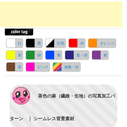
白
黒
白黒
赤
オレンジ
黄
緑
青
藍・紺
紫
茶
ピンク
複数・虹
茶色の麻（繊維・生地）の写真加工パ
ターン ｜ シームレス背景素材