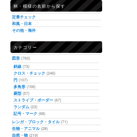
柄・模様の名前から探す
定番チェック
和風・日本
その他・海外
カテゴリー
図形
(763)
斜線
(73)
クロス・チェック
(246)
円
(107)
多角形
(156)
菱型
(57)
ストライプ・ボーダー
(67)
ランダム
(23)
記号・マーク
(68)
レンガ・ブロック・タイル
(71)
生物・アニマル
(28)
自然・物
(219)