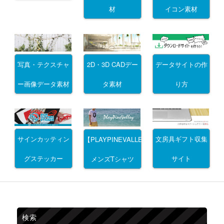
材
イコン素材
写真・テクスチャ
2D・3D CADデー
データサイトの作
ー画像データ素材
タ素材
り方
サインカッティン
文房具ギフト収集
【PLAYPINEVALLEY】
グステッカー
サイト
メンズTシャツ
検索