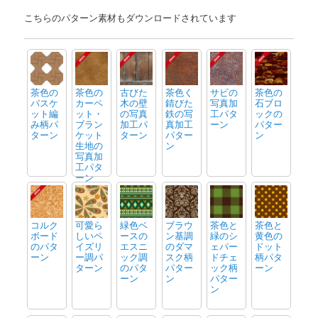
こちらのパターン素材もダウンロードされています
茶色の
茶色の
古びた
茶色く
サビの
茶色の
バスケ
カーペ
木の壁
錆びた
写真加
石ブロ
ット編
ット・
の写真
鉄の写
工パタ
ックの
み柄パ
ブラン
加工パ
真加工
ーン
パター
ターン
ケット
ターン
パター
ン
生地の
ン
写真加
工パタ
ーン
コルク
可愛ら
緑色ベ
ブラウ
茶色と
茶色と
ボード
しいペ
ースの
ン基調
緑のシ
黄色の
のパタ
イズリ
エスニ
のダマ
ェパー
ドット
ーン
ー調パ
ック調
スク柄
ドチェ
柄パタ
ターン
のパタ
パター
ック柄
ーン
ーン
ン
パター
ン