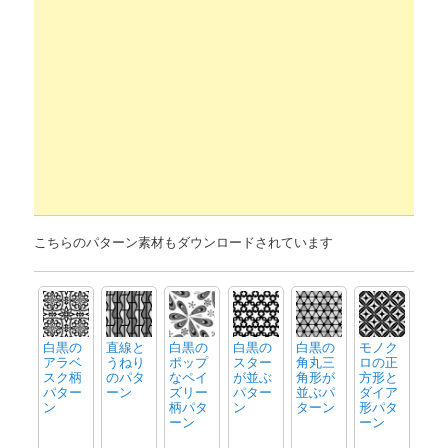
こちらのパターン素材もダウンロードされています
白黒の
直線と
白黒の
白黒の
白黒の
モノク
アラベ
うねり
ポップ
スター
角丸三
ロの正
スク柄
のパタ
なペイ
が並ぶ
角形が
方形と
パター
ーン
ズリー
パター
並ぶパ
ダイア
ン
柄パタ
ン
ターン
形パタ
ーン
ーン