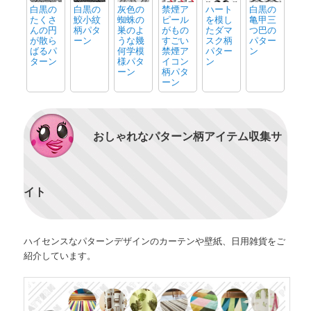
白黒の
白黒の
灰色の
禁煙ア
ハート
白黒の
たくさ
鮫小紋
蜘蛛の
ピール
を模し
亀甲三
んの円
柄パタ
巣のよ
がもの
たダマ
つ巴の
が散ら
ーン
うな幾
すごい
スク柄
パター
ばるパ
何学模
禁煙ア
パター
ン
ターン
様パタ
イコン
ン
ーン
柄パタ
ーン
おしゃれなパターン柄アイテム収集サ
イト
ハイセンスなパターンデザインのカーテンや壁紙、日用雑貨をご
紹介しています。