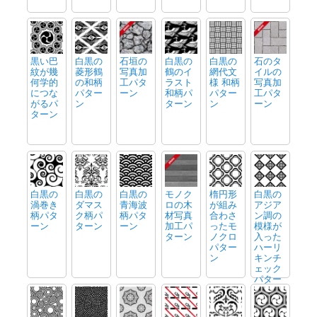
黒い巴
白黒の
石垣の
白黒の
白黒の
石のタ
紋が幾
菱形鶴
写真加
鶴のイ
網代文
イルの
何学的
の和柄
工パタ
ラスト
様 和柄
写真加
につな
パター
ーン
和柄パ
パター
工パタ
がるパ
ン
ターン
ン
ーン
ターン
白黒の
白黒の
白黒の
モノク
楕円形
白黒の
渦巻き
ダマス
青海波
ロの木
が組み
アジア
柄パタ
ク柄パ
柄パタ
材写真
合わさ
ン調の
ーン
ターン
ーン
加工パ
ったモ
模様が
ターン
ノクロ
入った
パター
ハーリ
ン
キンチ
ェック
パター
ン