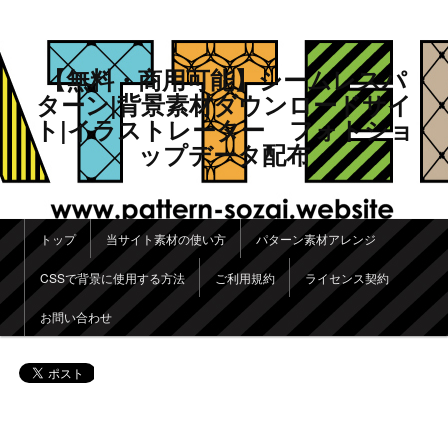
【無料・商用可能】シームレスパ
ターン|背景素材ダウンロードサイ
ト|イラストレーター フォトショ
ップデータ配布
メインメニュー
トップ
当サイト素材の使い方
パターン素材アレンジ
メインコンテンツへ移動
サブコンテンツへ移動
CSSで背景に使用する方法
ご利用規約
ライセンス契約
お問い合わせ