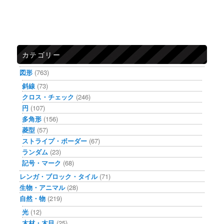
カテゴリー
図形
(763)
斜線
(73)
クロス・チェック
(246)
円
(107)
多角形
(156)
菱型
(57)
ストライプ・ボーダー
(67)
ランダム
(23)
記号・マーク
(68)
レンガ・ブロック・タイル
(71)
生物・アニマル
(28)
自然・物
(219)
光
(12)
木材・木目
(25)