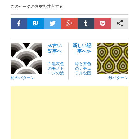
このページの素材を共有する
≪古い
新しい記
記事へ
事へ≫
白黒灰色
緑と茶色
のモノト
のナチュ
ーンの波
ラルな図
柄のパターン
形パターン