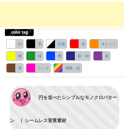
白
黒
白黒
赤
オレンジ
黄
緑
青
藍・紺
紫
茶
ピンク
複数・虹
円を並べたシンプルなモノクロパター
ン ｜ シームレス背景素材