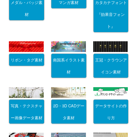
メダル・バッジ素
マンガ素材
カタカナフォント
材
『効果音フォン
ト』
リボン・タグ素材
南国系イラスト素
王冠・クラウンア
材
イコン素材
写真・テクスチャ
2D・3D CADデー
データサイトの作
ー画像データ素材
タ素材
り方