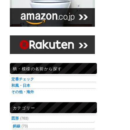
柄・模様の名前から探す
定番チェック
和風・日本
その他・海外
カテゴリー
図形
(763)
斜線
(73)