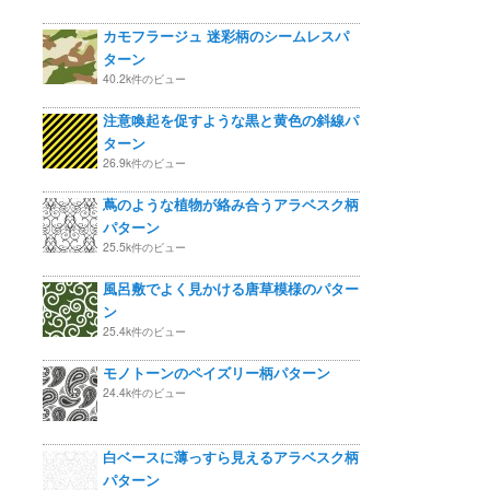
カモフラージュ 迷彩柄のシームレスパ
ターン
40.2k件のビュー
注意喚起を促すような黒と黄色の斜線パ
ターン
26.9k件のビュー
蔦のような植物が絡み合うアラベスク柄
パターン
25.5k件のビュー
風呂敷でよく見かける唐草模様のパター
ン
25.4k件のビュー
モノトーンのペイズリー柄パターン
24.4k件のビュー
白ベースに薄っすら見えるアラベスク柄
パターン