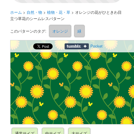
ホーム
>
自然・物
>
植物・花・草
>
オレンジの花がひときわ目
立つ草花のシームレスパターン
このパターンのタグ:
オレンジ
緑
Pocket