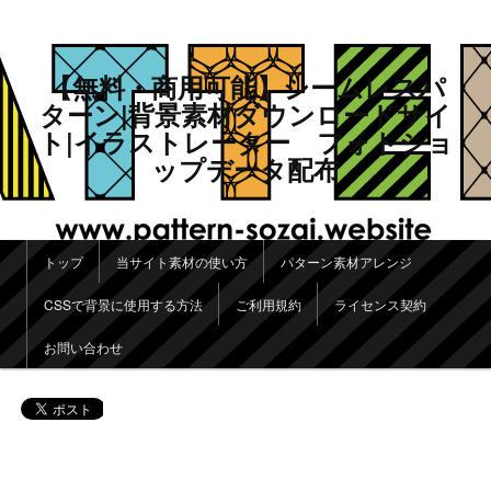
【無料・商用可能】シームレスパ
ターン|背景素材ダウンロードサイ
ト|イラストレーター フォトショ
ップデータ配布
メインメニュー
トップ
当サイト素材の使い方
パターン素材アレンジ
メインコンテンツへ移動
サブコンテンツへ移動
CSSで背景に使用する方法
ご利用規約
ライセンス契約
お問い合わせ