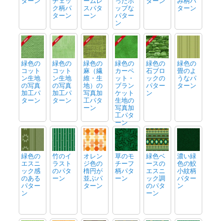
ターン
チェッ
ームレ
ったポ
ターン
み柄パ
ク柄パ
スパタ
ップな
ターン
ターン
ーン
パター
ン
緑色の
緑色の
緑色の
緑色の
緑色の
緑色の
コット
コット
麻（繊
カーペ
石ブロ
畳のよ
ン生地
ン生地
維・生
ット・
ックの
うなパ
の写真
の写真
地）の
ブラン
パター
ターン
加工パ
加工パ
写真加
ケット
ン
ターン
ターン
工パタ
生地の
ーン
写真加
工パタ
ーン
緑色の
竹のイ
オレン
草のモ
緑色ベ
濃い緑
エスニ
ラスト
ジ色の
チーフ
ースの
色の鮫
ック感
のパタ
楕円が
柄パタ
エスニ
小紋柄
のある
ーン
並ぶパ
ーン
ック調
パター
パター
ターン
のパタ
ン
ン
ーン