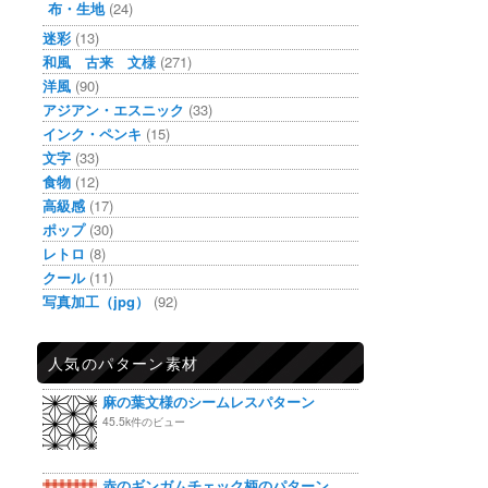
布・生地
(24)
迷彩
(13)
和風 古来 文様
(271)
洋風
(90)
アジアン・エスニック
(33)
インク・ペンキ
(15)
文字
(33)
食物
(12)
高級感
(17)
ポップ
(30)
レトロ
(8)
クール
(11)
写真加工（jpg）
(92)
人気のパターン素材
麻の葉文様のシームレスパターン
45.5k件のビュー
赤のギンガムチェック柄のパターン