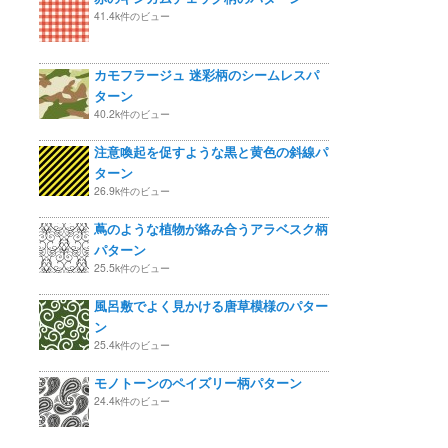
41.4k件のビュー
カモフラージュ 迷彩柄のシームレスパ
ターン
40.2k件のビュー
注意喚起を促すような黒と黄色の斜線パ
ターン
26.9k件のビュー
蔦のような植物が絡み合うアラベスク柄
パターン
25.5k件のビュー
風呂敷でよく見かける唐草模様のパター
ン
25.4k件のビュー
モノトーンのペイズリー柄パターン
24.4k件のビュー