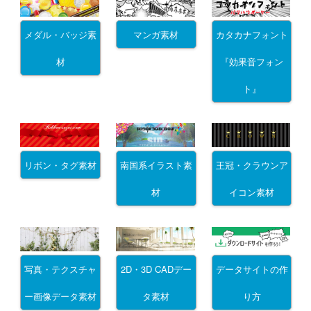
メダル・バッジ素
マンガ素材
カタカナフォント
材
『効果音フォン
ト』
リボン・タグ素材
南国系イラスト素
王冠・クラウンア
材
イコン素材
写真・テクスチャ
2D・3D CADデー
データサイトの作
ー画像データ素材
タ素材
り方