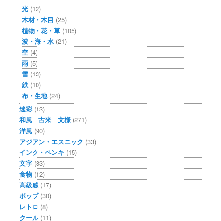
光
(12)
木材・木目
(25)
植物・花・草
(105)
波・海・水
(21)
空
(4)
雨
(5)
雪
(13)
鉄
(10)
布・生地
(24)
迷彩
(13)
和風 古来 文様
(271)
洋風
(90)
アジアン・エスニック
(33)
インク・ペンキ
(15)
文字
(33)
食物
(12)
高級感
(17)
ポップ
(30)
レトロ
(8)
クール
(11)