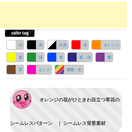
白
黒
白黒
赤
オレンジ
黄
緑
青
藍・紺
紫
茶
ピンク
複数・虹
オレンジの花がひときわ目立つ草花の
シームレスパターン ｜ シームレス背景素材