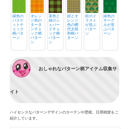
緑色の
オレン
茶色と
紺とオ
松のイ
緑色の
バスケ
ジ色の
緑のシ
レンジ
ラスト
サーク
ットチ
タータ
ェパー
色の網
が並ぶ
ルが並
ェック
ンチェ
ドチェ
代文様
パター
ぶパタ
柄パタ
ック柄
ック柄
和柄パ
ン
ーン
ーン
パター
パター
ターン
ン
ン
おしゃれなパターン柄アイテム収集サ
イト
ハイセンスなパターンデザインのカーテンや壁紙、日用雑貨をご
紹介しています。