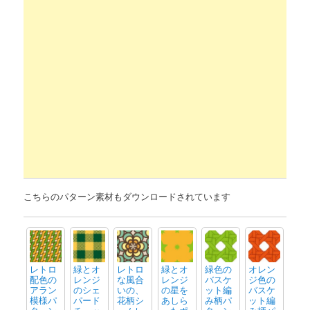
こちらのパターン素材もダウンロードされています
レトロ
緑とオ
レトロ
緑とオ
緑色の
オレン
配色の
レンジ
な風合
レンジ
バスケ
ジ色の
アラン
のシェ
いの、
の星を
ット編
バスケ
模様パ
パード
花柄シ
あしら
み柄パ
ット編