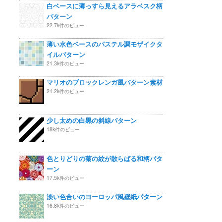
白ベースに薄っすら見えるアラベスク柄
パターン
22.7k件のビュー
薄い水色ベースのパステル調モザイクタ
イルパターン
21.3k件のビュー
マリオのブロックレンガ風パターン素材
21.2k件のビュー
少し太めの白黒の斜線パターン
18k件のビュー
色とりどりの菊の紋が散らばる和柄パタ
ーン
17.5k件のビュー
淡い色合いのヨーロッパ風壁紙パターン
16.8k件のビュー