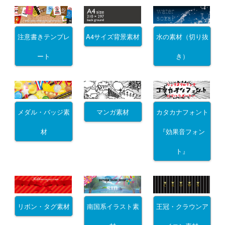
注意書きテンプレ
A4サイズ背景素材
水の素材（切り抜
ート
き）
メダル・バッジ素
マンガ素材
カタカナフォント
材
『効果音フォン
ト』
リボン・タグ素材
南国系イラスト素
王冠・クラウンア