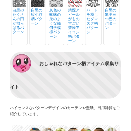
白黒の
白黒の
灰色の
禁煙ア
ハート
白黒の
たくさ
鮫小紋
蜘蛛の
ピール
を模し
亀甲三
んの円
柄パタ
巣のよ
がもの
たダマ
つ巴の
が散ら
ーン
うな幾
すごい
スク柄
パター
ばるパ
何学模
禁煙ア
パター
ン
ターン
様パタ
イコン
ン
ーン
柄パタ
ーン
おしゃれなパターン柄アイテム収集サ
イト
ハイセンスなパターンデザインのカーテンや壁紙、日用雑貨をご
紹介しています。