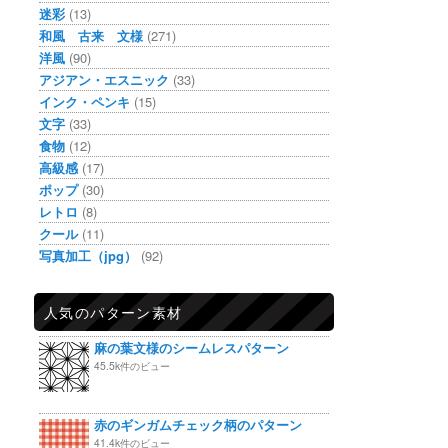
迷彩
(13)
和風 古来 文様
(271)
洋風
(90)
アジアン・エスニック
(33)
インク・ペンキ
(15)
文字
(33)
食物
(12)
高級感
(17)
ポップ
(30)
レトロ
(8)
クール
(11)
写真加工（jpg）
(92)
人気のパターン素材
麻の葉文様のシームレスパターン
45.5k件のビュー
赤のギンガムチェック柄のパターン
41.4k件のビュー