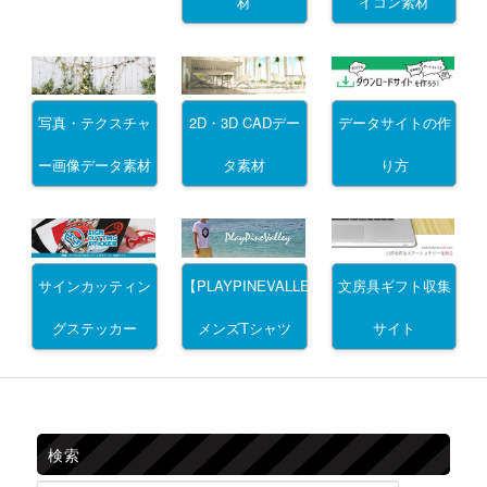
材
イコン素材
写真・テクスチャ
2D・3D CADデー
データサイトの作
ー画像データ素材
タ素材
り方
サインカッティン
文房具ギフト収集
【PLAYPINEVALLEY】
グステッカー
サイト
メンズTシャツ
検索