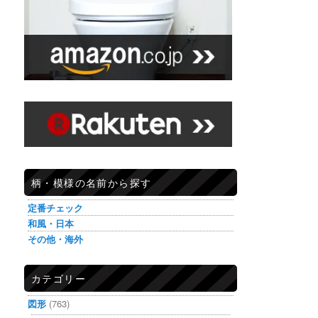
柄・模様の名前から探す
定番チェック
和風・日本
その他・海外
カテゴリー
図形
(763)