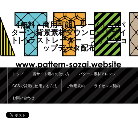
【無料・商用可能】シームレスパ
ターン|背景素材ダウンロードサイ
ト|イラストレーター フォトショ
ップデータ配布
メインメニュー
トップ
当サイト素材の使い方
パターン素材アレンジ
メインコンテンツへ移動
サブコンテンツへ移動
CSSで背景に使用する方法
ご利用規約
ライセンス契約
お問い合わせ