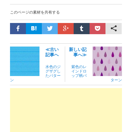
このページの素材を共有する
≪古い
新しい記
記事へ
事へ≫
水色のジ
紫色のレ
グザグし
インドロ
たパター
ップ柄パ
ン
ターン