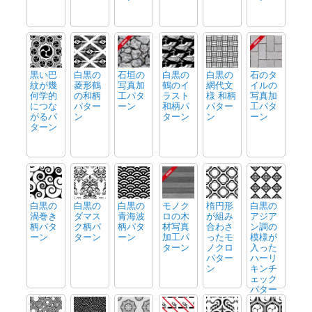
黒い巴
白黒の
石垣の
白黒の
白黒の
石のタ
紋が幾
菱形鶴
写真加
鶴のイ
網代文
イルの
何学的
の和柄
工パタ
ラスト
様 和柄
写真加
につな
パター
ーン
和柄パ
パター
工パタ
がるパ
ン
ターン
ン
ーン
ターン
白黒の
白黒の
白黒の
モノク
楕円形
白黒の
渦巻き
ダマス
青海波
ロの木
が組み
アジア
柄パタ
ク柄パ
柄パタ
材写真
合わさ
ン調の
ーン
ターン
ーン
加工パ
ったモ
模様が
ターン
ノクロ
入った
パター
ハーリ
ン
キンチ
ェック
パター
ン