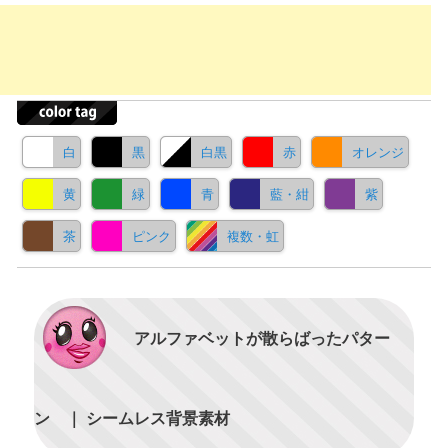
白
黒
白黒
赤
オレンジ
黄
緑
青
藍・紺
紫
茶
ピンク
複数・虹
アルファベットが散らばったパター
ン ｜ シームレス背景素材