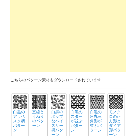
こちらのパターン素材もダウンロードされています
白黒の
直線と
白黒の
白黒の
白黒の
モノク
アラベ
うねり
ポップ
スター
角丸三
ロの正
スク柄
のパタ
なペイ
が並ぶ
角形が
方形と
パター
ーン
ズリー
パター
並ぶパ
ダイア
ン
柄パタ
ン
ターン
形パタ
ーン
ーン