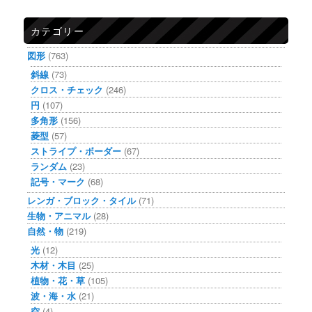
カテゴリー
図形
(763)
斜線
(73)
クロス・チェック
(246)
円
(107)
多角形
(156)
菱型
(57)
ストライプ・ボーダー
(67)
ランダム
(23)
記号・マーク
(68)
レンガ・ブロック・タイル
(71)
生物・アニマル
(28)
自然・物
(219)
光
(12)
木材・木目
(25)
植物・花・草
(105)
波・海・水
(21)
空
(4)