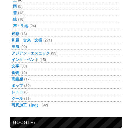
雨
(5)
雪
(13)
鉄
(10)
布・生地
(24)
迷彩
(13)
和風 古来 文様
(271)
洋風
(90)
アジアン・エスニック
(33)
インク・ペンキ
(15)
文字
(33)
食物
(12)
高級感
(17)
ポップ
(30)
レトロ
(8)
クール
(11)
写真加工（jpg）
(92)
GOOGLE+