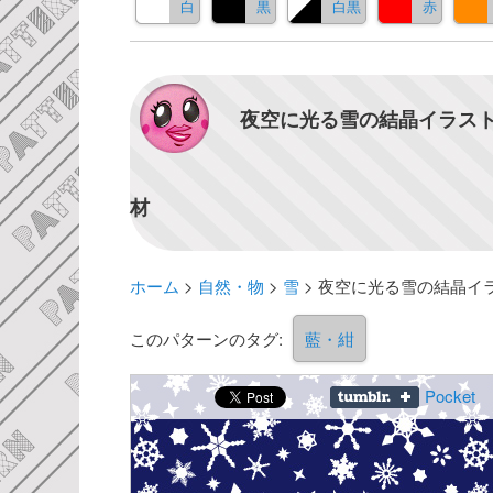
白
黒
白黒
赤
夜空に光る雪の結晶イラスト
材
ホーム
>
自然・物
>
雪
>
夜空に光る雪の結晶イ
このパターンのタグ:
藍・紺
Pocket