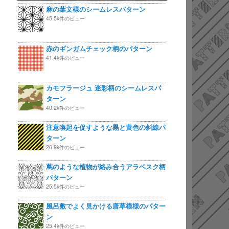
麻の葉文様のシームレスパターン
45.5k件のビュー
赤のギンガムチェック柄のパターン
41.4k件のビュー
カモフラージュ 迷彩柄のシームレスパ
ターン
40.2k件のビュー
注意喚起を促すような黒と黄色の斜線パ
ターン
26.9k件のビュー
蔦のような植物が絡み合うアラベスク柄
パターン
25.5k件のビュー
風呂敷でよく見かける唐草模様のパター
ン
25.4k件のビュー