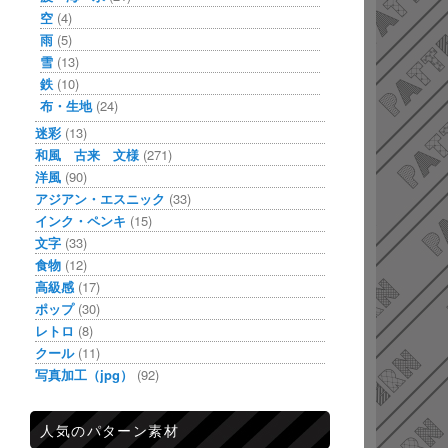
空
(4)
雨
(5)
雪
(13)
鉄
(10)
布・生地
(24)
迷彩
(13)
和風 古来 文様
(271)
洋風
(90)
アジアン・エスニック
(33)
インク・ペンキ
(15)
文字
(33)
食物
(12)
高級感
(17)
ポップ
(30)
レトロ
(8)
クール
(11)
写真加工（jpg）
(92)
人気のパターン素材