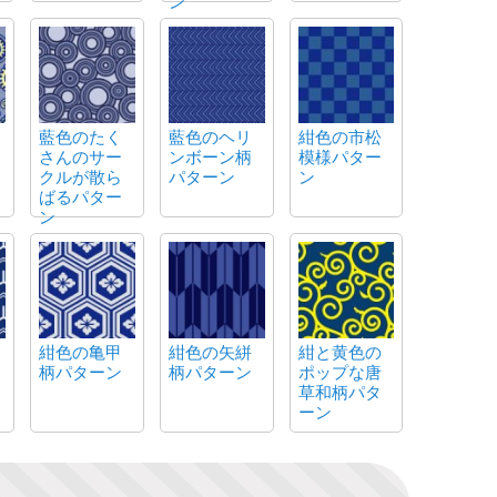
ン
藍色のたく
藍色のヘリ
紺色の市松
さんのサー
ンボーン柄
模様パター
クルが散ら
パターン
ン
ばるパター
ン
紺色の亀甲
紺色の矢絣
紺と黄色の
柄パターン
柄パターン
ポップな唐
草和柄パタ
ーン