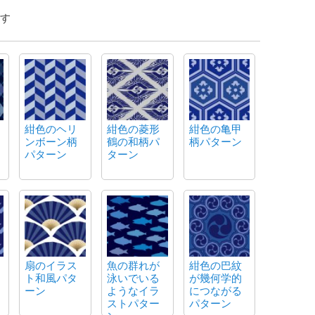
す
紺色のヘリ
紺色の菱形
紺色の亀甲
ンボーン柄
鶴の和柄パ
柄パターン
パターン
ターン
扇のイラス
魚の群れが
紺色の巴紋
ト和風パタ
泳いでいる
が幾何学的
ーン
ようなイラ
につながる
ストパター
パターン