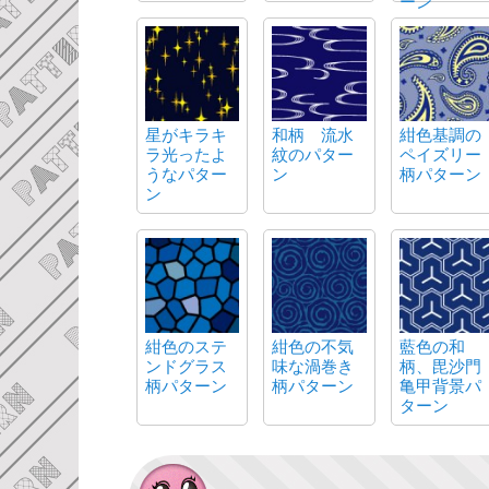
ーン
星がキラキ
和柄 流水
紺色基調の
ラ光ったよ
紋のパター
ペイズリー
うなパター
ン
柄パターン
ン
紺色のステ
紺色の不気
藍色の和
ンドグラス
味な渦巻き
柄、毘沙門
柄パターン
柄パターン
亀甲背景パ
ターン