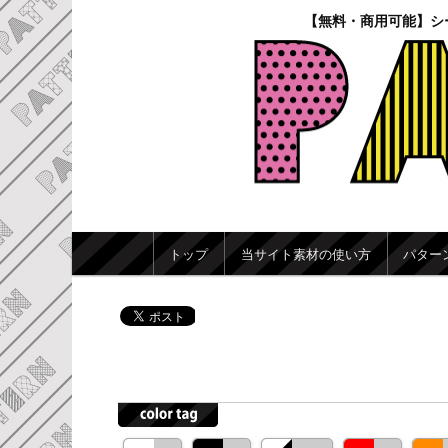
【無料・商用可能】シ
メインメニュー
トップ
当サイト素材の使い方
パター
メインコンテンツへ移動
サブコンテンツへ移動