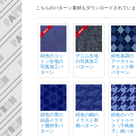
こちらのパターン素材もダウンロードされていま
紺色のコッ
デニム生地
紺色基調の
トン生地の
の写真加工
アーガイル
写真加工パ
パターン
チェック柄
ターン
パターン
紺色の雪の
紺色の鶴の
紺色のハウ
結晶イラス
イラスト和
ンドトゥー
ト幾何学パ
柄パターン
ス（千鳥格
ターン
子）柄パタ