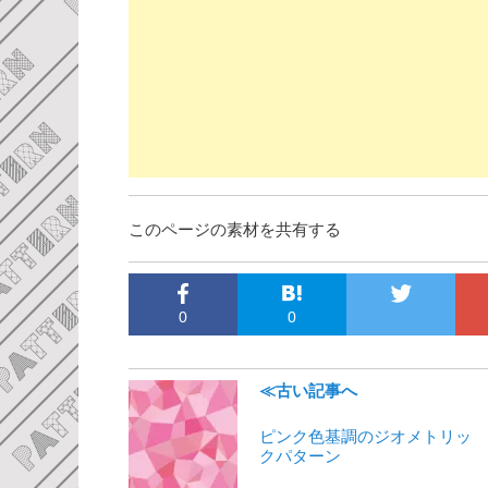
このページの素材を共有する
0
0
≪古い記事へ
ピンク色基調のジオメトリッ
クパターン