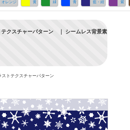
オレンジ
黄
緑
青
藍・紺
紫
テクスチャーパターン ｜ シームレス背景素
ラストテクスチャーパターン