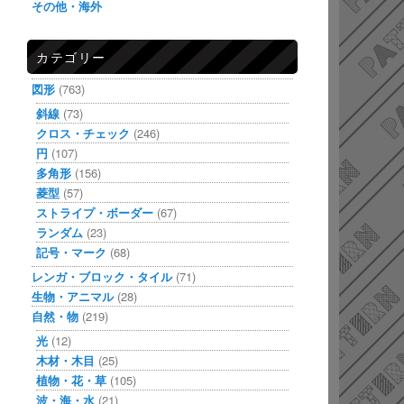
その他・海外
カテゴリー
図形
(763)
斜線
(73)
クロス・チェック
(246)
円
(107)
多角形
(156)
菱型
(57)
ストライプ・ボーダー
(67)
ランダム
(23)
記号・マーク
(68)
レンガ・ブロック・タイル
(71)
生物・アニマル
(28)
自然・物
(219)
光
(12)
木材・木目
(25)
植物・花・草
(105)
波・海・水
(21)