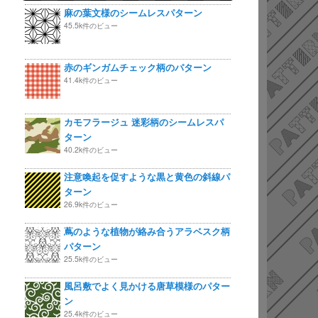
麻の葉文様のシームレスパターン
45.5k件のビュー
赤のギンガムチェック柄のパターン
41.4k件のビュー
カモフラージュ 迷彩柄のシームレスパ
ターン
40.2k件のビュー
注意喚起を促すような黒と黄色の斜線パ
ターン
26.9k件のビュー
蔦のような植物が絡み合うアラベスク柄
パターン
25.5k件のビュー
風呂敷でよく見かける唐草模様のパター
ン
25.4k件のビュー