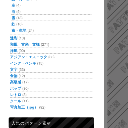
空
(4)
雨
(5)
雪
(13)
鉄
(10)
布・生地
(24)
迷彩
(13)
和風 古来 文様
(271)
洋風
(90)
アジアン・エスニック
(33)
インク・ペンキ
(15)
文字
(33)
食物
(12)
高級感
(17)
ポップ
(30)
レトロ
(8)
クール
(11)
写真加工（jpg）
(92)
人気のパターン素材