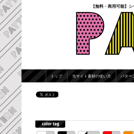
【無料・商用可能】シ
メインメニュー
トップ
当サイト素材の使い方
パター
メインコンテンツへ移動
サブコンテンツへ移動