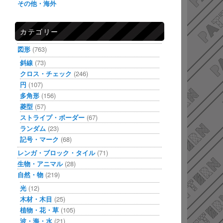
その他・海外
カテゴリー
図形
(763)
斜線
(73)
クロス・チェック
(246)
円
(107)
多角形
(156)
菱型
(57)
ストライプ・ボーダー
(67)
ランダム
(23)
記号・マーク
(68)
レンガ・ブロック・タイル
(71)
生物・アニマル
(28)
自然・物
(219)
光
(12)
木材・木目
(25)
植物・花・草
(105)
波・海・水
(21)