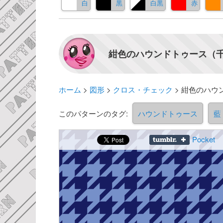
白
黒
白黒
赤
紺色のハウンドトゥース（千
ホーム
>
図形
>
クロス・チェック
>
紺色のハウ
このパターンのタグ:
ハウンドトゥース
藍
Pocket