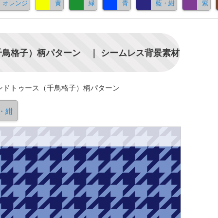
オレンジ
黄
緑
青
藍・紺
紫
鳥格子）柄パターン ｜ シームレス背景素材
ンドトゥース（千鳥格子）柄パターン
・紺