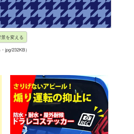
・jpg/232KB）