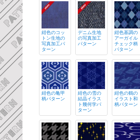
紺色のコッ
デニム生地
紺色基調の
トン生地の
の写真加工
アーガイル
写真加工パ
パターン
チェック柄
ターン
パターン
紺色の亀甲
紺色の雪の
紺色の鶴の
柄パターン
結晶イラス
イラスト和
ト幾何学パ
柄パターン
ターン