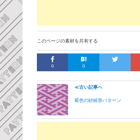
このページの素材を共有する
0
0
≪古い記事へ
紫色の紗綾形パターン