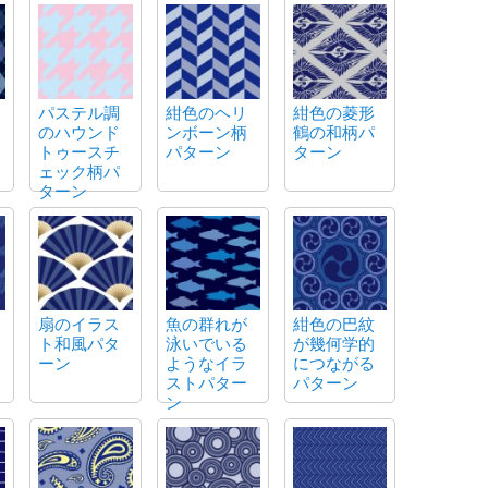
パステル調
紺色のヘリ
紺色の菱形
のハウンド
ンボーン柄
鶴の和柄パ
トゥースチ
パターン
ターン
ェック柄パ
ターン
扇のイラス
魚の群れが
紺色の巴紋
ト和風パタ
泳いでいる
が幾何学的
ーン
ようなイラ
につながる
ストパター
パターン
ン