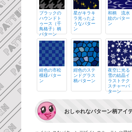
ブラックの
星がキラキ
和柄 流水
ハウンドト
ラ光ったよ
紋のパター
ゥース（千
うなパター
ン
鳥格子）柄
ン
パターン
紺色の市松
紺色のステ
夜空に光る
模様パター
ンドグラス
雪の結晶イ
ン
柄パターン
ラストテク
スチャーパ
ターン
おしゃれなパターン柄アイ