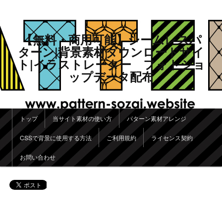
【無料・商用可能】シームレスパ
ターン|背景素材ダウンロードサイ
ト|イラストレーター フォトショ
ップデータ配布
メインメニュー
トップ
当サイト素材の使い方
パターン素材アレンジ
メインコンテンツへ移動
サブコンテンツへ移動
CSSで背景に使用する方法
ご利用規約
ライセンス契約
お問い合わせ