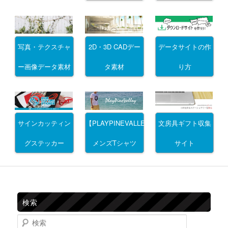
写真・テクスチャ
2D・3D CADデー
データサイトの作
ー画像データ素材
タ素材
り方
サインカッティン
文房具ギフト収集
【PLAYPINEVALLEY】
グステッカー
サイト
メンズTシャツ
検索
検索