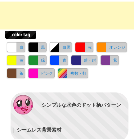
白
黒
白黒
赤
オレンジ
黄
緑
青
藍・紺
紫
茶
ピンク
複数・虹
シンプルな水色のドット柄パターン
｜ シームレス背景素材