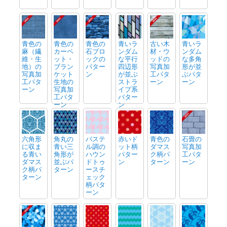
青色の
青色の
青色の
青いラ
古い木
青いラ
麻（繊
カーペ
石ブロ
ンダム
材・ウ
ンダム
維・生
ット・
ックの
な平行
ッドの
な多角
地）の
ブラン
パター
四辺形
写真加
形が並
写真加
ケット
ン
が並ぶ
工パタ
ぶパタ
工パタ
生地の
ストラ
ーン
ーン
ーン
写真加
イプ系
工パタ
パター
ーン
ン
六角形
角丸の
パステ
赤いド
青色の
石畳の
に収ま
青い三
ル調の
ット柄
ダマス
写真加
る青い
角形が
ハウン
パター
ク柄パ
工パタ
ダマス
並ぶパ
ドトゥ
ン
ターン
ーン
ク柄パ
ターン
ースチ
ターン
ェック
柄パタ
ーン