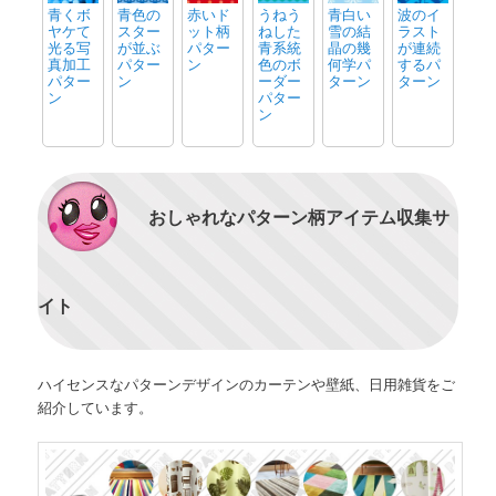
青くボ
青色の
赤いド
うねう
青白い
波のイ
ヤケて
スター
ット柄
ねした
雪の結
ラスト
光る写
が並ぶ
パター
青系統
晶の幾
が連続
真加工
パター
ン
色のボ
何学パ
するパ
パター
ン
ーダー
ターン
ターン
ン
パター
ン
おしゃれなパターン柄アイテム収集サ
イト
ハイセンスなパターンデザインのカーテンや壁紙、日用雑貨をご
紹介しています。