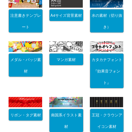
注意書きテンプレ
A4サイズ背景素材
水の素材（切り抜
ート
き）
メダル・バッジ素
マンガ素材
カタカナフォント
材
『効果音フォン
ト』
リボン・タグ素材
南国系イラスト素
王冠・クラウンア
材
イコン素材