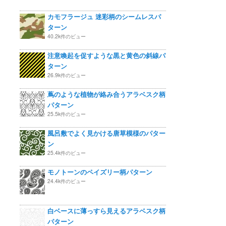
カモフラージュ 迷彩柄のシームレスパ
ターン
40.2k件のビュー
注意喚起を促すような黒と黄色の斜線パ
ターン
26.9k件のビュー
蔦のような植物が絡み合うアラベスク柄
パターン
25.5k件のビュー
風呂敷でよく見かける唐草模様のパター
ン
25.4k件のビュー
モノトーンのペイズリー柄パターン
24.4k件のビュー
白ベースに薄っすら見えるアラベスク柄
パターン