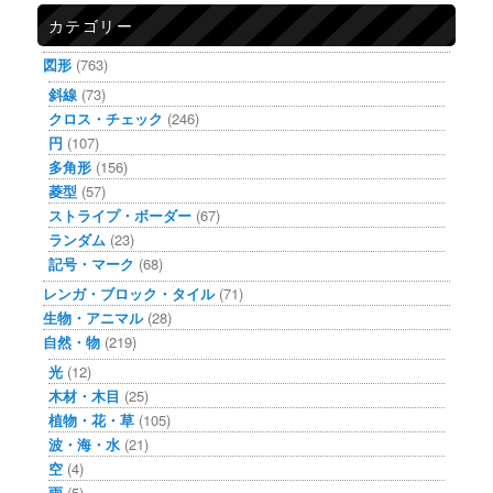
カテゴリー
図形
(763)
斜線
(73)
クロス・チェック
(246)
円
(107)
多角形
(156)
菱型
(57)
ストライプ・ボーダー
(67)
ランダム
(23)
記号・マーク
(68)
レンガ・ブロック・タイル
(71)
生物・アニマル
(28)
自然・物
(219)
光
(12)
木材・木目
(25)
植物・花・草
(105)
波・海・水
(21)
空
(4)
雨
(5)