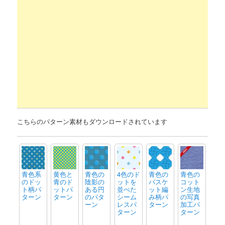
こちらのパターン素材もダウンロードされています
青色系
黄色と
青色の
4色のド
青色の
青色の
のドッ
青のド
陰影の
ットを
バスケ
コット
ト柄パ
ットパ
ある円
並べた
ット編
ン生地
ターン
ターン
のパタ
シーム
み柄パ
の写真
ーン
レスパ
ターン
加工パ
ターン
ターン