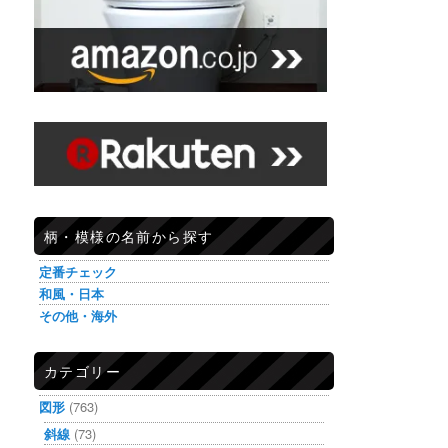
柄・模様の名前から探す
定番チェック
和風・日本
その他・海外
カテゴリー
図形
(763)
斜線
(73)