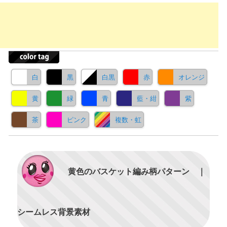
白
黒
白黒
赤
オレンジ
黄
緑
青
藍・紺
紫
茶
ピンク
複数・虹
黄色のバスケット編み柄パターン ｜
シームレス背景素材