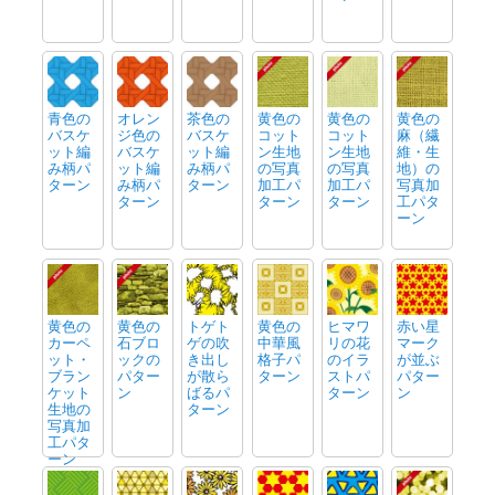
青色の
オレン
茶色の
黄色の
黄色の
黄色の
バスケ
ジ色の
バスケ
コット
コット
麻（繊
ット編
バスケ
ット編
ン生地
ン生地
維・生
み柄パ
ット編
み柄パ
の写真
の写真
地）の
ターン
み柄パ
ターン
加工パ
加工パ
写真加
ターン
ターン
ターン
工パタ
ーン
黄色の
黄色の
トゲト
黄色の
ヒマワ
赤い星
カーペ
石ブロ
ゲの吹
中華風
リの花
マーク
ット・
ックの
き出し
格子パ
のイラ
が並ぶ
ブラン
パター
が散ら
ターン
ストパ
パター
ケット
ン
ばるパ
ターン
ン
生地の
ターン
写真加
工パタ
ーン