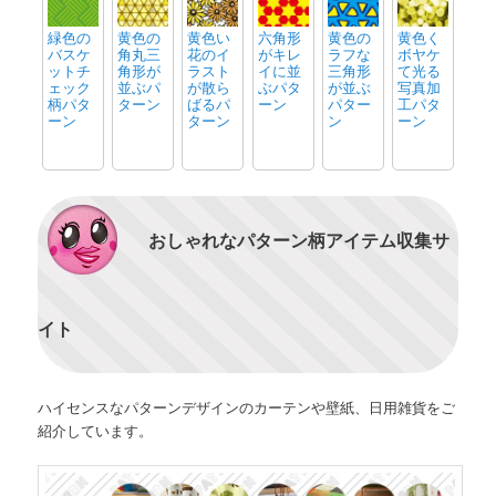
緑色の
黄色の
黄色い
六角形
黄色の
黄色く
バスケ
角丸三
花のイ
がキレ
ラフな
ボヤケ
ットチ
角形が
ラスト
イに並
三角形
て光る
ェック
並ぶパ
が散ら
ぶパタ
が並ぶ
写真加
柄パタ
ターン
ばるパ
ーン
パター
工パタ
ーン
ターン
ン
ーン
おしゃれなパターン柄アイテム収集サ
イト
ハイセンスなパターンデザインのカーテンや壁紙、日用雑貨をご
紹介しています。