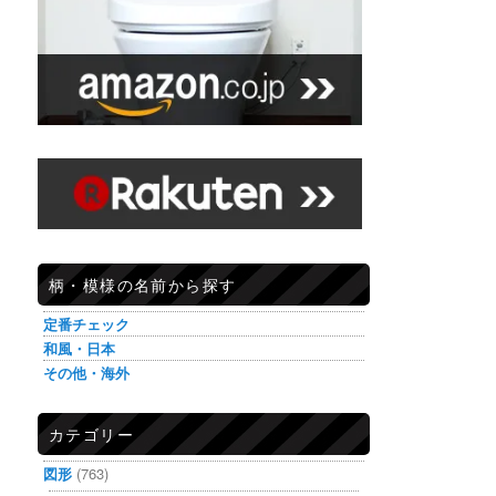
柄・模様の名前から探す
定番チェック
和風・日本
その他・海外
カテゴリー
図形
(763)