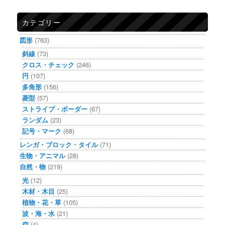
カテゴリー
図形
(763)
斜線
(73)
クロス・チェック
(246)
円
(107)
多角形
(156)
菱型
(57)
ストライプ・ボーダー
(67)
ランダム
(23)
記号・マーク
(68)
レンガ・ブロック・タイル
(71)
生物・アニマル
(28)
自然・物
(219)
光
(12)
木材・木目
(25)
植物・花・草
(105)
波・海・水
(21)
空
(4)