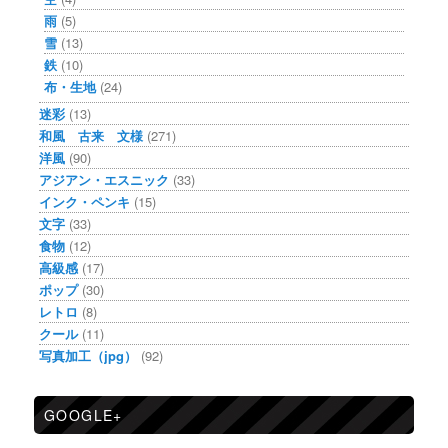
雨
(5)
雪
(13)
鉄
(10)
布・生地
(24)
迷彩
(13)
和風 古来 文様
(271)
洋風
(90)
アジアン・エスニック
(33)
インク・ペンキ
(15)
文字
(33)
食物
(12)
高級感
(17)
ポップ
(30)
レトロ
(8)
クール
(11)
写真加工（jpg）
(92)
GOOGLE+