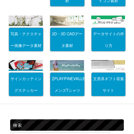
材
イコン素材
写真・テクスチャ
2D・3D CADデー
データサイトの作
ー画像データ素材
タ素材
り方
サインカッティン
文房具ギフト収集
【PLAYPINEVALLEY】
グステッカー
サイト
メンズTシャツ
検索