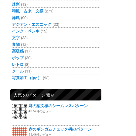
迷彩
(13)
和風 古来 文様
(271)
洋風
(90)
アジアン・エスニック
(33)
インク・ペンキ
(15)
文字
(33)
食物
(12)
高級感
(17)
ポップ
(30)
レトロ
(8)
クール
(11)
写真加工（jpg）
(92)
人気のパターン素材
麻の葉文様のシームレスパターン
45.5k件のビュー
赤のギンガムチェック柄のパターン
41.4k件のビュー