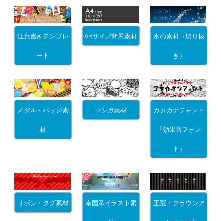
注意書きテンプレ
A4サイズ背景素材
水の素材（切り抜
ート
き）
メダル・バッジ素
マンガ素材
カタカナフォント
材
『効果音フォン
ト』
リボン・タグ素材
南国系イラスト素
王冠・クラウンア