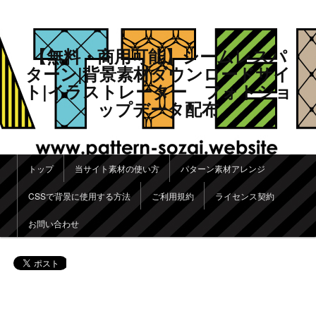
【無料・商用可能】シームレスパ
ターン|背景素材ダウンロードサイ
ト|イラストレーター フォトショ
ップデータ配布
メインメニュー
トップ
当サイト素材の使い方
パターン素材アレンジ
メインコンテンツへ移動
サブコンテンツへ移動
CSSで背景に使用する方法
ご利用規約
ライセンス契約
お問い合わせ