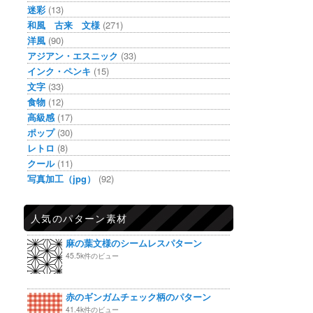
迷彩
(13)
和風 古来 文様
(271)
洋風
(90)
アジアン・エスニック
(33)
インク・ペンキ
(15)
文字
(33)
食物
(12)
高級感
(17)
ポップ
(30)
レトロ
(8)
クール
(11)
写真加工（jpg）
(92)
人気のパターン素材
麻の葉文様のシームレスパターン
45.5k件のビュー
赤のギンガムチェック柄のパターン
41.4k件のビュー