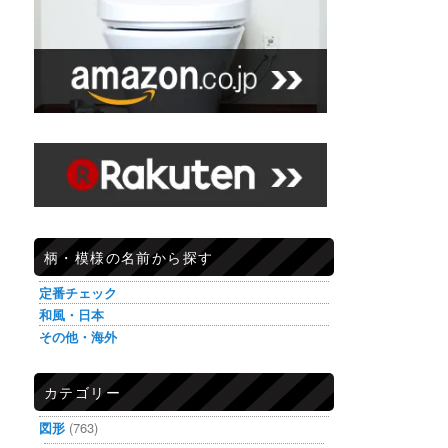
柄・模様の名前から探す
定番チェック
和風・日本
その他・海外
カテゴリー
図形
(763)