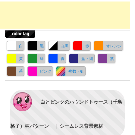
白
黒
白黒
赤
オレンジ
黄
緑
青
藍・紺
紫
茶
ピンク
複数・虹
白とピンクのハウンドトゥース（千鳥
格子）柄パターン ｜ シームレス背景素材