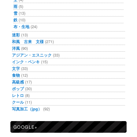
雨
(5)
雪
(13)
鉄
(10)
布・生地
(24)
迷彩
(13)
和風 古来 文様
(271)
洋風
(90)
アジアン・エスニック
(33)
インク・ペンキ
(15)
文字
(33)
食物
(12)
高級感
(17)
ポップ
(30)
レトロ
(8)
クール
(11)
写真加工（jpg）
(92)
GOOGLE+