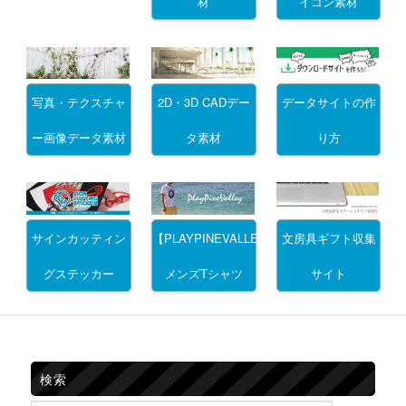
材
イコン素材
写真・テクスチャ
2D・3D CADデー
データサイトの作
ー画像データ素材
タ素材
り方
サインカッティン
文房具ギフト収集
【PLAYPINEVALLEY】
グステッカー
サイト
メンズTシャツ
検索