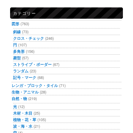
カテゴリー
図形
(763)
斜線
(73)
クロス・チェック
(246)
円
(107)
多角形
(156)
菱型
(57)
ストライプ・ボーダー
(67)
ランダム
(23)
記号・マーク
(68)
レンガ・ブロック・タイル
(71)
生物・アニマル
(28)
自然・物
(219)
光
(12)
木材・木目
(25)
植物・花・草
(105)
波・海・水
(21)
空
(4)