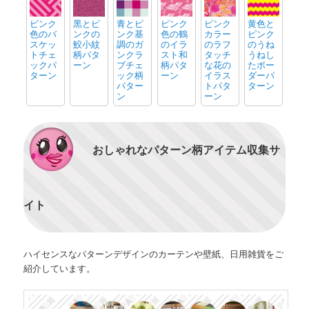
ピンク
黒とピ
青とピ
ピンク
ピンク
黄色と
色のバ
ンクの
ンク基
色の鶴
カラー
ピンク
スケッ
鮫小紋
調のガ
のイラ
のラフ
のうね
トチェ
柄パタ
ンクラ
スト和
タッチ
うねし
ックパ
ーン
ブチェ
柄パタ
な花の
たボー
ターン
ック柄
ーン
イラス
ダーパ
パター
トパタ
ターン
ン
ーン
おしゃれなパターン柄アイテム収集サ
イト
ハイセンスなパターンデザインのカーテンや壁紙、日用雑貨をご
紹介しています。