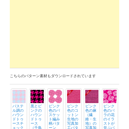
こちらのパターン素材もダウンロードされています
パステ
黒とピ
ピンク
ピンク
ピンク
ピンク
ル調の
ンクの
色のバ
色のコ
色の麻
色のバ
ハウン
ハウン
スケッ
ットン
（繊
ラの花
ドトゥ
ドトゥ
ト編み
生地の
維・生
のイラ
ースチ
ース
柄パタ
写真加
地）の
ストが
ェック
（千鳥
ーン
工パタ
写真加
並ぶパ