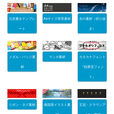
注意書きテンプレ
A4サイズ背景素材
水の素材（切り抜
ート
き）
メダル・バッジ素
マンガ素材
カタカナフォント
材
『効果音フォン
ト』
リボン・タグ素材
南国系イラスト素
王冠・クラウンア