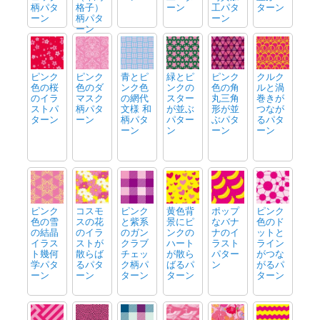
柄パタ
格子）
ーン
工パタ
ターン
ーン
柄パタ
ーン
ーン
ピンク
ピンク
青とピ
緑とピ
ピンク
クルク
色の桜
色のダ
ンク色
ンクの
色の角
ルと渦
のイラ
マスク
の網代
スター
丸三角
巻きが
ストパ
柄パタ
文様 和
が並ぶ
形が並
つなが
ターン
ーン
柄パタ
パター
ぶパタ
るパタ
ーン
ン
ーン
ーン
ピンク
コスモ
ピンク
黄色背
ポップ
ピンク
色の雪
スの花
と紫系
景にピ
なバナ
色のド
の結晶
のイラ
のガン
ンクの
ナのイ
ットと
イラス
ストが
クラブ
ハート
ラスト
ライン
ト幾何
散らば
チェッ
が散ら
パター
がつな
学パタ
るパタ
ク柄パ
ばるパ
ン
がるパ
ーン
ーン
ターン
ターン
ターン