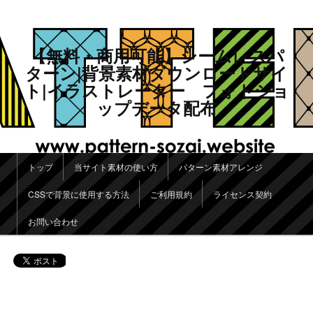
【無料・商用可能】シームレスパ
ターン|背景素材ダウンロードサイ
ト|イラストレーター フォトショ
ップデータ配布
メインメニュー
トップ
当サイト素材の使い方
パターン素材アレンジ
メインコンテンツへ移動
サブコンテンツへ移動
CSSで背景に使用する方法
ご利用規約
ライセンス契約
お問い合わせ