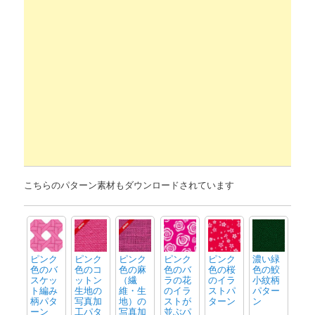
こちらのパターン素材もダウンロードされています
ピンク
ピンク
ピンク
ピンク
ピンク
濃い緑
色のバ
色のコ
色の麻
色のバ
色の桜
色の鮫
スケッ
ットン
（繊
ラの花
のイラ
小紋柄
ト編み
生地の
維・生
のイラ
ストパ
パター
柄パタ
写真加
地）の
ストが
ターン
ン
ーン
工パタ
写真加
並ぶパ