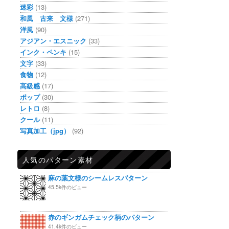
迷彩
(13)
和風 古来 文様
(271)
洋風
(90)
アジアン・エスニック
(33)
インク・ペンキ
(15)
文字
(33)
食物
(12)
高級感
(17)
ポップ
(30)
レトロ
(8)
クール
(11)
写真加工（jpg）
(92)
人気のパターン素材
麻の葉文様のシームレスパターン
45.5k件のビュー
赤のギンガムチェック柄のパターン
41.4k件のビュー