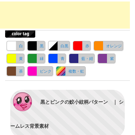
白
黒
白黒
赤
オレンジ
黄
緑
青
藍・紺
紫
茶
ピンク
複数・虹
黒とピンクの鮫小紋柄パターン ｜ シ
ームレス背景素材