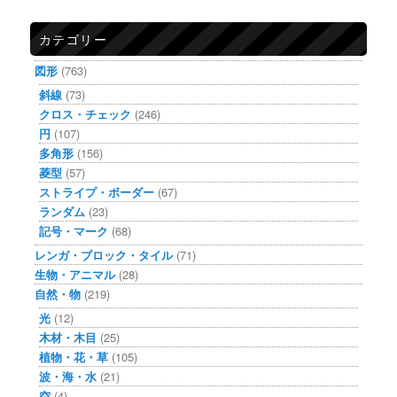
カテゴリー
図形
(763)
斜線
(73)
クロス・チェック
(246)
円
(107)
多角形
(156)
菱型
(57)
ストライプ・ボーダー
(67)
ランダム
(23)
記号・マーク
(68)
レンガ・ブロック・タイル
(71)
生物・アニマル
(28)
自然・物
(219)
光
(12)
木材・木目
(25)
植物・花・草
(105)
波・海・水
(21)
空
(4)