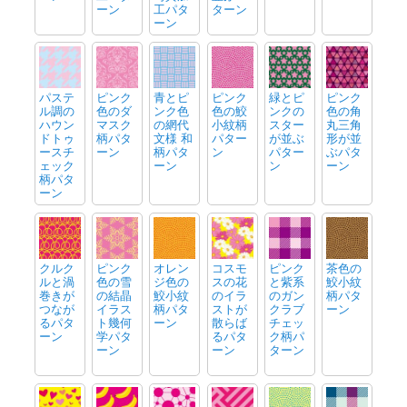
ーン
工パタ
ターン
ーン
パステ
ピンク
青とピ
ピンク
緑とピ
ピンク
ル調の
色のダ
ンク色
色の鮫
ンクの
色の角
ハウン
マスク
の網代
小紋柄
スター
丸三角
ドトゥ
柄パタ
文様 和
パター
が並ぶ
形が並
ースチ
ーン
柄パタ
ン
パター
ぶパタ
ェック
ーン
ン
ーン
柄パタ
ーン
クルク
ピンク
オレン
コスモ
ピンク
茶色の
ルと渦
色の雪
ジ色の
スの花
と紫系
鮫小紋
巻きが
の結晶
鮫小紋
のイラ
のガン
柄パタ
つなが
イラス
柄パタ
ストが
クラブ
ーン
るパタ
ト幾何
ーン
散らば
チェッ
ーン
学パタ
るパタ
ク柄パ
ーン
ーン
ターン