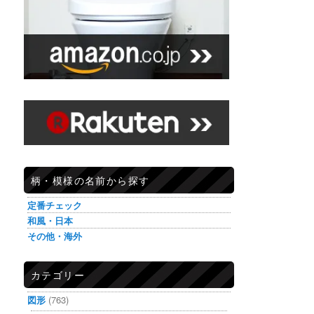
柄・模様の名前から探す
定番チェック
和風・日本
その他・海外
カテゴリー
図形
(763)