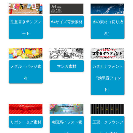
注意書きテンプレ
A4サイズ背景素材
水の素材（切り抜
ート
き）
メダル・バッジ素
マンガ素材
カタカナフォント
材
『効果音フォン
ト』
リボン・タグ素材
南国系イラスト素
王冠・クラウンア