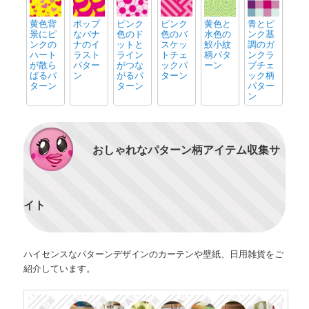
黄色背
ポップ
ピンク
ピンク
黄色と
青とピ
景にピ
なバナ
色のド
色のバ
水色の
ンク基
ンクの
ナのイ
ットと
スケッ
鮫小紋
調のガ
ハート
ラスト
ライン
トチェ
柄パタ
ンクラ
が散ら
パター
がつな
ックパ
ーン
ブチェ
ばるパ
ン
がるパ
ターン
ック柄
ターン
ターン
パター
ン
おしゃれなパターン柄アイテム収集サ
イト
ハイセンスなパターンデザインのカーテンや壁紙、日用雑貨をご
紹介しています。