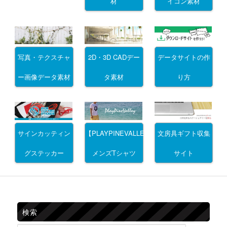
材
イコン素材
写真・テクスチャ
2D・3D CADデー
データサイトの作
ー画像データ素材
タ素材
り方
サインカッティン
文房具ギフト収集
【PLAYPINEVALLEY】
グステッカー
サイト
メンズTシャツ
検索