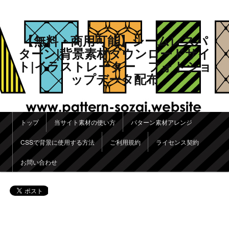
【無料・商用可能】シームレスパ
ターン|背景素材ダウンロードサイ
ト|イラストレーター フォトショ
ップデータ配布
メインメニュー
トップ
当サイト素材の使い方
パターン素材アレンジ
メインコンテンツへ移動
サブコンテンツへ移動
CSSで背景に使用する方法
ご利用規約
ライセンス契約
お問い合わせ