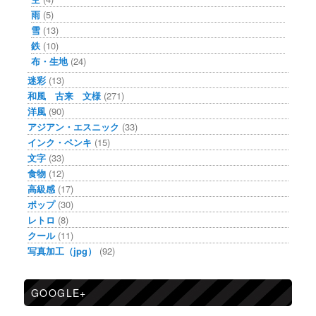
雨
(5)
雪
(13)
鉄
(10)
布・生地
(24)
迷彩
(13)
和風 古来 文様
(271)
洋風
(90)
アジアン・エスニック
(33)
インク・ペンキ
(15)
文字
(33)
食物
(12)
高級感
(17)
ポップ
(30)
レトロ
(8)
クール
(11)
写真加工（jpg）
(92)
GOOGLE+