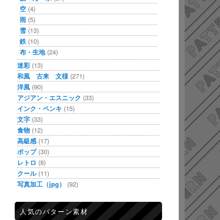
空
(4)
雨
(5)
雪
(13)
鉄
(10)
布・生地
(24)
迷彩
(13)
和風 古来 文様
(271)
洋風
(90)
アジアン・エスニック
(33)
インク・ペンキ
(15)
文字
(33)
食物
(12)
高級感
(17)
ポップ
(30)
レトロ
(8)
クール
(11)
写真加工（jpg）
(92)
人気のパターン素材