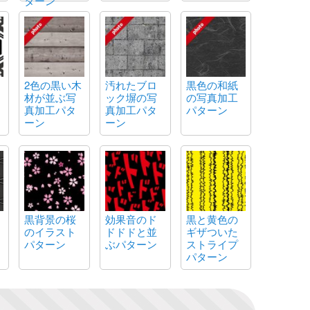
ターン
2色の黒い木
汚れたブロ
黒色の和紙
材が並ぶ写
ック塀の写
の写真加工
真加工パタ
真加工パタ
パターン
ーン
ーン
黒背景の桜
効果音のド
黒と黄色の
のイラスト
ドドドと並
ギザついた
パターン
ぶパターン
ストライプ
パターン