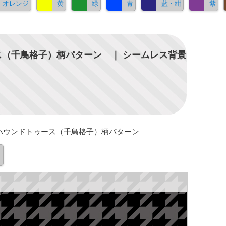
オレンジ
黄
緑
青
藍・紺
紫
（千鳥格子）柄パターン ｜ シームレス背景
ハウンドトゥース（千鳥格子）柄パターン