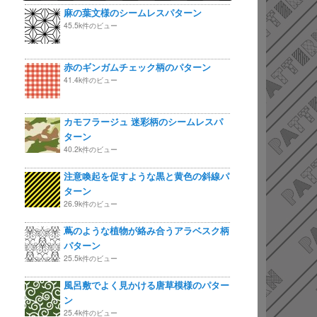
麻の葉文様のシームレスパターン
45.5k件のビュー
赤のギンガムチェック柄のパターン
41.4k件のビュー
カモフラージュ 迷彩柄のシームレスパ
ターン
40.2k件のビュー
注意喚起を促すような黒と黄色の斜線パ
ターン
26.9k件のビュー
蔦のような植物が絡み合うアラベスク柄
パターン
25.5k件のビュー
風呂敷でよく見かける唐草模様のパター
ン
25.4k件のビュー