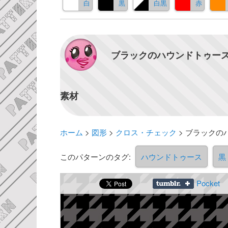
白
黒
白黒
赤
ブラックのハウンドトゥース
素材
ホーム
>
図形
>
クロス・チェック
>
ブラックの
このパターンのタグ:
ハウンドトゥース
黒
Pocket