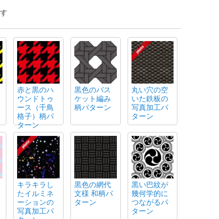
す
赤と黒のハ
黒色のバス
丸い穴の空
ウンドトゥ
ケット編み
いた鉄板の
ース（千鳥
柄パターン
写真加工パ
格子）柄パ
ターン
ターン
キラキラし
黒色の網代
黒い巴紋が
たイルミネ
文様 和柄パ
幾何学的に
ーションの
ターン
つながるパ
写真加工パ
ターン