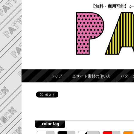
【無料・商用可能】シ
メインメニュー
トップ
当サイト素材の使い方
パター
メインコンテンツへ移動
サブコンテンツへ移動