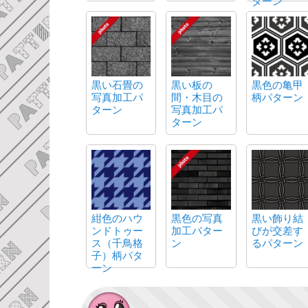
ターン
黒い石畳の
黒い板の
黒色の亀甲
写真加工パ
間・木目の
柄パターン
ターン
写真加工パ
ターン
紺色のハウ
黒色の写真
黒い飾り結
ンドトゥー
加工パター
びが交差す
ス（千鳥格
ン
るパターン
子）柄パタ
ーン