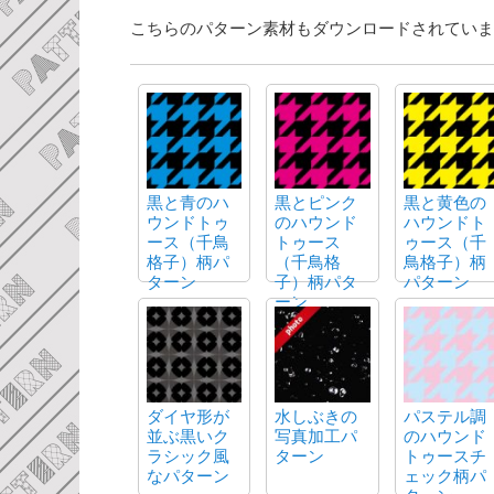
こちらのパターン素材もダウンロードされていま
黒と青のハ
黒とピンク
黒と黄色の
ウンドトゥ
のハウンド
ハウンドト
ース（千鳥
トゥース
ゥース（千
格子）柄パ
（千鳥格
鳥格子）柄
ターン
子）柄パタ
パターン
ーン
ダイヤ形が
水しぶきの
パステル調
並ぶ黒いク
写真加工パ
のハウンド
ラシック風
ターン
トゥースチ
なパターン
ェック柄パ