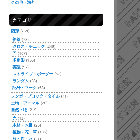
その他・海外
カテゴリー
図形
(763)
斜線
(73)
クロス・チェック
(246)
円
(107)
多角形
(156)
菱型
(57)
ストライプ・ボーダー
(67)
ランダム
(23)
記号・マーク
(68)
レンガ・ブロック・タイル
(71)
生物・アニマル
(28)
自然・物
(219)
光
(12)
木材・木目
(25)
植物・花・草
(105)
波・海・水
(21)