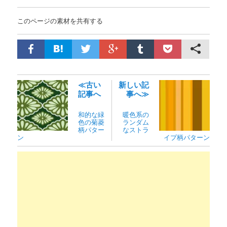
このページの素材を共有する
≪古い
新しい記
記事へ
事へ≫
和的な緑
暖色系の
色の菊菱
ランダム
柄パター
なストラ
ン
イプ柄パターン