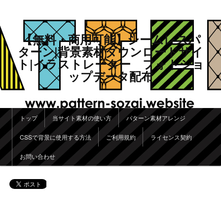
【無料・商用可能】シームレスパ
ターン|背景素材ダウンロードサイ
ト|イラストレーター フォトショ
ップデータ配布
メインメニュー
トップ
当サイト素材の使い方
パターン素材アレンジ
メインコンテンツへ移動
サブコンテンツへ移動
CSSで背景に使用する方法
ご利用規約
ライセンス契約
お問い合わせ