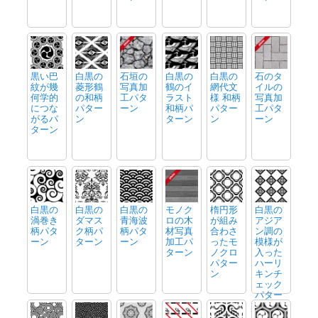
黒い巴
白黒の
石垣の
白黒の
白黒の
石のタ
紋が幾
菱形鶴
写真加
鶴のイ
網代文
イルの
何学的
の和柄
工パタ
ラスト
様 和柄
写真加
につな
パター
ーン
和柄パ
パター
工パタ
がるパ
ン
ターン
ン
ーン
ターン
白黒の
白黒の
白黒の
モノク
楕円形
白黒の
渦巻き
ダマス
青海波
ロの木
が組み
アジア
柄パタ
ク柄パ
柄パタ
材写真
合わさ
ン調の
ーン
ターン
ーン
加工パ
ったモ
模様が
ターン
ノクロ
入った
パター
ハーリ
ン
キンチ
ェック
パター
ン