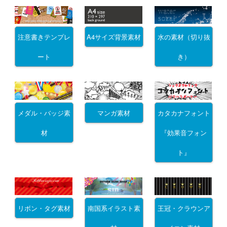
注意書きテンプレ
A4サイズ背景素材
水の素材（切り抜
ート
き）
メダル・バッジ素
マンガ素材
カタカナフォント
材
『効果音フォン
ト』
リボン・タグ素材
南国系イラスト素
王冠・クラウンア