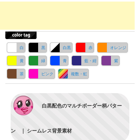
白
黒
白黒
赤
オレンジ
黄
緑
青
藍・紺
紫
茶
ピンク
複数・虹
白黒配色のマルチボーダー柄パター
ン ｜ シームレス背景素材