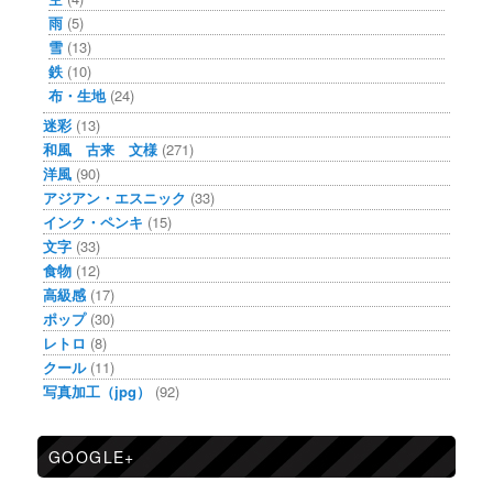
雨
(5)
雪
(13)
鉄
(10)
布・生地
(24)
迷彩
(13)
和風 古来 文様
(271)
洋風
(90)
アジアン・エスニック
(33)
インク・ペンキ
(15)
文字
(33)
食物
(12)
高級感
(17)
ポップ
(30)
レトロ
(8)
クール
(11)
写真加工（jpg）
(92)
GOOGLE+