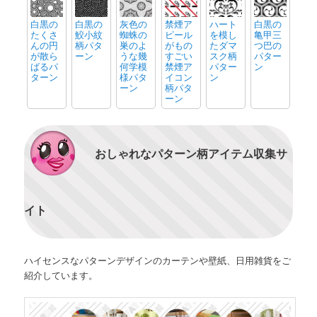
白黒の
白黒の
灰色の
禁煙ア
ハート
白黒の
たくさ
鮫小紋
蜘蛛の
ピール
を模し
亀甲三
んの円
柄パタ
巣のよ
がもの
たダマ
つ巴の
が散ら
ーン
うな幾
すごい
スク柄
パター
ばるパ
何学模
禁煙ア
パター
ン
ターン
様パタ
イコン
ン
ーン
柄パタ
ーン
おしゃれなパターン柄アイテム収集サ
イト
ハイセンスなパターンデザインのカーテンや壁紙、日用雑貨をご
紹介しています。