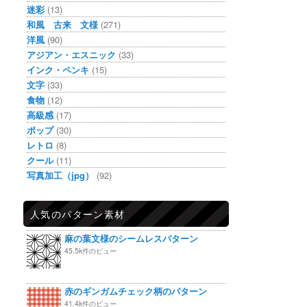
迷彩
(13)
和風 古来 文様
(271)
洋風
(90)
アジアン・エスニック
(33)
インク・ペンキ
(15)
文字
(33)
食物
(12)
高級感
(17)
ポップ
(30)
レトロ
(8)
クール
(11)
写真加工（jpg）
(92)
人気のパターン素材
麻の葉文様のシームレスパターン
45.5k件のビュー
赤のギンガムチェック柄のパターン
41.4k件のビュー