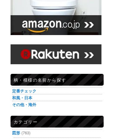
柄・模様の名前から探す
定番チェック
和風・日本
その他・海外
カテゴリー
図形
(763)