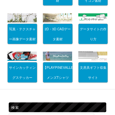
材
イコン素材
写真・テクスチャ
2D・3D CADデー
データサイトの作
ー画像データ素材
タ素材
り方
サインカッティン
文房具ギフト収集
【PLAYPINEVALLEY】
グステッカー
サイト
メンズTシャツ
検索