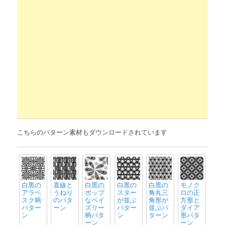
こちらのパターン素材もダウンロードされています
白黒の
直線と
白黒の
白黒の
白黒の
モノク
アラベ
うねり
ポップ
スター
角丸三
ロの正
スク柄
のパタ
なペイ
が並ぶ
角形が
方形と
パター
ーン
ズリー
パター
並ぶパ
ダイア
ン
柄パタ
ン
ターン
形パタ
ーン
ーン