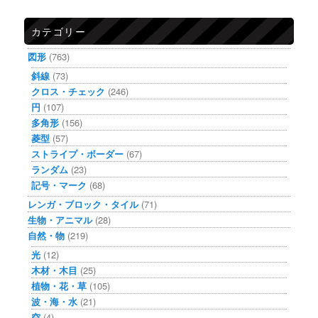
カテゴリー
図形
(763)
斜線
(73)
クロス・チェック
(246)
円
(107)
多角形
(156)
菱型
(57)
ストライプ・ボーダー
(67)
ランダム
(23)
記号・マーク
(68)
レンガ・ブロック・タイル
(71)
生物・アニマル
(28)
自然・物
(219)
光
(12)
木材・木目
(25)
植物・花・草
(105)
波・海・水
(21)
空
(4)