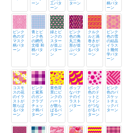
ーン
工パタ
ターン
柄パタ
ーン
ーン
ピンク
青とピ
緑とピ
ピンク
クルク
ピンク
色のダ
ンク色
ンクの
色の角
ルと渦
色の雪
マスク
の網代
スター
丸三角
巻きが
の結晶
柄パタ
文様 和
が並ぶ
形が並
つなが
イラス
ーン
柄パタ
パター
ぶパタ
るパタ
ト幾何
ーン
ン
ーン
ーン
学パタ
ーン
コスモ
ピンク
黄色背
ポップ
ピンク
ピンク
スの花
と紫系
景にピ
なバナ
色のド
色のバ
のイラ
のガン
ンクの
ナのイ
ットと
スケッ
ストが
クラブ
ハート
ラスト
ライン
トチェ
散らば
チェッ
が散ら
パター
がつな
ックパ
るパタ
ク柄パ
ばるパ
ン
がるパ
ターン
ーン
ターン
ターン
ターン