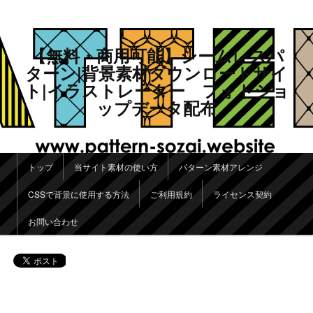
【無料・商用可能】シームレスパ
ターン|背景素材ダウンロードサイ
ト|イラストレーター フォトショ
ップデータ配布
メインメニュー
トップ
当サイト素材の使い方
パターン素材アレンジ
メインコンテンツへ移動
サブコンテンツへ移動
CSSで背景に使用する方法
ご利用規約
ライセンス契約
お問い合わせ