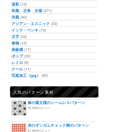
迷彩
(13)
和風 古来 文様
(271)
洋風
(90)
アジアン・エスニック
(33)
インク・ペンキ
(15)
文字
(33)
食物
(12)
高級感
(17)
ポップ
(30)
レトロ
(8)
クール
(11)
写真加工（jpg）
(92)
人気のパターン素材
麻の葉文様のシームレスパターン
45.5k件のビュー
赤のギンガムチェック柄のパターン
41.4k件のビュー