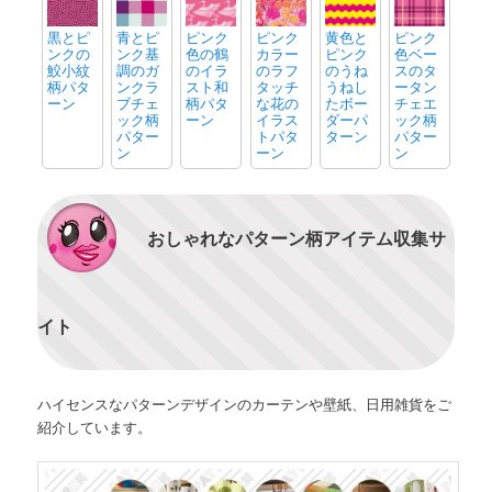
黒とピ
青とピ
ピンク
ピンク
黄色と
ピンク
ンクの
ンク基
色の鶴
カラー
ピンク
色ベー
鮫小紋
調のガ
のイラ
のラフ
のうね
スのタ
柄パタ
ンクラ
スト和
タッチ
うねし
ータン
ーン
ブチェ
柄パタ
な花の
たボー
チェエ
ック柄
ーン
イラス
ダーパ
ック柄
パター
トパタ
ターン
パター
ン
ーン
ン
おしゃれなパターン柄アイテム収集サ
イト
ハイセンスなパターンデザインのカーテンや壁紙、日用雑貨をご
紹介しています。