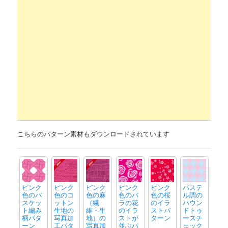
こちらのパターン素材もダウンロードされています
ピンク
ピンク
ピンク
ピンク
ピンク
パステ
色のバ
色のコ
色の麻
色のバ
色の桜
ル調の
スケッ
ットン
（繊
ラの花
のイラ
ハウン
ト編み
生地の
維・生
のイラ
ストパ
ドトゥ
柄パタ
写真加
地）の
ストが
ターン
ースチ
ーン
工パタ
写真加
並ぶパ
ェック