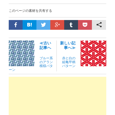
このページの素材を共有する
≪古い
新しい記
記事へ
事へ≫
ブルー系
赤と白の
のアラン
組亀甲柄
模様パタ
パターン
ーン