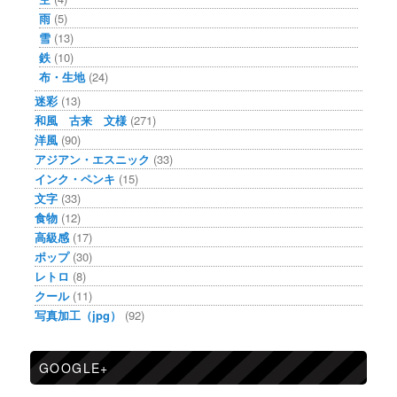
雨
(5)
雪
(13)
鉄
(10)
布・生地
(24)
迷彩
(13)
和風 古来 文様
(271)
洋風
(90)
アジアン・エスニック
(33)
インク・ペンキ
(15)
文字
(33)
食物
(12)
高級感
(17)
ポップ
(30)
レトロ
(8)
クール
(11)
写真加工（jpg）
(92)
GOOGLE+