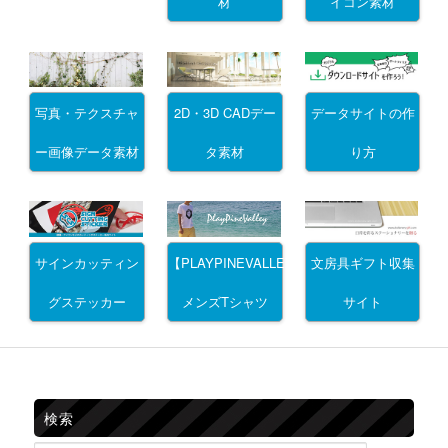
材
イコン素材
写真・テクスチャ
2D・3D CADデー
データサイトの作
ー画像データ素材
タ素材
り方
サインカッティン
文房具ギフト収集
【PLAYPINEVALLEY】
グステッカー
サイト
メンズTシャツ
検索