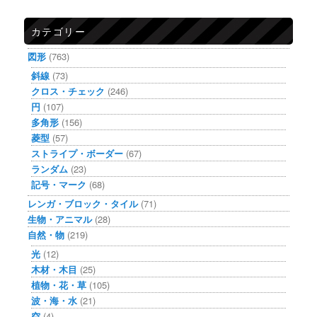
カテゴリー
図形
(763)
斜線
(73)
クロス・チェック
(246)
円
(107)
多角形
(156)
菱型
(57)
ストライプ・ボーダー
(67)
ランダム
(23)
記号・マーク
(68)
レンガ・ブロック・タイル
(71)
生物・アニマル
(28)
自然・物
(219)
光
(12)
木材・木目
(25)
植物・花・草
(105)
波・海・水
(21)
空
(4)