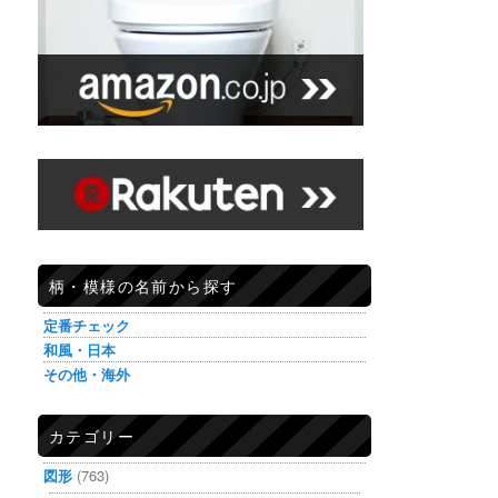
柄・模様の名前から探す
定番チェック
和風・日本
その他・海外
カテゴリー
図形
(763)