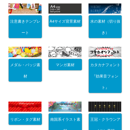
注意書きテンプレ
A4サイズ背景素材
水の素材（切り抜
ート
き）
メダル・バッジ素
マンガ素材
カタカナフォント
材
『効果音フォン
ト』
リボン・タグ素材
南国系イラスト素
王冠・クラウンア