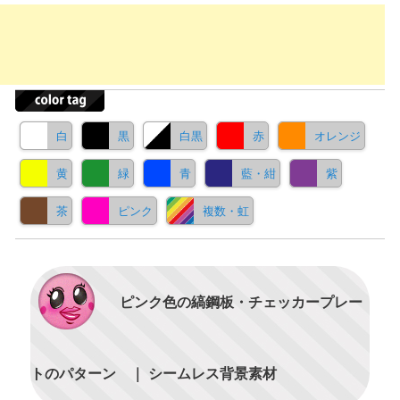
白
黒
白黒
赤
オレンジ
黄
緑
青
藍・紺
紫
茶
ピンク
複数・虹
ピンク色の縞鋼板・チェッカープレー
トのパターン ｜ シームレス背景素材