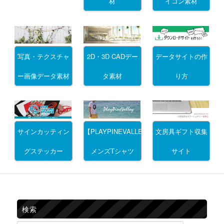
材
イコン素材
写真・テクスチャ
2D・3D CADデー
データサイトの作
ー画像データ素材
タ素材
り方
サインカッティン
文房具ギフト収集
【PLAYPINEVALLEY】
グステッカー
サイト
メンズTシャツ
検索