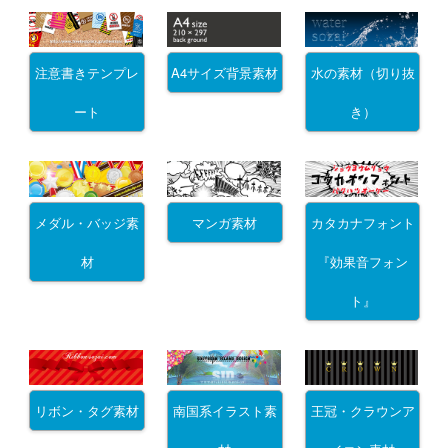
注意書きテンプレ
A4サイズ背景素材
水の素材（切り抜
ート
き）
メダル・バッジ素
マンガ素材
カタカナフォント
材
『効果音フォン
ト』
リボン・タグ素材
南国系イラスト素
王冠・クラウンア