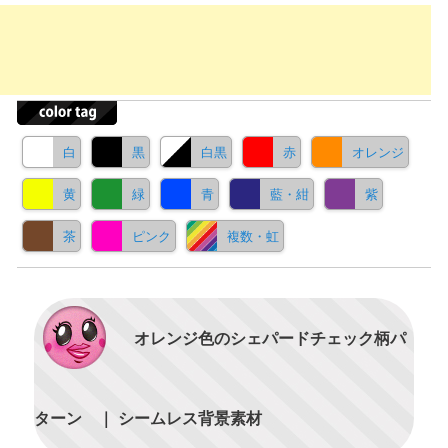
白
黒
白黒
赤
オレンジ
黄
緑
青
藍・紺
紫
茶
ピンク
複数・虹
オレンジ色のシェパードチェック柄パ
ターン ｜ シームレス背景素材