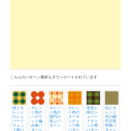
こちらのパターン素材もダウンロードされています
緑とオ
オレン
オレン
オレン
茶色と
紺とオ
レンジ
ジ色の
ジ色の
ジ色の
緑のシ
レンジ
のシェ
バスケ
楕円が
タータ
ェパー
色の網
パード
ット編
並ぶパ
ンチェ
ドチェ
代文様
チェッ
み柄パ
ターン
ック柄
ック柄
和柄パ
ク柄パ
ターン
パター
パター
ターン