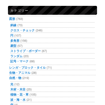
カテゴリー
図形
(763)
斜線
(73)
クロス・チェック
(246)
円
(107)
多角形
(156)
菱型
(57)
ストライプ・ボーダー
(67)
ランダム
(23)
記号・マーク
(68)
レンガ・ブロック・タイル
(71)
生物・アニマル
(28)
自然・物
(219)
光
(12)
木材・木目
(25)
植物・花・草
(105)
波・海・水
(21)
空
(4)