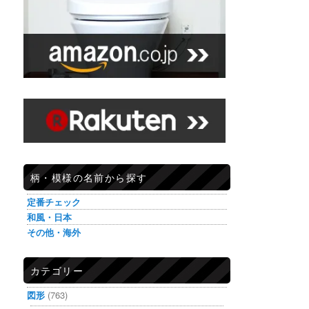
柄・模様の名前から探す
定番チェック
和風・日本
その他・海外
カテゴリー
図形
(763)