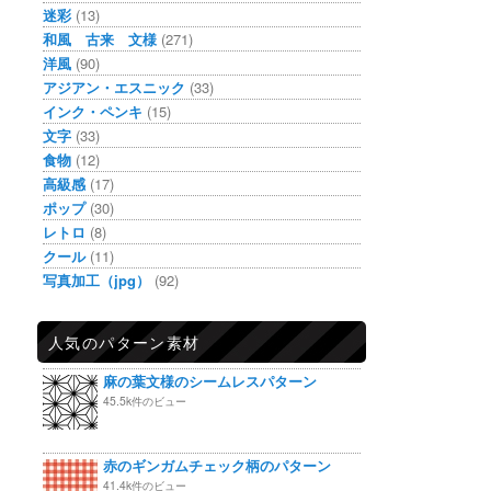
迷彩
(13)
和風 古来 文様
(271)
洋風
(90)
アジアン・エスニック
(33)
インク・ペンキ
(15)
文字
(33)
食物
(12)
高級感
(17)
ポップ
(30)
レトロ
(8)
クール
(11)
写真加工（jpg）
(92)
人気のパターン素材
麻の葉文様のシームレスパターン
45.5k件のビュー
赤のギンガムチェック柄のパターン
41.4k件のビュー