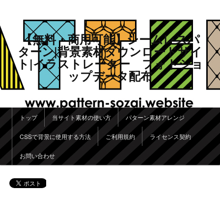
【無料・商用可能】シームレスパ
ターン|背景素材ダウンロードサイ
ト|イラストレーター フォトショ
ップデータ配布
メインメニュー
トップ
当サイト素材の使い方
パターン素材アレンジ
メインコンテンツへ移動
サブコンテンツへ移動
CSSで背景に使用する方法
ご利用規約
ライセンス契約
お問い合わせ