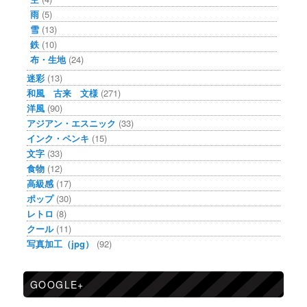
雨
(5)
雪
(13)
鉄
(10)
布・生地
(24)
迷彩
(13)
和風 古来 文様
(271)
洋風
(90)
アジアン・エスニック
(33)
インク・ペンキ
(15)
文字
(33)
食物
(12)
高級感
(17)
ポップ
(30)
レトロ
(8)
クール
(11)
写真加工（jpg）
(92)
GOOGLE+