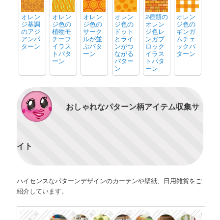
オレン
オレン
オレン
オレン
2種類の
オレン
ジ基調
ジ色の
ジ色の
ジ色の
オレン
ジ色の
のアジ
植物モ
サーク
ドット
ジ色レ
ギンガ
アンパ
チーフ
ルが並
とライ
ンガブ
ムチェ
ターン
イラス
ぶパタ
ンがつ
ロック
ックパ
トパタ
ーン
ながる
イラス
ターン
ーン
パター
トパタ
ン
ーン
おしゃれなパターン柄アイテム収集サ
イト
ハイセンスなパターンデザインのカーテンや壁紙、日用雑貨をご
紹介しています。