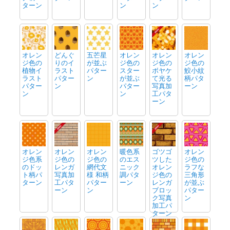
ターン
ン
ン
オレン
どんぐ
五芒星
オレン
オレン
オレン
ジ色の
りのイ
が並ぶ
ジ色の
ジ色の
ジ色の
植物イ
ラスト
パター
スター
ボヤケ
鮫小紋
ラスト
パター
ン
が並ぶ
て光る
柄パタ
パター
ン
パター
写真加
ーン
ン
ン
工パタ
ーン
オレン
オレン
オレン
暖色系
ゴツゴ
オレン
ジ色系
ジ色の
ジ色の
のエス
ツした
ジ色の
のドッ
レンガ
網代文
ニック
オレン
ラフな
ト柄パ
写真加
様 和柄
調パタ
ジ色の
三角形
ターン
工パタ
パター
ーン
レンガ
が並ぶ
ーン
ン
ブロッ
パター
ク写真
ン
加工パ
ターン