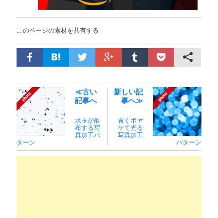
このページの素材を共有する
≪古い
新しい記
記事へ
事へ≫
水玉が散
青くボヤ
布する写
ケて光る
真加工パ
写真加工
ターン
パターン