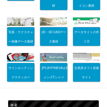
材
イコン素材
写真・テクスチャ
2D・3D CADデー
データサイトの作
ー画像データ素材
タ素材
り方
サインカッティン
文房具ギフト収集
【PLAYPINEVALLEY】
グステッカー
サイト
メンズTシャツ
検索