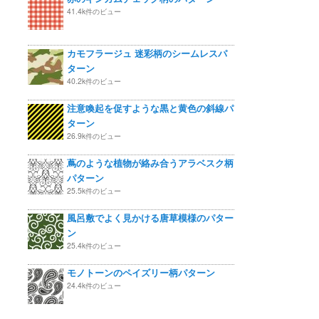
41.4k件のビュー
カモフラージュ 迷彩柄のシームレスパ
ターン
40.2k件のビュー
注意喚起を促すような黒と黄色の斜線パ
ターン
26.9k件のビュー
蔦のような植物が絡み合うアラベスク柄
パターン
25.5k件のビュー
風呂敷でよく見かける唐草模様のパター
ン
25.4k件のビュー
モノトーンのペイズリー柄パターン
24.4k件のビュー