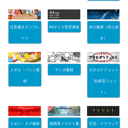
注意書きテンプレ
A4サイズ背景素材
水の素材（切り抜
ート
き）
メダル・バッジ素
マンガ素材
カタカナフォント
材
『効果音フォン
ト』
リボン・タグ素材
南国系イラスト素
王冠・クラウンア