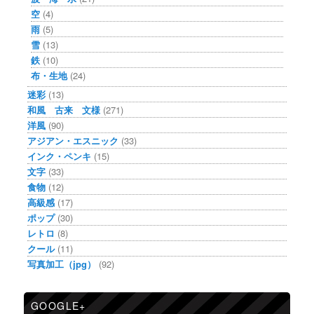
空
(4)
雨
(5)
雪
(13)
鉄
(10)
布・生地
(24)
迷彩
(13)
和風 古来 文様
(271)
洋風
(90)
アジアン・エスニック
(33)
インク・ペンキ
(15)
文字
(33)
食物
(12)
高級感
(17)
ポップ
(30)
レトロ
(8)
クール
(11)
写真加工（jpg）
(92)
GOOGLE+