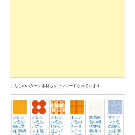
こちらのパターン素材もダウンロードされています
オレン
オレン
オレン
オレン
白系統
青とピ
ジ色の
ジ色の
ジ色の
ジ色の
色の網
ンク色
網代文
バスケ
楕円が
タータ
代文様
の網代
様 和柄
ット編
並ぶパ
ンチェ
和柄パ
文様 和