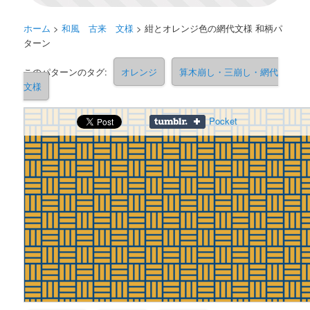
ホーム
>
和風 古来 文様
>
紺とオレンジ色の網代文様 和柄パ
ターン
このパターンのタグ:
オレンジ
算木崩し・三崩し・網代
文様
Pocket