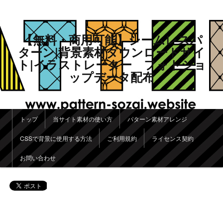
【無料・商用可能】シームレスパ
ターン|背景素材ダウンロードサイ
ト|イラストレーター フォトショ
ップデータ配布
メインメニュー
トップ
当サイト素材の使い方
パターン素材アレンジ
メインコンテンツへ移動
サブコンテンツへ移動
CSSで背景に使用する方法
ご利用規約
ライセンス契約
お問い合わせ