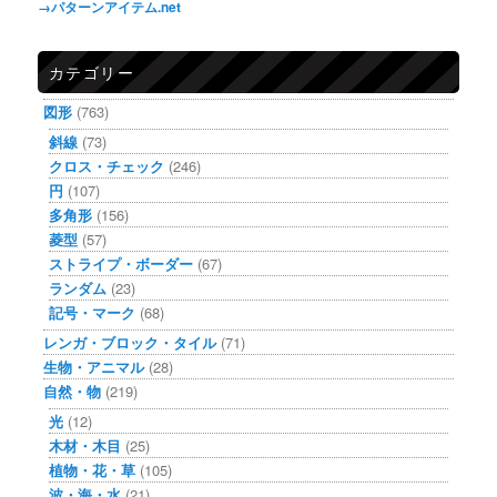
→パターンアイテム.net
カテゴリー
図形
(763)
斜線
(73)
クロス・チェック
(246)
円
(107)
多角形
(156)
菱型
(57)
ストライプ・ボーダー
(67)
ランダム
(23)
記号・マーク
(68)
レンガ・ブロック・タイル
(71)
生物・アニマル
(28)
自然・物
(219)
光
(12)
木材・木目
(25)
植物・花・草
(105)
波・海・水
(21)