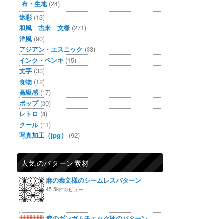
布・生地
(24)
迷彩
(13)
和風 古来 文様
(271)
洋風
(90)
アジアン・エスニック
(33)
インク・ペンキ
(15)
文字
(33)
食物
(12)
高級感
(17)
ポップ
(30)
レトロ
(8)
クール
(11)
写真加工（jpg）
(92)
人気のパターン素材
麻の葉文様のシームレスパターン
45.5k件のビュー
赤のギンガムチェック柄のパターン