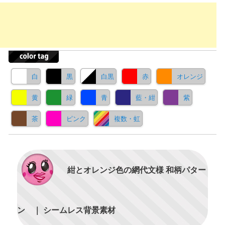
白
黒
白黒
赤
オレンジ
黄
緑
青
藍・紺
紫
茶
ピンク
複数・虹
紺とオレンジ色の網代文様 和柄パター
ン ｜ シームレス背景素材