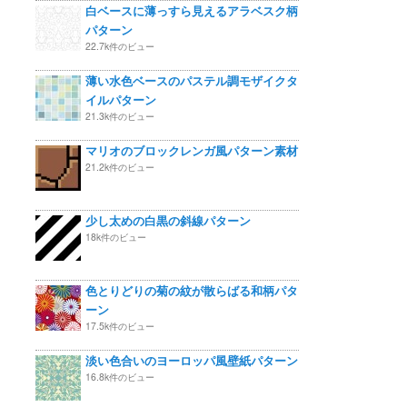
白ベースに薄っすら見えるアラベスク柄
パターン
22.7k件のビュー
薄い水色ベースのパステル調モザイクタ
イルパターン
21.3k件のビュー
マリオのブロックレンガ風パターン素材
21.2k件のビュー
少し太めの白黒の斜線パターン
18k件のビュー
色とりどりの菊の紋が散らばる和柄パタ
ーン
17.5k件のビュー
淡い色合いのヨーロッパ風壁紙パターン
16.8k件のビュー