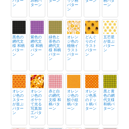
パター
み柄パ
ターン
ック柄
ターン
柄パタ
ン
ターン
パター
ーン
ン
黒色の
紫色の
緑色と
オレン
どんぐ
五芒星
網代文
網代文
茶色の
ジ色の
りのイ
が並ぶ
様 和柄
様 和柄
網代文
植物イ
ラスト
パター
パター
パター
様 和柄
ラスト
パター
ン
ン
ン
パター
パター
ン
ン
ン
オレン
オレン
赤と白
オレン
オレン
黒と黄
ジ色の
ジ色の
の網代
ジ色の
ジ色系
色の網
スター
ボヤケ
文様 和
鮫小紋
のドッ
代文様
が並ぶ
て光る
柄パタ
柄パタ
ト柄パ
和柄パ
パター
写真加
ーン
ーン
ターン
ターン
ン
工パタ
ーン