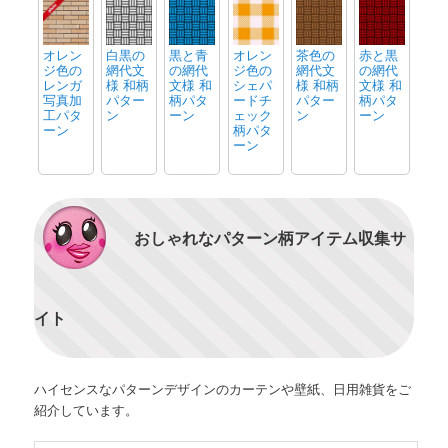
オレン
白黒の
黒と青
オレン
茶色の
赤と黒
ジ色の
網代文
の網代
ジ色の
網代文
の網代
レンガ
様 和柄
文様 和
シェパ
様 和柄
文様 和
写真加
パター
柄パタ
ードチ
パター
柄パタ
工パタ
ン
ーン
ェック
ン
ーン
ーン
柄パタ
ーン
おしゃれなパターン柄アイテム収集サ
イト
ハイセンスなパターンデザインのカーテンや壁紙、日用雑貨をご
紹介しています。