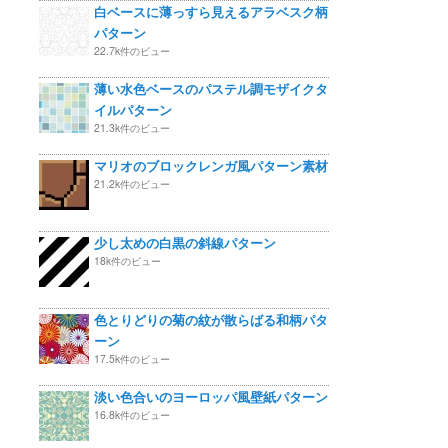
白ベースに薄っすら見えるアラベスク柄
パターン
22.7k件のビュー
薄い水色ベースのパステル調モザイクタ
イルパターン
21.3k件のビュー
マリオのブロックレンガ風パターン素材
21.2k件のビュー
少し太めの白黒の斜線パターン
18k件のビュー
色とりどりの菊の紋が散らばる和柄パタ
ーン
17.5k件のビュー
淡い色合いのヨーロッパ風壁紙パターン
16.8k件のビュー