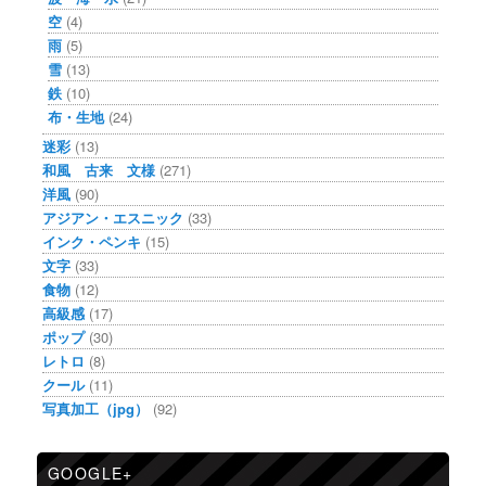
空
(4)
雨
(5)
雪
(13)
鉄
(10)
布・生地
(24)
迷彩
(13)
和風 古来 文様
(271)
洋風
(90)
アジアン・エスニック
(33)
インク・ペンキ
(15)
文字
(33)
食物
(12)
高級感
(17)
ポップ
(30)
レトロ
(8)
クール
(11)
写真加工（jpg）
(92)
GOOGLE+