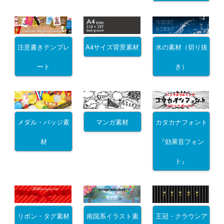
注意書きテンプレ
A4サイズ背景素材
水の素材（切り抜
ート
き）
メダル・バッジ素
マンガ素材
カタカナフォント
材
『効果音フォン
ト』
リボン・タグ素材
南国系イラスト素
王冠・クラウンア