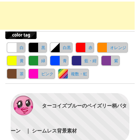
白
黒
白黒
赤
オレンジ
黄
緑
青
藍・紺
紫
茶
ピンク
複数・虹
ターコイズブルーのペイズリー柄パタ
ーン ｜ シームレス背景素材