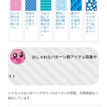
ピンク
青色の
うねう
青白い
波のイ
白いド
色のダ
スター
ねした
雪の結
ラスト
ットが
マスク
が並ぶ
青系統
晶の幾
が連続
ライン
柄パタ
パター
色のボ
何学パ
するパ
でつな
ーン
ン
ーダー
ターン
ターン
がるパ
パター
ターン
ン
おしゃれなパターン柄アイテム収集サ
イト
ハイセンスなパターンデザインのカーテンや壁紙、日用雑貨をご
紹介しています。