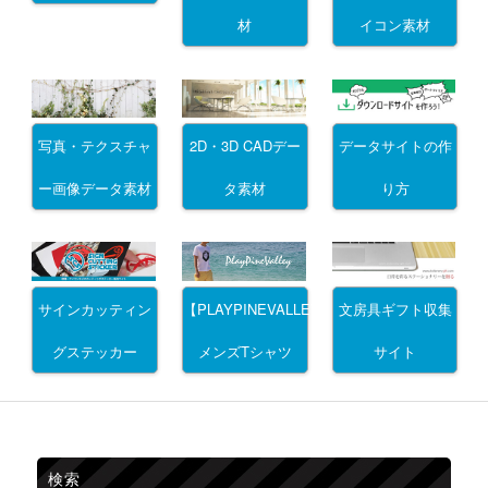
材
イコン素材
写真・テクスチャ
2D・3D CADデー
データサイトの作
ー画像データ素材
タ素材
り方
サインカッティン
文房具ギフト収集
【PLAYPINEVALLEY】
グステッカー
サイト
メンズTシャツ
検索