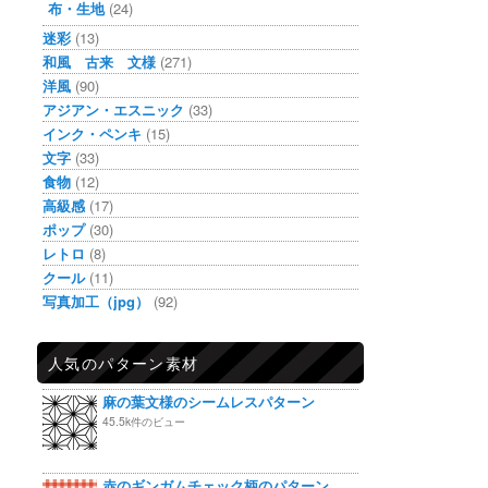
布・生地
(24)
迷彩
(13)
和風 古来 文様
(271)
洋風
(90)
アジアン・エスニック
(33)
インク・ペンキ
(15)
文字
(33)
食物
(12)
高級感
(17)
ポップ
(30)
レトロ
(8)
クール
(11)
写真加工（jpg）
(92)
人気のパターン素材
麻の葉文様のシームレスパターン
45.5k件のビュー
赤のギンガムチェック柄のパターン