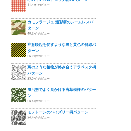
41.4k件のビュー
カモフラージュ 迷彩柄のシームレスパ
ターン
40.2k件のビュー
注意喚起を促すような黒と黄色の斜線パ
ターン
26.9k件のビュー
蔦のような植物が絡み合うアラベスク柄
パターン
25.5k件のビュー
風呂敷でよく見かける唐草模様のパター
ン
25.4k件のビュー
モノトーンのペイズリー柄パターン
24.4k件のビュー