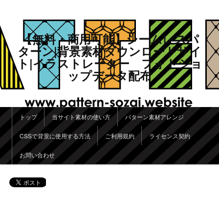
【無料・商用可能】シームレスパ
ターン|背景素材ダウンロードサイ
ト|イラストレーター フォトショ
ップデータ配布
メインメニュー
トップ
当サイト素材の使い方
パターン素材アレンジ
メインコンテンツへ移動
サブコンテンツへ移動
CSSで背景に使用する方法
ご利用規約
ライセンス契約
お問い合わせ