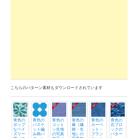
こちらのパターン素材もダウンロードされています
青色の
青色の
青色の
青色の
青色の
青色の
ポップ
バスケ
コット
麻（繊
カーペ
石ブロ
なペイ
ット編
ン生地
維・生
ット・
ックの
ズリー
み柄パ
の写真
地）の
ブラン
パター