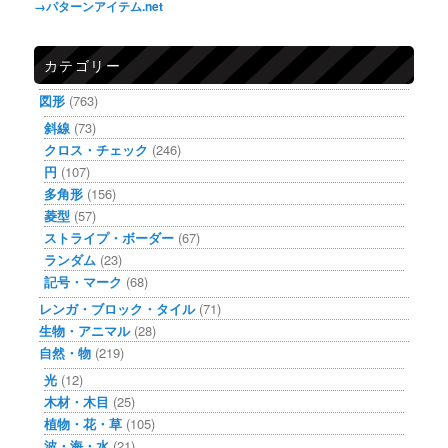
→パターンアイテム.net
カテゴリー
図形
(763)
斜線
(73)
クロス・チェック
(246)
円
(107)
多角形
(156)
菱型
(57)
ストライプ・ボーダー
(67)
ランダム
(23)
記号・マーク
(68)
レンガ・ブロック・タイル
(71)
生物・アニマル
(28)
自然・物
(219)
光
(12)
木材・木目
(25)
植物・花・草
(105)
波・海・水
(21)