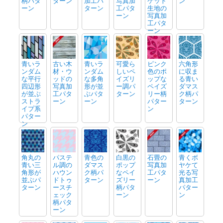
柄パタ
ターン
加工パ
写真加
ケット
ン
ーン
ターン
工パタ
生地の
ーン
写真加
工パタ
ーン
青いラ
古い木
青いラ
可愛ら
ピンク
六角形
ンダム
材・ウ
ンダム
しいペ
色のポ
に収ま
な平行
ッドの
な多角
イズリ
ップな
る青い
四辺形
写真加
形が並
ー調パ
ペイズ
ダマス
が並ぶ
工パタ
ぶパタ
ターン
リー柄
ク柄パ
ストラ
ーン
ーン
パター
ターン
イプ系
ン
パター
ン
角丸の
パステ
青色の
白黒の
石畳の
青くボ
青い三
ル調の
ダマス
ポップ
写真加
ヤケて
角形が
ハウン
ク柄パ
なペイ
工パタ
光る写
並ぶパ
ドトゥ
ターン
ズリー
ーン
真加工
ターン
ースチ
柄パタ
パター
ェック
ーン
ン
柄パタ
ーン