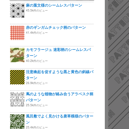
麻の葉文様のシームレスパターン
45.5k件のビュー
赤のギンガムチェック柄のパターン
41.4k件のビュー
カモフラージュ 迷彩柄のシームレスパ
ターン
40.2k件のビュー
注意喚起を促すような黒と黄色の斜線パ
ターン
26.9k件のビュー
蔦のような植物が絡み合うアラベスク柄
パターン
25.5k件のビュー
風呂敷でよく見かける唐草模様のパター
ン
25.4k件のビュー