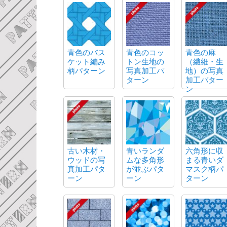
青色のバス
青色のコッ
青色の麻
ケット編み
トン生地の
（繊維・生
柄パターン
写真加工パ
地）の写真
ターン
加工パター
ン
古い木材・
青いランダ
六角形に収
ウッドの写
ムな多角形
まる青いダ
真加工パタ
が並ぶパタ
マスク柄パ
ーン
ーン
ターン