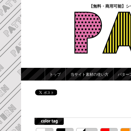
【無料・商用可能】シ
メインメニュー
トップ
当サイト素材の使い方
パター
メインコンテンツへ移動
サブコンテンツへ移動