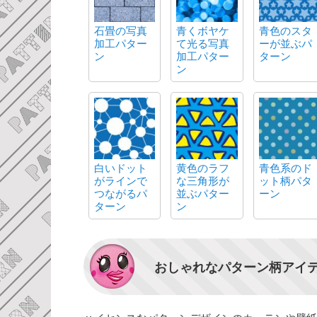
石畳の写真
青くボヤケ
青色のスタ
加工パター
て光る写真
ーが並ぶパ
ン
加工パター
ターン
ン
白いドット
黄色のラフ
青色系のド
がラインで
な三角形が
ット柄パタ
つながるパ
並ぶパター
ーン
ターン
ン
おしゃれなパターン柄アイ