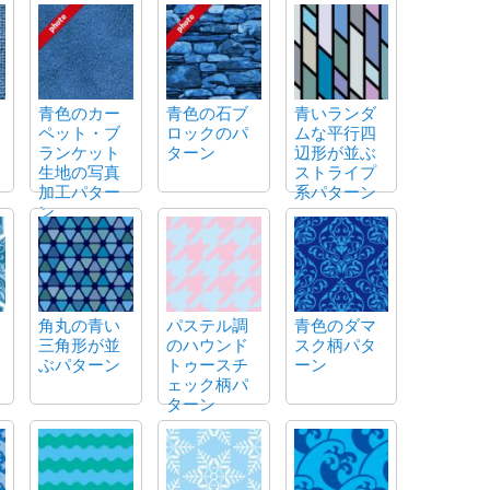
青色のカー
青色の石ブ
青いランダ
ペット・ブ
ロックのパ
ムな平行四
ランケット
ターン
辺形が並ぶ
生地の写真
ストライプ
加工パター
系パターン
ン
角丸の青い
パステル調
青色のダマ
三角形が並
のハウンド
スク柄パタ
ぶパターン
トゥースチ
ーン
ェック柄パ
ターン