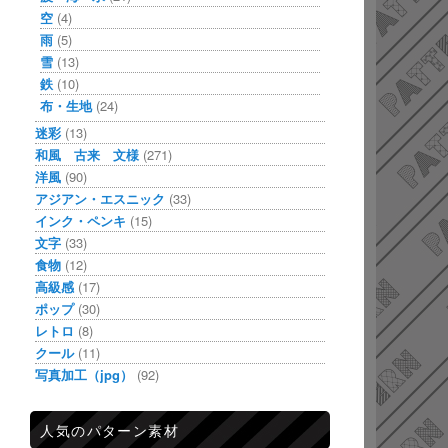
空
(4)
雨
(5)
雪
(13)
鉄
(10)
布・生地
(24)
迷彩
(13)
和風 古来 文様
(271)
洋風
(90)
アジアン・エスニック
(33)
インク・ペンキ
(15)
文字
(33)
食物
(12)
高級感
(17)
ポップ
(30)
レトロ
(8)
クール
(11)
写真加工（jpg）
(92)
人気のパターン素材