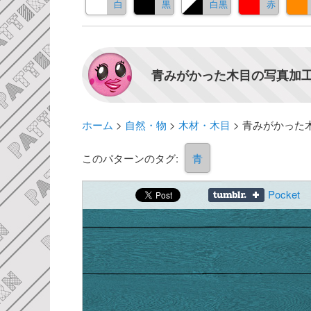
白
黒
白黒
赤
青みがかった木目の写真加工
ホーム
>
自然・物
>
木材・木目
>
青みがかった
このパターンのタグ:
青
Pocket