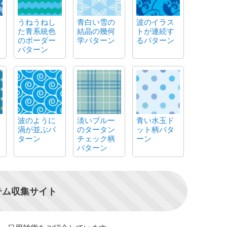
うねうねし
青白い雪の
波のイラス
た青系統色
結晶の幾何
トが連続す
のボーダー
学パターン
るパターン
パターン
波のように
淡いブルー
青い水玉ド
渦が並ぶパ
のタータン
ット柄パタ
ターン
チェック柄
ーン
パターン
テム収集サイト