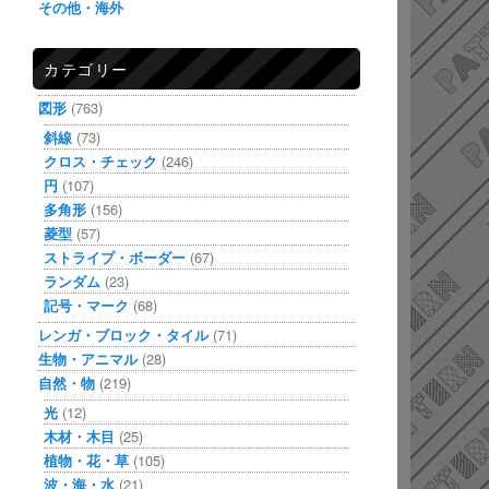
その他・海外
カテゴリー
図形
(763)
斜線
(73)
クロス・チェック
(246)
円
(107)
多角形
(156)
菱型
(57)
ストライプ・ボーダー
(67)
ランダム
(23)
記号・マーク
(68)
レンガ・ブロック・タイル
(71)
生物・アニマル
(28)
自然・物
(219)
光
(12)
木材・木目
(25)
植物・花・草
(105)
波・海・水
(21)