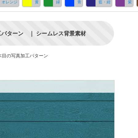
オレンジ
黄
緑
青
藍・紺
紫
パターン ｜ シームレス背景素材
木目の写真加工パターン