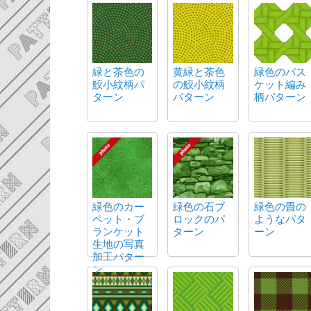
緑と茶色の
黄緑と茶色
緑色のバス
鮫小紋柄パ
の鮫小紋柄
ケット編み
ターン
パターン
柄パターン
緑色のカー
緑色の石ブ
緑色の畳の
ペット・ブ
ロックのパ
ようなパタ
ランケット
ターン
ーン
生地の写真
加工パター
ン