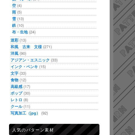
空
(4)
雨
(5)
雪
(13)
鉄
(10)
布・生地
(24)
迷彩
(13)
和風 古来 文様
(271)
洋風
(90)
アジアン・エスニック
(33)
インク・ペンキ
(15)
文字
(33)
食物
(12)
高級感
(17)
ポップ
(30)
レトロ
(8)
クール
(11)
写真加工（jpg）
(92)
人気のパターン素材