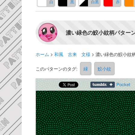
白
黒
白黒
赤
濃い緑色の鮫小紋柄パターン
ホーム
>
和風 古来 文様
>
濃い緑色の鮫小紋
このパターンのタグ:
緑
鮫小紋
Pocket