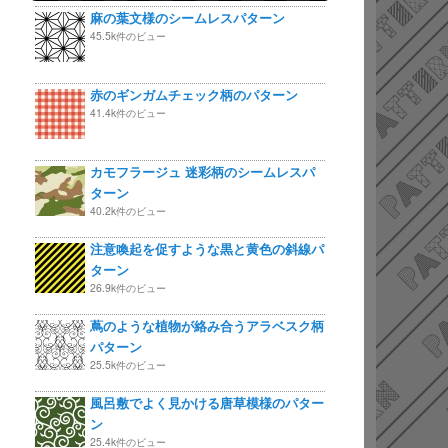
麻の葉文様のシームレスパターン
45.5k件のビュー
赤のギンガムチェック柄のパターン
41.4k件のビュー
カモフラージュ 迷彩柄のシームレスパ
ターン
40.2k件のビュー
注意喚起を促すような黒と黄色の斜線パ
ターン
26.9k件のビュー
蔦のような植物が絡み合うアラベスク柄
パターン
25.5k件のビュー
風呂敷でよく見かける唐草模様のパター
ン
25.4k件のビュー