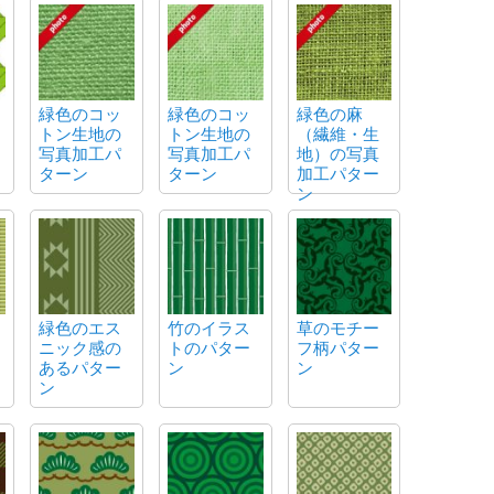
緑色のコッ
緑色のコッ
緑色の麻
トン生地の
トン生地の
（繊維・生
写真加工パ
写真加工パ
地）の写真
ターン
ターン
加工パター
ン
緑色のエス
竹のイラス
草のモチー
ニック感の
トのパター
フ柄パター
あるパター
ン
ン
ン