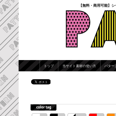
【無料・商用可能】シ
メインメニュー
トップ
当サイト素材の使い方
パター
メインコンテンツへ移動
サブコンテンツへ移動