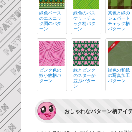
緑色ベース
緑色のバス
茶色と緑の
のエスニッ
ケットチェ
シェパード
ク調のパタ
ック柄パタ
チェック柄
ーン
ーン
パターン
ピンク色の
緑とピンク
緑色の和紙
鮫小紋柄パ
のスターが
の写真加工
ターン
並ぶパター
パターン
ン
おしゃれなパターン柄アイ