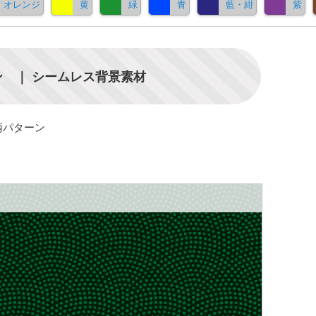
オレンジ
黄
緑
青
藍・紺
紫
 ｜ シームレス背景素材
柄パターン