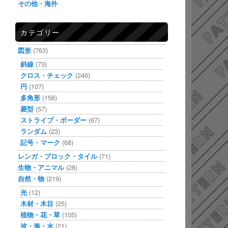
その他・海外
カテゴリー
図形
(763)
斜線
(73)
クロス・チェック
(246)
円
(107)
多角形
(156)
菱型
(57)
ストライプ・ボーダー
(67)
ランダム
(23)
記号・マーク
(68)
レンガ・ブロック・タイル
(71)
生物・アニマル
(28)
自然・物
(219)
光
(12)
木材・木目
(25)
植物・花・草
(105)
波・海・水
(21)