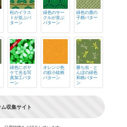
松のイラス
緑色のサー
緑色の鹿の
トが並ぶパ
クルが並ぶ
子柄パター
ターン
パターン
ン
緑色にボヤ
オレンジ色
勝ち虫・と
ケて光る写
の鮫小紋柄
んぼの緑色
真加工パタ
パターン
和柄パター
ーン
ン
テム収集サイト