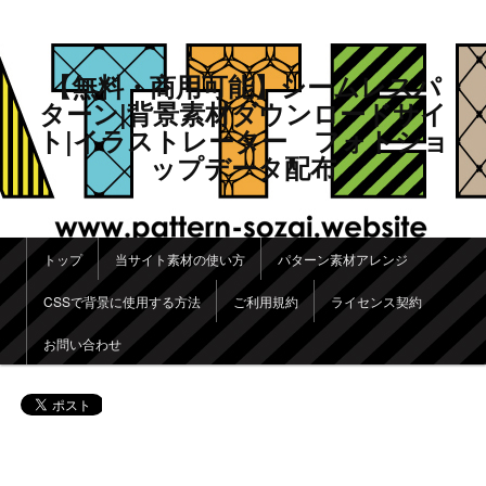
【無料・商用可能】シームレスパ
ターン|背景素材ダウンロードサイ
ト|イラストレーター フォトショ
ップデータ配布
メインメニュー
トップ
当サイト素材の使い方
パターン素材アレンジ
メインコンテンツへ移動
サブコンテンツへ移動
CSSで背景に使用する方法
ご利用規約
ライセンス契約
お問い合わせ