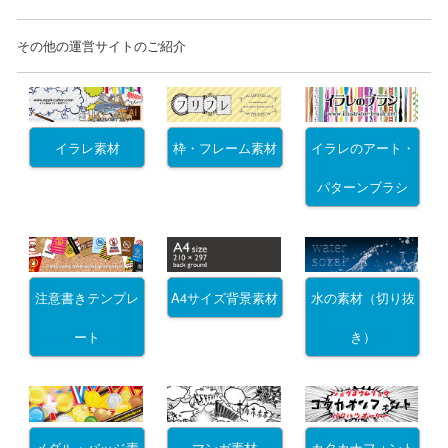
その他の運営サイトのご紹介
イラレ素材
枠・フレーム素材
イラレのアート・
パターンブラシ
注意書きテンプレ
A4サイズ背景素材
水の素材（切り抜
ート
き）
メダル・バッジ素
マンガ素材
カタカナフォント