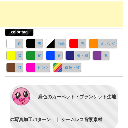
白
黒
白黒
赤
オレンジ
黄
緑
青
藍・紺
紫
茶
ピンク
複数・虹
緑色のカーペット・ブランケット生地
の写真加工パターン ｜ シームレス背景素材