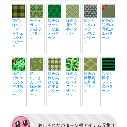
茶色と
松のイ
緑色の
緑色の
緑とピ
緑色の
緑のシ
ラスト
サーク
鹿の子
ンクの
和紙の
ェパー
が並ぶ
ルが並
柄パタ
スター
写真加
ドチェ
パター
ぶパタ
ーン
が並ぶ
工パタ
ック柄
ン
ーン
パター
ーン
パター
ン
ン
緑色に
勝ち
緑色の
緑色の
緑色の
スイカ
ボヤケ
虫・と
飾り結
ポップ
菱形鶴
模様イ
て光る
んぼの
びが交
なペイ
の和柄
ラスト
写真加
緑色和
差する
ズリー
パター
のパタ
工パタ
柄パタ
パター
柄パタ
ン
ーン
ーン
ーン
ン
ーン
おしゃれなパターン柄アイテム収集サ