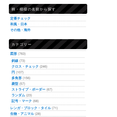
柄・模様の名前から探す
定番チェック
和風・日本
その他・海外
カテゴリー
図形
(763)
斜線
(73)
クロス・チェック
(246)
円
(107)
多角形
(156)
菱型
(57)
ストライプ・ボーダー
(67)
ランダム
(23)
記号・マーク
(68)
レンガ・ブロック・タイル
(71)
生物・アニマル
(28)