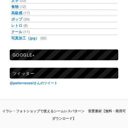
文字
(33)
食物
(12)
高級感
(17)
ポップ
(30)
レトロ
(8)
クール
(11)
写真加工（jpg）
(92)
GOOGLE+
ツイッター
@patternsozaiさんのツイート
イラレ・フォトショップで使えるシームレスパターン 背景素材【無料・商用可
ダウンロード】