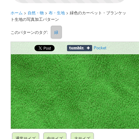
ホーム
>
自然・物
>
布・生地
>
緑色のカーペット・ブランケッ
ト生地の写真加工パターン
このパターンのタグ:
緑
Pocket