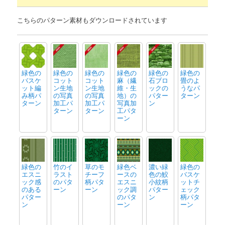
こちらのパターン素材もダウンロードされています
緑色の
緑色の
緑色の
緑色の
緑色の
緑色の
バスケ
コット
コット
麻（繊
石ブロ
畳のよ
ット編
ン生地
ン生地
維・生
ックの
うなパ
み柄パ
の写真
の写真
地）の
パター
ターン
ターン
加工パ
加工パ
写真加
ン
ターン
ターン
工パタ
ーン
緑色の
竹のイ
草のモ
緑色ベ
濃い緑
緑色の
エスニ
ラスト
チーフ
ースの
色の鮫
バスケ
ック感
のパタ
柄パタ
エスニ
小紋柄
ットチ
のある
ーン
ーン
ック調
パター
ェック
パター
のパタ
ン
柄パタ
ン
ーン
ーン