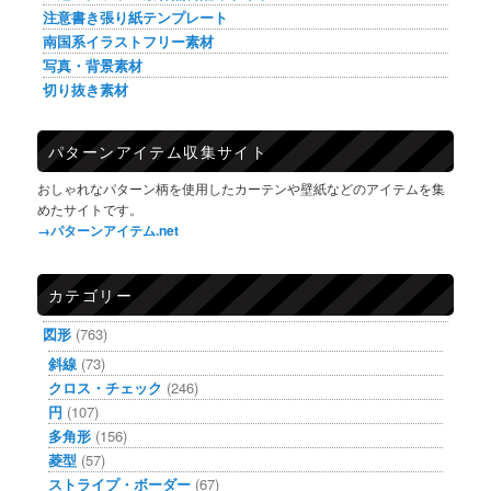
注意書き張り紙テンプレート
南国系イラストフリー素材
写真・背景素材
切り抜き素材
パターンアイテム収集サイト
おしゃれなパターン柄を使用したカーテンや壁紙などのアイテムを集
めたサイトです。
→パターンアイテム.net
カテゴリー
図形
(763)
斜線
(73)
クロス・チェック
(246)
円
(107)
多角形
(156)
菱型
(57)
ストライプ・ボーダー
(67)