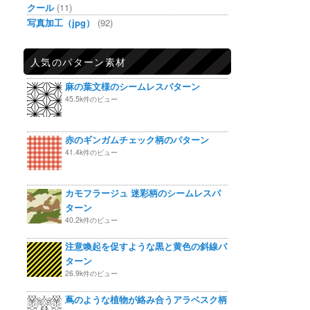
クール
(11)
写真加工（jpg）
(92)
人気のパターン素材
麻の葉文様のシームレスパターン
45.5k件のビュー
赤のギンガムチェック柄のパターン
41.4k件のビュー
カモフラージュ 迷彩柄のシームレスパ
ターン
40.2k件のビュー
注意喚起を促すような黒と黄色の斜線パ
ターン
26.9k件のビュー
蔦のような植物が絡み合うアラベスク柄