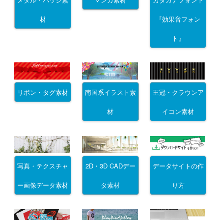
材
『効果音フォン
ト』
リボン・タグ素材
南国系イラスト素
王冠・クラウンア
材
イコン素材
写真・テクスチャ
2D・3D CADデー
データサイトの作
ー画像データ素材
タ素材
り方