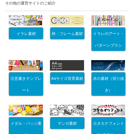
その他の運営サイトのご紹介
イラレ素材
枠・フレーム素材
イラレのアート・
パターンブラシ
注意書きテンプレ
A4サイズ背景素材
水の素材（切り抜
ート
き）
メダル・バッジ素
マンガ素材
カタカナフォント