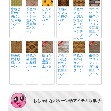
緑色と
茶色の
どんぐ
茶色の
茶色の
ゴツゴ
茶色の
くしゃ
りのイ
ダマス
アジア
ツした
網代文
くしゃ
ラスト
ク模様
ン調の
茶色の
様 和柄
な紙の
パター
パター
模様が
レンガ
パター
写真加
ン
ン
入った
ブロッ
ン
工パタ
ハーリ
ク写真
ーン
キンチ
加工パ
ェック
ターン
パター
ン
茶色の
茶色の
枯れた
ざらつ
茶色の
茶色の
鮫小紋
菱形鶴
芝生の
いた茶
鶴のイ
ブロッ
柄パタ
の和柄
写真加
色のレ
ラスト
クレン
ーン
パター
工パタ
ンガ写
和柄パ
ガ写真
ン
ーン
真加工
ターン
加工パ
パター
ターン
ン
おしゃれなパターン柄アイテム収集サ