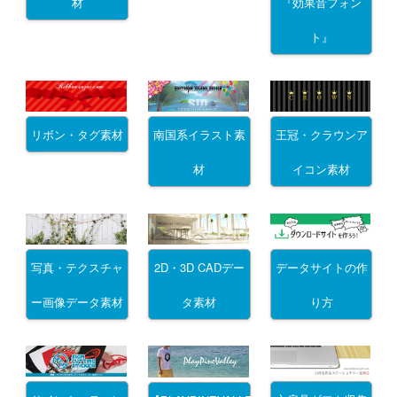
材
『効果音フォン
ト』
リボン・タグ素材
南国系イラスト素
王冠・クラウンア
材
イコン素材
写真・テクスチャ
2D・3D CADデー
データサイトの作
ー画像データ素材
タ素材
り方