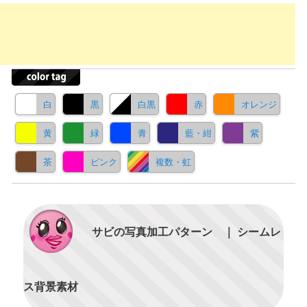
白
黒
白黒
赤
オレンジ
黄
緑
青
藍・紺
紫
茶
ピンク
複数・虹
サビの写真加工パターン ｜ シームレ
ス背景素材