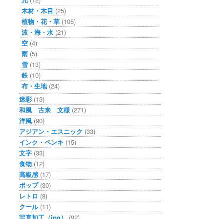
木材・木目
(25)
植物・花・草
(105)
波・海・水
(21)
空
(4)
雨
(5)
雪
(13)
鉄
(10)
布・生地
(24)
迷彩
(13)
和風 古来 文様
(271)
洋風
(90)
アジアン・エスニック
(33)
インク・ペンキ
(15)
文字
(33)
食物
(12)
高級感
(17)
ポップ
(30)
レトロ
(8)
クール
(11)
写真加工（jpg）
(92)