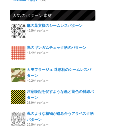
人気のパターン素材
麻の葉文様のシームレスパターン
45.5k件のビュー
赤のギンガムチェック柄のパターン
41.4k件のビュー
カモフラージュ 迷彩柄のシームレスパ
ターン
40.2k件のビュー
注意喚起を促すような黒と黄色の斜線パ
ターン
26.9k件のビュー
蔦のような植物が絡み合うアラベスク柄
パターン
25.5k件のビュー