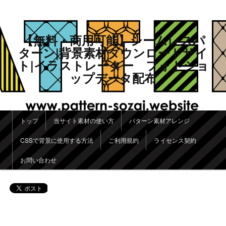
【無料・商用可能】シームレスパ
ターン|背景素材ダウンロードサイ
ト|イラストレーター フォトショ
ップデータ配布
メインメニュー
トップ
当サイト素材の使い方
パターン素材アレンジ
メインコンテンツへ移動
サブコンテンツへ移動
CSSで背景に使用する方法
ご利用規約
ライセンス契約
お問い合わせ