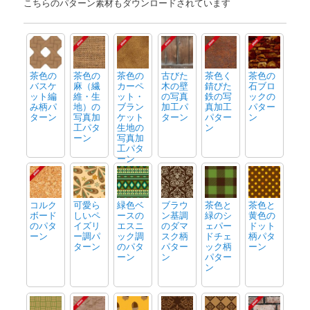
こちらのパターン素材もダウンロードされています
茶色の
茶色の
茶色の
古びた
茶色く
茶色の
バスケ
麻（繊
カーペ
木の壁
錆びた
石ブロ
ット編
維・生
ット・
の写真
鉄の写
ックの
み柄パ
地）の
ブラン
加工パ
真加工
パター
ターン
写真加
ケット
ターン
パター
ン
工パタ
生地の
ン
ーン
写真加
工パタ
ーン
コルク
可愛ら
緑色ベ
ブラウ
茶色と
茶色と
ボード
しいペ
ースの
ン基調
緑のシ
黄色の
のパタ
イズリ
エスニ
のダマ
ェパー
ドット
ーン
ー調パ
ック調
スク柄
ドチェ
柄パタ
ターン
のパタ
パター
ック柄
ーン
ーン
ン
パター
ン