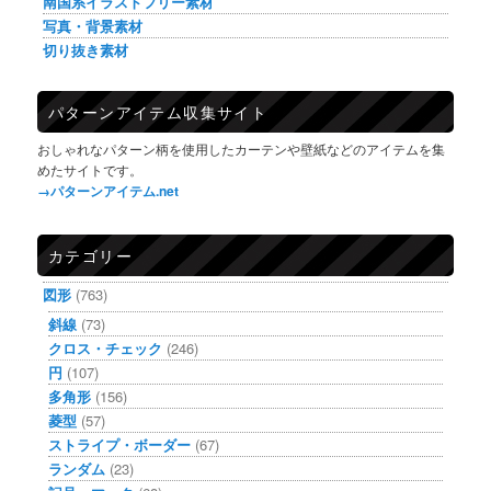
南国系イラストフリー素材
写真・背景素材
切り抜き素材
パターンアイテム収集サイト
おしゃれなパターン柄を使用したカーテンや壁紙などのアイテムを集
めたサイトです。
→パターンアイテム.net
カテゴリー
図形
(763)
斜線
(73)
クロス・チェック
(246)
円
(107)
多角形
(156)
菱型
(57)
ストライプ・ボーダー
(67)
ランダム
(23)