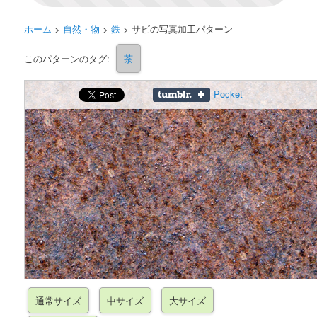
ホーム
>
自然・物
>
鉄
>
サビの写真加工パターン
このパターンのタグ:
茶
Pocket