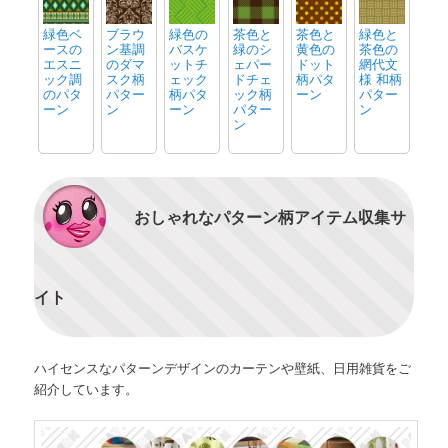
緑色ベ
ブラウ
緑色の
茶色と
茶色と
緑色と
ースの
ン基調
バスケ
緑のシ
黄色の
茶色の
エスニ
のダマ
ットチ
ェパー
ドット
網代文
ック調
スク柄
ェック
ドチェ
柄パタ
様 和柄
のパタ
パター
柄パタ
ック柄
ーン
パター
ーン
ン
ーン
パター
ン
ン
おしゃれなパターン柄アイテム収集サ
イト
ハイセンスなパターンデザインのカーテンや壁紙、日用雑貨をご
紹介しています。