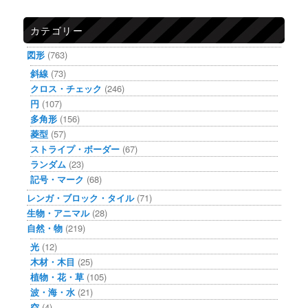
カテゴリー
図形
(763)
斜線
(73)
クロス・チェック
(246)
円
(107)
多角形
(156)
菱型
(57)
ストライプ・ボーダー
(67)
ランダム
(23)
記号・マーク
(68)
レンガ・ブロック・タイル
(71)
生物・アニマル
(28)
自然・物
(219)
光
(12)
木材・木目
(25)
植物・花・草
(105)
波・海・水
(21)
空
(4)