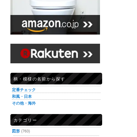
柄・模様の名前から探す
定番チェック
和風・日本
その他・海外
カテゴリー
図形
(763)