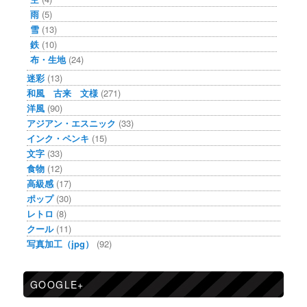
雨
(5)
雪
(13)
鉄
(10)
布・生地
(24)
迷彩
(13)
和風 古来 文様
(271)
洋風
(90)
アジアン・エスニック
(33)
インク・ペンキ
(15)
文字
(33)
食物
(12)
高級感
(17)
ポップ
(30)
レトロ
(8)
クール
(11)
写真加工（jpg）
(92)
GOOGLE+