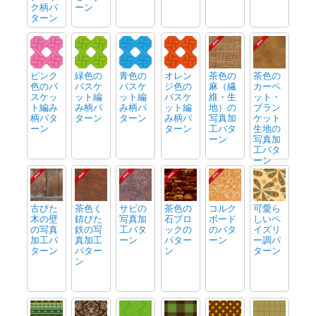
ク柄パ
ーン
ターン
ピンク
緑色の
青色の
オレン
茶色の
茶色の
色のバ
バスケ
バスケ
ジ色の
麻（繊
カーペ
スケッ
ット編
ット編
バスケ
維・生
ット・
ト編み
み柄パ
み柄パ
ット編
地）の
ブラン
柄パタ
ターン
ターン
み柄パ
写真加
ケット
ーン
ターン
工パタ
生地の
ーン
写真加
工パタ
ーン
古びた
茶色く
サビの
茶色の
コルク
可愛ら
木の壁
錆びた
写真加
石ブロ
ボード
しいペ
の写真
鉄の写
工パタ
ックの
のパタ
イズリ
加工パ
真加工
ーン
パター
ーン
ー調パ
ターン
パター
ン
ターン
ン