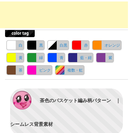
白
黒
白黒
赤
オレンジ
黄
緑
青
藍・紺
紫
茶
ピンク
複数・虹
茶色のバスケット編み柄パターン ｜
シームレス背景素材