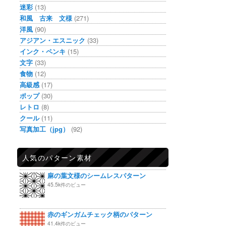
迷彩
(13)
和風 古来 文様
(271)
洋風
(90)
アジアン・エスニック
(33)
インク・ペンキ
(15)
文字
(33)
食物
(12)
高級感
(17)
ポップ
(30)
レトロ
(8)
クール
(11)
写真加工（jpg）
(92)
人気のパターン素材
麻の葉文様のシームレスパターン
45.5k件のビュー
赤のギンガムチェック柄のパターン
41.4k件のビュー