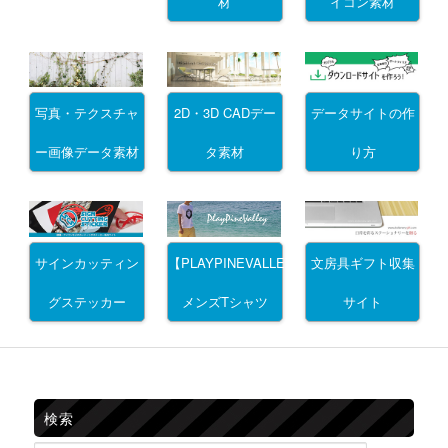
材
イコン素材
写真・テクスチャ
2D・3D CADデー
データサイトの作
ー画像データ素材
タ素材
り方
サインカッティン
文房具ギフト収集
【PLAYPINEVALLEY】
グステッカー
サイト
メンズTシャツ
検索