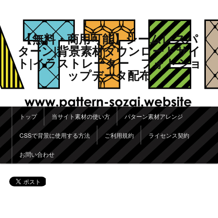
【無料・商用可能】シームレスパ
ターン|背景素材ダウンロードサイ
ト|イラストレーター フォトショ
ップデータ配布
メインメニュー
トップ
当サイト素材の使い方
パターン素材アレンジ
メインコンテンツへ移動
サブコンテンツへ移動
CSSで背景に使用する方法
ご利用規約
ライセンス契約
お問い合わせ