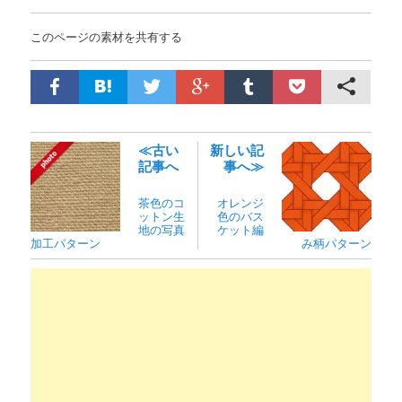
このページの素材を共有する
≪古い
新しい記
記事へ
事へ≫
茶色のコ
オレンジ
ットン生
色のバス
地の写真
ケット編
加工パターン
み柄パターン