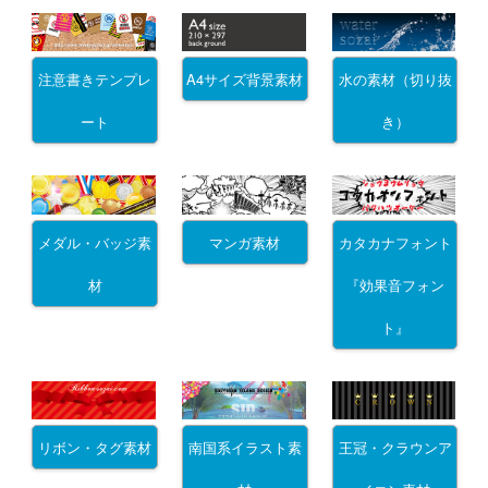
注意書きテンプレ
A4サイズ背景素材
水の素材（切り抜
ート
き）
メダル・バッジ素
マンガ素材
カタカナフォント
材
『効果音フォン
ト』
リボン・タグ素材
南国系イラスト素
王冠・クラウンア