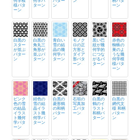
何学模
何学パ
パター
ン
柄パタ
様パタ
ターン
ン
ーン
ーン
白黒の
白黒の
青白い
モノク
黒い巴
赤色の
スター
角丸三
雪の結
ロの正
紋が幾
蜘蛛の
が並ぶ
角形が
晶の幾
方形と
何学的
巣のよ
パター
並ぶパ
何学パ
ダイア
につな
うな幾
ン
ターン
ターン
形パタ
がるパ
何学模
ーン
ターン
様パタ
ーン
ピンク
紺色の
白黒の
石垣の
白黒の
白黒の
色の雪
雪の結
菱形鶴
写真加
鶴のイ
網代文
の結晶
晶イラ
の和柄
工パタ
ラスト
様 和柄
イラス
スト幾
パター
ーン
和柄パ
パター
ト幾何
何学パ
ン
ターン
ン
学パタ
ターン
ーン