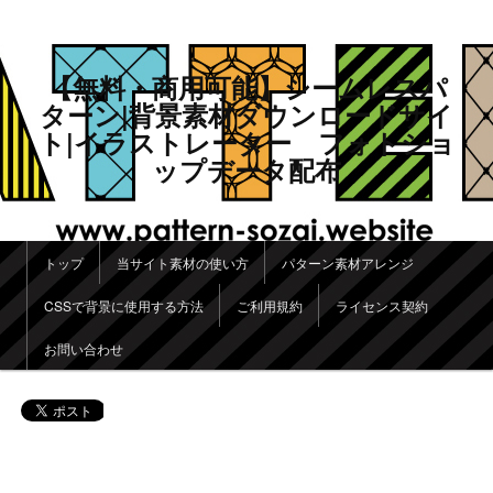
【無料・商用可能】シームレスパ
ターン|背景素材ダウンロードサイ
ト|イラストレーター フォトショ
ップデータ配布
メインメニュー
トップ
当サイト素材の使い方
パターン素材アレンジ
メインコンテンツへ移動
サブコンテンツへ移動
CSSで背景に使用する方法
ご利用規約
ライセンス契約
お問い合わせ