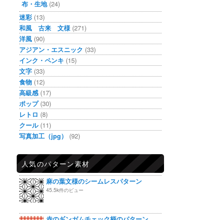
布・生地
(24)
迷彩
(13)
和風 古来 文様
(271)
洋風
(90)
アジアン・エスニック
(33)
インク・ペンキ
(15)
文字
(33)
食物
(12)
高級感
(17)
ポップ
(30)
レトロ
(8)
クール
(11)
写真加工（jpg）
(92)
人気のパターン素材
麻の葉文様のシームレスパターン
45.5k件のビュー
赤のギンガムチェック柄のパターン