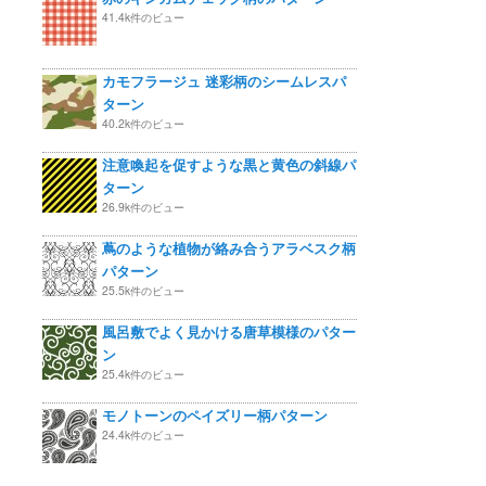
41.4k件のビュー
カモフラージュ 迷彩柄のシームレスパ
ターン
40.2k件のビュー
注意喚起を促すような黒と黄色の斜線パ
ターン
26.9k件のビュー
蔦のような植物が絡み合うアラベスク柄
パターン
25.5k件のビュー
風呂敷でよく見かける唐草模様のパター
ン
25.4k件のビュー
モノトーンのペイズリー柄パターン
24.4k件のビュー