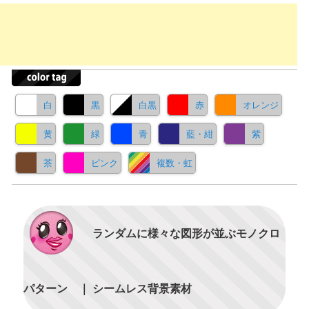
白
黒
白黒
赤
オレンジ
黄
緑
青
藍・紺
紫
茶
ピンク
複数・虹
ランダムに様々な図形が並ぶモノクロ
パターン ｜ シームレス背景素材