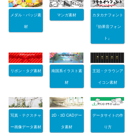
メダル・バッジ素
マンガ素材
カタカナフォント
材
『効果音フォン
ト』
リボン・タグ素材
南国系イラスト素
王冠・クラウンア
材
イコン素材
写真・テクスチャ
2D・3D CADデー
データサイトの作
ー画像データ素材
タ素材
り方