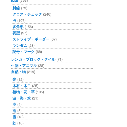
図形
(763)
斜線
(73)
クロス・チェック
(246)
円
(107)
多角形
(156)
菱型
(57)
ストライプ・ボーダー
(67)
ランダム
(23)
記号・マーク
(68)
レンガ・ブロック・タイル
(71)
生物・アニマル
(28)
自然・物
(219)
光
(12)
木材・木目
(25)
植物・花・草
(105)
波・海・水
(21)
空
(4)
雨
(5)
雪
(13)
鉄
(10)