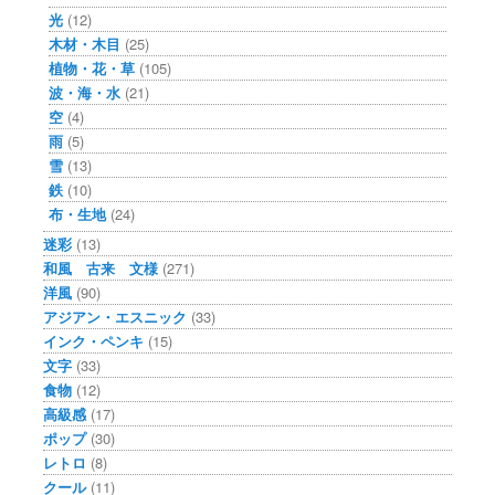
光
(12)
木材・木目
(25)
植物・花・草
(105)
波・海・水
(21)
空
(4)
雨
(5)
雪
(13)
鉄
(10)
布・生地
(24)
迷彩
(13)
和風 古来 文様
(271)
洋風
(90)
アジアン・エスニック
(33)
インク・ペンキ
(15)
文字
(33)
食物
(12)
高級感
(17)
ポップ
(30)
レトロ
(8)
クール
(11)