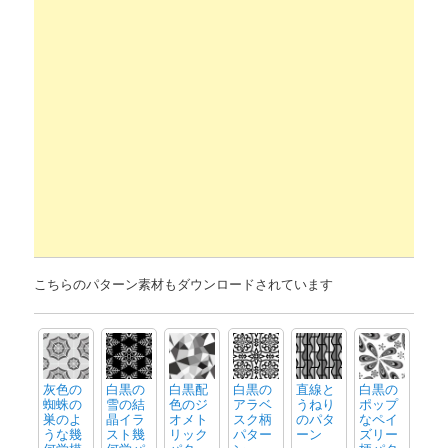
こちらのパターン素材もダウンロードされています
灰色の
白黒の
白黒配
白黒の
直線と
白黒の
蜘蛛の
雪の結
色のジ
アラベ
うねり
ポップ
巣のよ
晶イラ
オメト
スク柄
のパタ
なペイ
うな幾
スト幾
リック
パター
ーン
ズリー