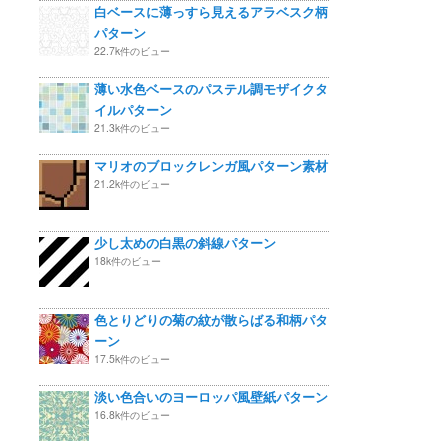
白ベースに薄っすら見えるアラベスク柄
パターン
22.7k件のビュー
薄い水色ベースのパステル調モザイクタ
イルパターン
21.3k件のビュー
マリオのブロックレンガ風パターン素材
21.2k件のビュー
少し太めの白黒の斜線パターン
18k件のビュー
色とりどりの菊の紋が散らばる和柄パタ
ーン
17.5k件のビュー
淡い色合いのヨーロッパ風壁紙パターン
16.8k件のビュー