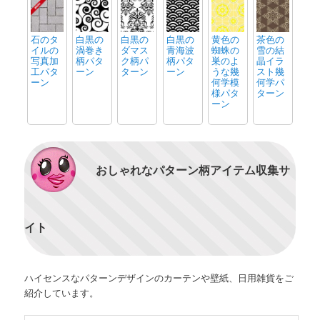
石のタ
白黒の
白黒の
白黒の
黄色の
茶色の
イルの
渦巻き
ダマス
青海波
蜘蛛の
雪の結
写真加
柄パタ
ク柄パ
柄パタ
巣のよ
晶イラ
工パタ
ーン
ターン
ーン
うな幾
スト幾
ーン
何学模
何学パ
様パタ
ターン
ーン
おしゃれなパターン柄アイテム収集サ
イト
ハイセンスなパターンデザインのカーテンや壁紙、日用雑貨をご
紹介しています。