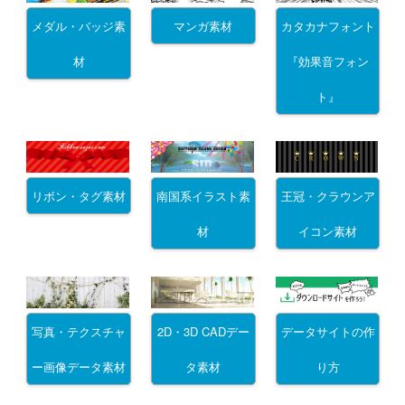
メダル・バッジ素
マンガ素材
カタカナフォント
材
『効果音フォン
ト』
リボン・タグ素材
南国系イラスト素
王冠・クラウンア
材
イコン素材
写真・テクスチャ
2D・3D CADデー
データサイトの作
ー画像データ素材
タ素材
り方