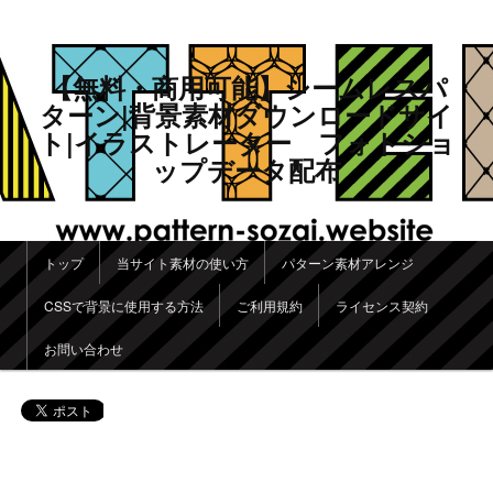
【無料・商用可能】シームレスパ
ターン|背景素材ダウンロードサイ
ト|イラストレーター フォトショ
ップデータ配布
メインメニュー
トップ
当サイト素材の使い方
パターン素材アレンジ
メインコンテンツへ移動
サブコンテンツへ移動
CSSで背景に使用する方法
ご利用規約
ライセンス契約
お問い合わせ