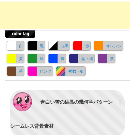
白
黒
白黒
赤
オレンジ
黄
緑
青
藍・紺
紫
茶
ピンク
複数・虹
青白い雪の結晶の幾何学パターン ｜
シームレス背景素材