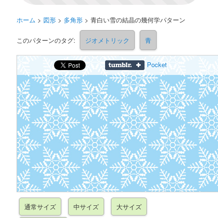
ホーム
>
図形
>
多角形
>
青白い雪の結晶の幾何学パターン
このパターンのタグ:
ジオメトリック
青
Pocket