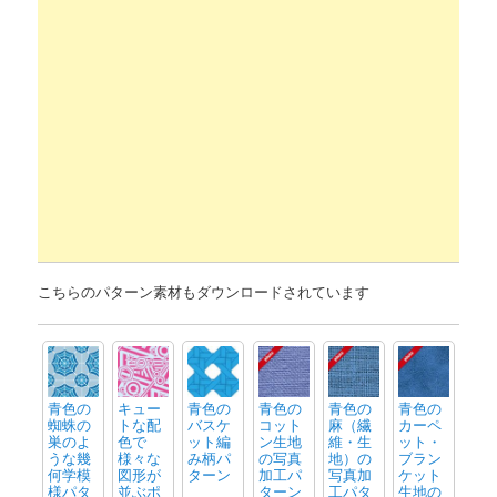
こちらのパターン素材もダウンロードされています
青色の
キュー
青色の
青色の
青色の
青色の
蜘蛛の
トな配
バスケ
コット
麻（繊
カーペ
巣のよ
色で
ット編
ン生地
維・生
ット・
うな幾
様々な
み柄パ
の写真
地）の
ブラン
何学模
図形が
ターン
加工パ
写真加
ケット
様パタ
並ぶポ
ターン
工パタ
生地の