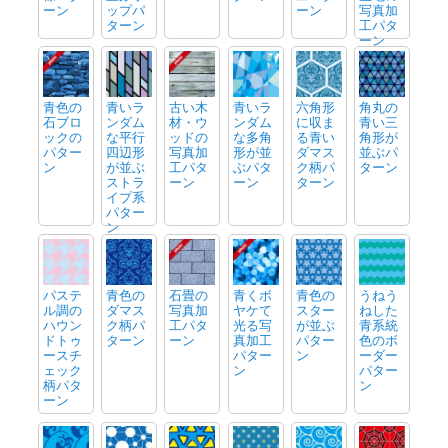
ーン
ップパ
ーン
写真加
ターン
工パタ
ーン
青色の
青いラ
古い木
青いラ
六角形
角丸の
石ブロ
ンダム
材・ウ
ンダム
に収ま
青い三
ックの
な平行
ッドの
な多角
る青い
角形が
パター
四辺形
写真加
形が並
ダマス
並ぶパ
ン
が並ぶ
工パタ
ぶパタ
ク柄パ
ターン
ストラ
ーン
ーン
ターン
イプ系
パター
ン
パステ
青色の
石畳の
青くボ
青色の
うねう
ル調の
ダマス
写真加
ヤケて
スター
ねした
ハウン
ク柄パ
工パタ
光る写
が並ぶ
青系統
ドトゥ
ターン
ーン
真加工
パター
色のボ
ースチ
パター
ン
ーダー
ェック
ン
パター
柄パタ
ン
ーン