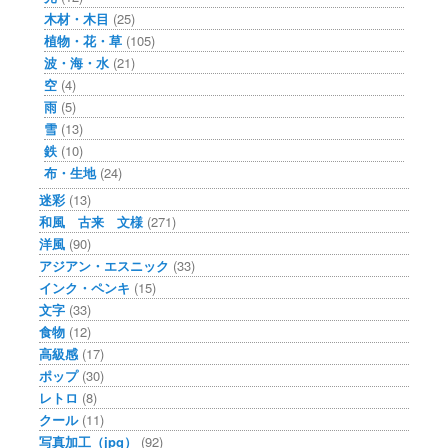
木材・木目
(25)
植物・花・草
(105)
波・海・水
(21)
空
(4)
雨
(5)
雪
(13)
鉄
(10)
布・生地
(24)
迷彩
(13)
和風 古来 文様
(271)
洋風
(90)
アジアン・エスニック
(33)
インク・ペンキ
(15)
文字
(33)
食物
(12)
高級感
(17)
ポップ
(30)
レトロ
(8)
クール
(11)
写真加工（jpg）
(92)