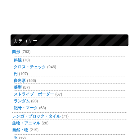
カテゴリー
図形
(763)
斜線
(73)
クロス・チェック
(246)
円
(107)
多角形
(156)
菱型
(57)
ストライプ・ボーダー
(67)
ランダム
(23)
記号・マーク
(68)
レンガ・ブロック・タイル
(71)
生物・アニマル
(28)
自然・物
(219)
光
(12)