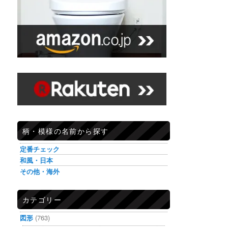
柄・模様の名前から探す
定番チェック
和風・日本
その他・海外
カテゴリー
図形
(763)