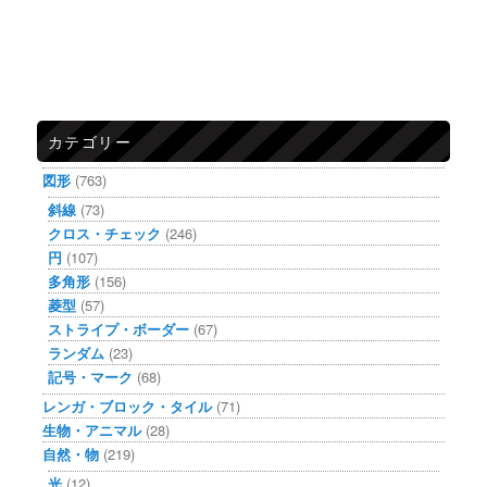
カテゴリー
図形
(763)
斜線
(73)
クロス・チェック
(246)
円
(107)
多角形
(156)
菱型
(57)
ストライプ・ボーダー
(67)
ランダム
(23)
記号・マーク
(68)
レンガ・ブロック・タイル
(71)
生物・アニマル
(28)
自然・物
(219)
光
(12)