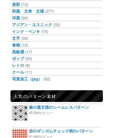
迷彩
(13)
和風 古来 文様
(271)
洋風
(90)
アジアン・エスニック
(33)
インク・ペンキ
(15)
文字
(33)
食物
(12)
高級感
(17)
ポップ
(30)
レトロ
(8)
クール
(11)
写真加工（jpg）
(92)
人気のパターン素材
麻の葉文様のシームレスパターン
45.5k件のビュー
赤のギンガムチェック柄のパターン
41.4k件のビュー