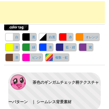
白
黒
白黒
赤
オレンジ
黄
緑
青
藍・紺
紫
茶
ピンク
複数・虹
茶色のギンガムチェック柄テクスチャ
ーパターン ｜ シームレス背景素材