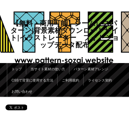
【無料・商用可能】シームレスパ
ターン|背景素材ダウンロードサイ
ト|イラストレーター フォトショ
ップデータ配布
メインメニュー
トップ
当サイト素材の使い方
パターン素材アレンジ
メインコンテンツへ移動
サブコンテンツへ移動
CSSで背景に使用する方法
ご利用規約
ライセンス契約
お問い合わせ