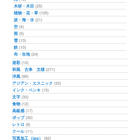
木材・木目
(25)
植物・花・草
(105)
波・海・水
(21)
空
(4)
雨
(5)
雪
(13)
鉄
(10)
布・生地
(24)
迷彩
(13)
和風 古来 文様
(271)
洋風
(90)
アジアン・エスニック
(33)
インク・ペンキ
(15)
文字
(33)
食物
(12)
高級感
(17)
ポップ
(30)
レトロ
(8)
クール
(11)
写真加工（jpg）
(92)