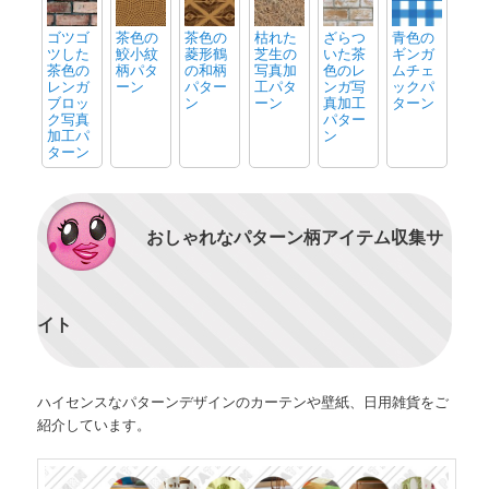
ゴツゴ
茶色の
茶色の
枯れた
ざらつ
青色の
ツした
鮫小紋
菱形鶴
芝生の
いた茶
ギンガ
茶色の
柄パタ
の和柄
写真加
色のレ
ムチェ
レンガ
ーン
パター
工パタ
ンガ写
ックパ
ブロッ
ン
ーン
真加工
ターン
ク写真
パター
加工パ
ン
ターン
おしゃれなパターン柄アイテム収集サ
イト
ハイセンスなパターンデザインのカーテンや壁紙、日用雑貨をご
紹介しています。