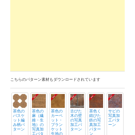
こちらのパターン素材もダウンロードされています
茶色の
茶色の
茶色の
古びた
茶色く
サビの
バスケ
麻（繊
カーペ
木の壁
錆びた
写真加
ット編
維・生
ット・
の写真
鉄の写
工パタ
み柄パ
地）の
ブラン
加工パ
真加工
ーン
ターン
写真加
ケット
ターン
パター
工パタ
生地の
ン