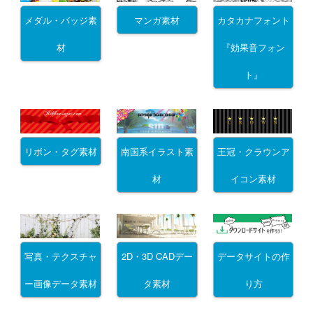
メダル・バッジ素
マンガ素材
カタカナフォント
材
『効果音フォン
ト』
リボン・タグ素材
南国系イラスト素
王冠・クラウンア
材
イコン素材
写真・テクスチャ
2D・3D CADデー
データサイトの作
ー画像データ素材
タ素材
り方