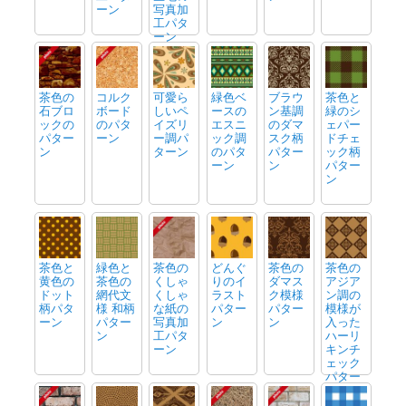
ーン
写真加
工パタ
ーン
茶色の
コルク
可愛ら
緑色ベ
ブラウ
茶色と
石ブロ
ボード
しいペ
ースの
ン基調
緑のシ
ックの
のパタ
イズリ
エスニ
のダマ
ェパー
パター
ーン
ー調パ
ック調
スク柄
ドチェ
ン
ターン
のパタ
パター
ック柄
ーン
ン
パター
ン
茶色と
緑色と
茶色の
どんぐ
茶色の
茶色の
黄色の
茶色の
くしゃ
りのイ
ダマス
アジア
ドット
網代文
くしゃ
ラスト
ク模様
ン調の
柄パタ
様 和柄
な紙の
パター
パター
模様が
ーン
パター
写真加
ン
ン
入った
ン
工パタ
ハーリ
ーン
キンチ
ェック
パター
ン