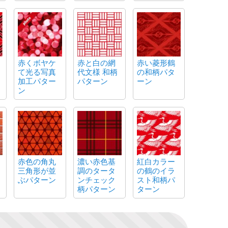
赤くボヤケ
赤と白の網
赤い菱形鶴
て光る写真
代文様 和柄
の和柄パタ
加工パター
パターン
ーン
ン
赤色の角丸
濃い赤色基
紅白カラー
三角形が並
調のタータ
の鶴のイラ
ぶパターン
ンチェック
スト和柄パ
柄パターン
ターン