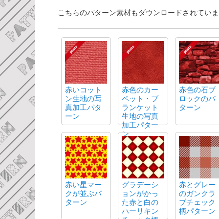
こちらのパターン素材もダウンロードされていま
赤いコット
赤色のカー
赤色の石ブ
ン生地の写
ペット・ブ
ロックのパ
真加工パタ
ランケット
ターン
ーン
生地の写真
加工パター
ン
赤い星マー
グラデーシ
赤とグレー
クが並ぶパ
ョンがかっ
のガンクラ
ターン
た赤と白の
ブチェック
ハーリキン
柄パターン