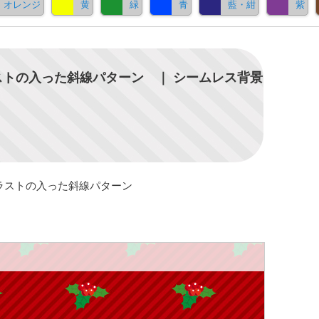
オレンジ
黄
緑
青
藍・紺
紫
トの入った斜線パターン ｜ シームレス背景
ラストの入った斜線パターン