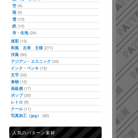
空
(4)
雨
(5)
雪
(13)
鉄
(10)
布・生地
(24)
迷彩
(13)
和風 古来 文様
(271)
洋風
(90)
アジアン・エスニック
(33)
インク・ペンキ
(15)
文字
(33)
食物
(12)
高級感
(17)
ポップ
(30)
レトロ
(8)
クール
(11)
写真加工（jpg）
(92)
人気のパターン素材