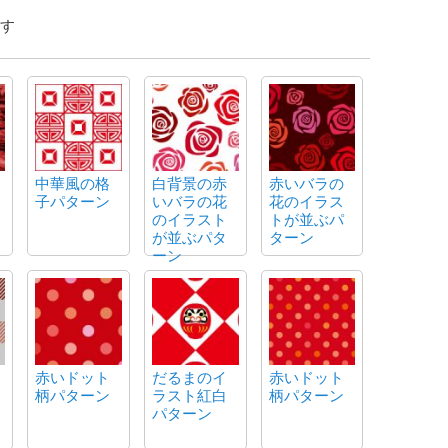
す
中華風の格
白背景の赤
赤いバラの
子パターン
いバラの花
花のイラス
のイラスト
トが並ぶパ
が並ぶパタ
ターン
ーン
赤いドット
だるまのイ
赤いドット
柄パターン
ラスト紅白
柄パターン
パターン