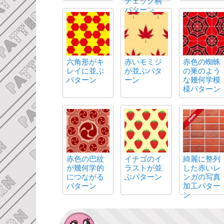
チェック柄
パターン
六角形がキ
赤いモミジ
赤色の蜘蛛
レイに並ぶ
が並ぶパタ
の巣のよう
パターン
ーン
な幾何学模
様パターン
赤色の巴紋
イチゴのイ
綺麗に整列
が幾何学的
ラストが並
した赤いレ
につながる
ぶパターン
ンガの写真
パターン
加工パター
ン