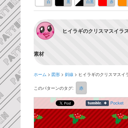
白
黒
白黒
赤
ヒイラギのクリスマスイラス
素材
ホーム
>
図形
>
斜線
>
ヒイラギのクリスマスイ
このパターンのタグ:
赤
Pocket