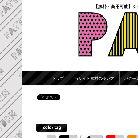
【無料・商用可能】シ
メインメニュー
トップ
当サイト素材の使い方
パター
メインコンテンツへ移動
サブコンテンツへ移動