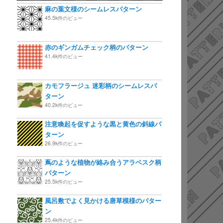
麻の葉文様のシームレスパターン
45.5k件のビュー
赤のギンガムチェック柄のパターン
41.4k件のビュー
カモフラージュ 迷彩柄のシームレスパ
ターン
40.2k件のビュー
注意喚起を促すような黒と黄色の斜線パ
ターン
26.9k件のビュー
蔦のような植物が絡み合うアラベスク柄
パターン
25.5k件のビュー
風呂敷でよく見かける唐草模様のパター
ン
25.4k件のビュー