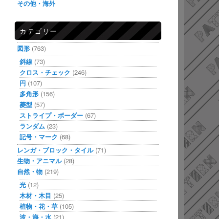
その他・海外
カテゴリー
図形
(763)
斜線
(73)
クロス・チェック
(246)
円
(107)
多角形
(156)
菱型
(57)
ストライプ・ボーダー
(67)
ランダム
(23)
記号・マーク
(68)
レンガ・ブロック・タイル
(71)
生物・アニマル
(28)
自然・物
(219)
光
(12)
木材・木目
(25)
植物・花・草
(105)
波・海・水
(21)