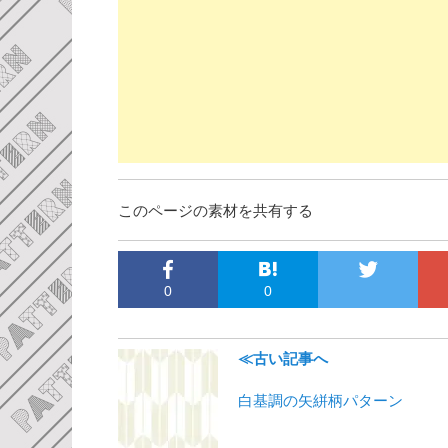
このページの素材を共有する
0
0
≪古い記事へ
白基調の矢絣柄パターン