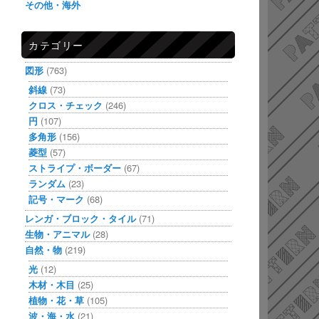
その他・海外
カテゴリー
図形
(763)
斜線
(73)
クロス・チェック
(246)
円
(107)
多角形
(156)
菱型
(57)
ストライプ・ボーダー
(67)
ランダム
(23)
記号・マーク
(68)
レンガ・ブロック・タイル
(71)
生物・アニマル
(28)
自然・物
(219)
光
(12)
木材・木目
(25)
植物・花・草
(105)
波・海・水
(21)