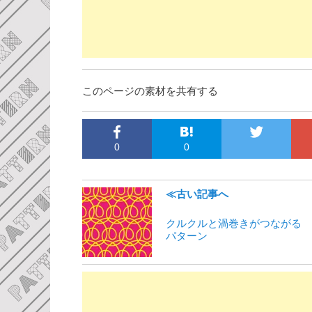
このページの素材を共有する
0
0
≪古い記事へ
クルクルと渦巻きがつながる
パターン