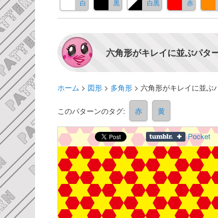
白
黒
白黒
赤
六角形がキレイに並ぶパター
ホーム
>
図形
>
多角形
>
六角形がキレイに並ぶ
このパターンのタグ:
赤
黄
Pocket