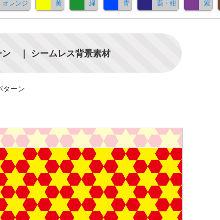
オレンジ
黄
緑
青
藍・紺
紫
ン ｜ シームレス背景素材
パターン