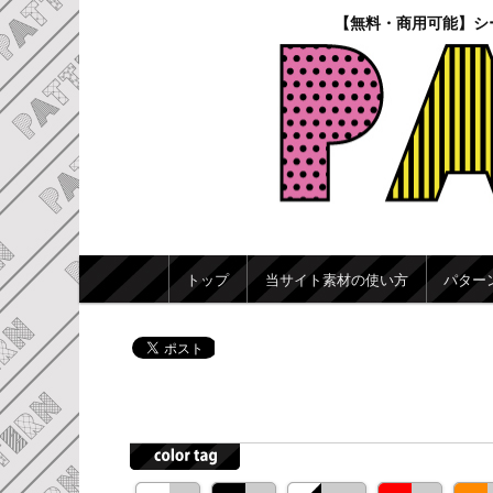
【無料・商用可能】シ
メインメニュー
トップ
当サイト素材の使い方
パター
メインコンテンツへ移動
サブコンテンツへ移動