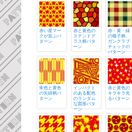
赤い星マー
赤と黄色の
赤・黄・緑
クが並ぶパ
ステンドグ
の格子柄、
ターン
ラス柄パタ
ガンクラブ
ーン
チェックの
パターン
朱色と黄色
インパクト
赤と黄色の
の矢絣柄パ
のある配色
キラキラ光
ターン
のランダム
るパターン
な図形パタ
ーン