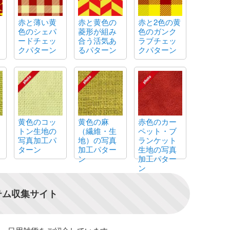
赤と薄い黄
赤と黄色の
赤と2色の黄
色のシェパ
菱形が組み
色のガンク
ードチェッ
合う活気あ
ラブチェッ
クパターン
るパターン
クパターン
黄色のコッ
黄色の麻
赤色のカー
トン生地の
（繊維・生
ペット・ブ
写真加工パ
地）の写真
ランケット
ターン
加工パター
生地の写真
ン
加工パター
ン
テム収集サイト