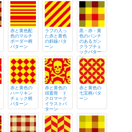
赤と黄色配
ラフの入っ
黒・赤・黄
色のマルチ
た赤と黄色
色のパンチ
ボーダー柄
の斜線パタ
のあるガン
パターン
ーン
クラブチェ
ックパター
ン
赤と黄色の
赤と黄色の
赤と黄色の
ハーリキン
頭蓋骨 ド
七宝柄パタ
チェック柄
クロマーク
ーン
パターン
イラストパ
ターン