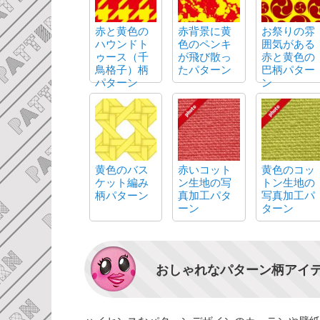
赤と黄色の
赤背景に黄
お祭りの雰
ハウンドト
色のペンキ
囲気がある
ゥース（千
が飛び散っ
赤と黄色の
鳥格子）柄
たパターン
巴柄パター
パターン
ン
黄色のバス
赤いコット
黄色のコッ
ケット編み
ン生地の写
トン生地の
柄パターン
真加工パタ
写真加工パ
ーン
ターン
おしゃれなパターン柄アイ