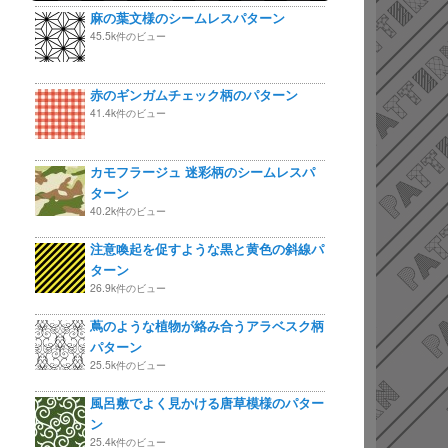
麻の葉文様のシームレスパターン
45.5k件のビュー
赤のギンガムチェック柄のパターン
41.4k件のビュー
カモフラージュ 迷彩柄のシームレスパ
ターン
40.2k件のビュー
注意喚起を促すような黒と黄色の斜線パ
ターン
26.9k件のビュー
蔦のような植物が絡み合うアラベスク柄
パターン
25.5k件のビュー
風呂敷でよく見かける唐草模様のパター
ン
25.4k件のビュー