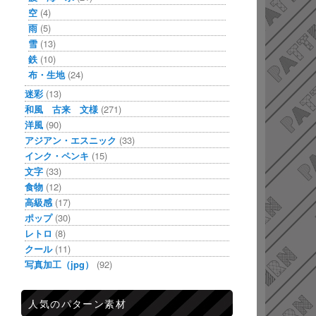
空
(4)
雨
(5)
雪
(13)
鉄
(10)
布・生地
(24)
迷彩
(13)
和風 古来 文様
(271)
洋風
(90)
アジアン・エスニック
(33)
インク・ペンキ
(15)
文字
(33)
食物
(12)
高級感
(17)
ポップ
(30)
レトロ
(8)
クール
(11)
写真加工（jpg）
(92)
人気のパターン素材