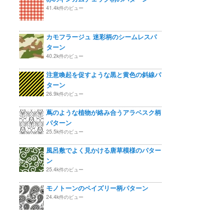
41.4k件のビュー
カモフラージュ 迷彩柄のシームレスパ
ターン
40.2k件のビュー
注意喚起を促すような黒と黄色の斜線パ
ターン
26.9k件のビュー
蔦のような植物が絡み合うアラベスク柄
パターン
25.5k件のビュー
風呂敷でよく見かける唐草模様のパター
ン
25.4k件のビュー
モノトーンのペイズリー柄パターン
24.4k件のビュー