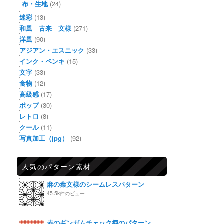
布・生地
(24)
迷彩
(13)
和風 古来 文様
(271)
洋風
(90)
アジアン・エスニック
(33)
インク・ペンキ
(15)
文字
(33)
食物
(12)
高級感
(17)
ポップ
(30)
レトロ
(8)
クール
(11)
写真加工（jpg）
(92)
人気のパターン素材
麻の葉文様のシームレスパターン
45.5k件のビュー
赤のギンガムチェック柄のパターン