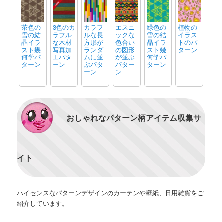
茶色の
3色のカ
カラフ
エスニ
緑色の
植物の
雪の結
ラフル
ルな長
ックな
雪の結
イラス
晶イラ
な木材
方形が
色合い
晶イラ
トのパ
スト幾
写真加
ランダ
の図形
スト幾
ターン
何学パ
工パタ
ムに並
が並ぶ
何学パ
ターン
ーン
ぶパタ
パター
ターン
ーン
ン
おしゃれなパターン柄アイテム収集サ
イト
ハイセンスなパターンデザインのカーテンや壁紙、日用雑貨をご
紹介しています。