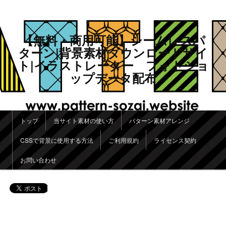
【無料・商用可能】シームレスパ
ターン|背景素材ダウンロードサイ
ト|イラストレーター フォトショ
ップデータ配布
メインメニュー
トップ
当サイト素材の使い方
パターン素材アレンジ
メインコンテンツへ移動
サブコンテンツへ移動
CSSで背景に使用する方法
ご利用規約
ライセンス契約
お問い合わせ