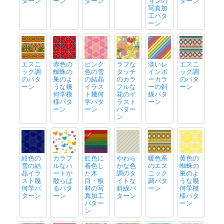
ターン
ーン
ターン
ョンの
ターン
写真加
工パタ
ーン
エスニ
赤色の
ピンク
ラフな
淡いレ
エスニ
ック調
蜘蛛の
色の雪
タッチ
インボ
ック調
のパタ
巣のよ
の結晶
のカラ
ーカラ
のパタ
ーン
うな幾
イラス
フルな
ーの斜
ーン
何学模
ト幾何
花のイ
線パタ
様パタ
学パタ
ラスト
ーン
ーン
ーン
パター
ン
紺色の
カラフ
虹色に
やわら
暖色系
黄色の
雪の結
ルなハ
着色し
かな色
のエス
蜘蛛の
晶イラ
ートが
た木
調のタ
ニック
巣のよ
スト幾
散らば
目・板
イトな
調パタ
うな幾
何学パ
るパタ
材の写
斜線パ
ーン
何学模
ターン
ーン
真加工
ターン
様パタ
パター
ーン
ン