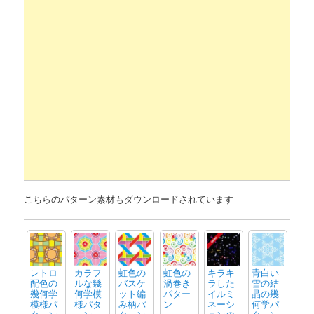
こちらのパターン素材もダウンロードされています
レトロ
カラフ
虹色の
虹色の
キラキ
青白い
配色の
ルな幾
バスケ
渦巻き
ラした
雪の結
幾何学
何学模
ット編
パター
イルミ
晶の幾
模様パ
様パタ
み柄パ
ン
ネーシ
何学パ