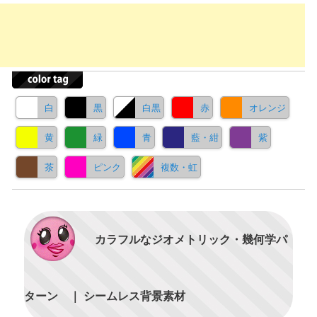
白
黒
白黒
赤
オレンジ
黄
緑
青
藍・紺
紫
茶
ピンク
複数・虹
カラフルなジオメトリック・幾何学パ
ターン ｜ シームレス背景素材