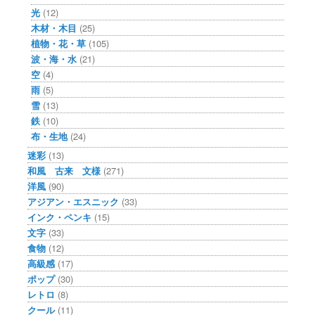
光
(12)
木材・木目
(25)
植物・花・草
(105)
波・海・水
(21)
空
(4)
雨
(5)
雪
(13)
鉄
(10)
布・生地
(24)
迷彩
(13)
和風 古来 文様
(271)
洋風
(90)
アジアン・エスニック
(33)
インク・ペンキ
(15)
文字
(33)
食物
(12)
高級感
(17)
ポップ
(30)
レトロ
(8)
クール
(11)