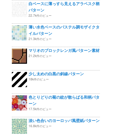
白ベースに薄っすら見えるアラベスク柄
パターン
22.7k件のビュー
薄い水色ベースのパステル調モザイクタ
イルパターン
21.3k件のビュー
マリオのブロックレンガ風パターン素材
21.2k件のビュー
少し太めの白黒の斜線パターン
18k件のビュー
色とりどりの菊の紋が散らばる和柄パタ
ーン
17.5k件のビュー
淡い色合いのヨーロッパ風壁紙パターン
16.8k件のビュー