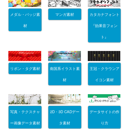
メダル・バッジ素
マンガ素材
カタカナフォント
材
『効果音フォン
ト』
リボン・タグ素材
南国系イラスト素
王冠・クラウンア
材
イコン素材
写真・テクスチャ
2D・3D CADデー
データサイトの作
ー画像データ素材
タ素材
り方