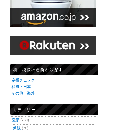
柄・模様の名前から探す
定番チェック
和風・日本
その他・海外
カテゴリー
図形
(763)
斜線
(73)