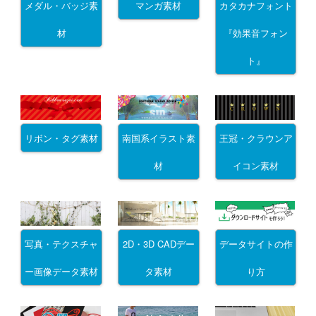
メダル・バッジ素
マンガ素材
カタカナフォント
材
『効果音フォン
ト』
リボン・タグ素材
南国系イラスト素
王冠・クラウンア
材
イコン素材
写真・テクスチャ
2D・3D CADデー
データサイトの作
ー画像データ素材
タ素材
り方