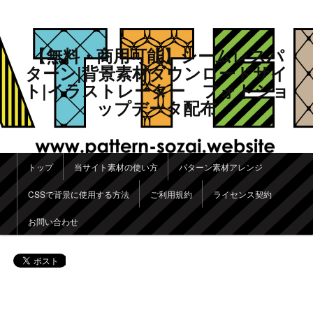
【無料・商用可能】シームレスパ
ターン|背景素材ダウンロードサイ
ト|イラストレーター フォトショ
ップデータ配布
メインメニュー
トップ
当サイト素材の使い方
パターン素材アレンジ
メインコンテンツへ移動
サブコンテンツへ移動
CSSで背景に使用する方法
ご利用規約
ライセンス契約
お問い合わせ