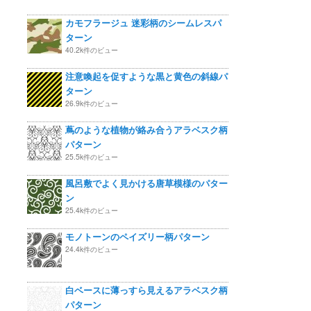
カモフラージュ 迷彩柄のシームレスパ
ターン
40.2k件のビュー
注意喚起を促すような黒と黄色の斜線パ
ターン
26.9k件のビュー
蔦のような植物が絡み合うアラベスク柄
パターン
25.5k件のビュー
風呂敷でよく見かける唐草模様のパター
ン
25.4k件のビュー
モノトーンのペイズリー柄パターン
24.4k件のビュー
白ベースに薄っすら見えるアラベスク柄
パターン