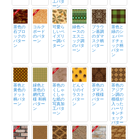
工パタ
ーン
茶色の
コルク
可愛ら
緑色ベ
ブラウ
茶色と
石ブロ
ボード
しいペ
ースの
ン基調
緑のシ
ックの
のパタ
イズリ
エスニ
のダマ
ェパー
パター
ーン
ー調パ
ック調
スク柄
ドチェ
ン
ターン
のパタ
パター
ック柄
ーン
ン
パター
ン
茶色と
緑色と
茶色の
どんぐ
茶色の
茶色の
黄色の
茶色の
くしゃ
りのイ
ダマス
アジア
ドット
網代文
くしゃ
ラスト
ク模様
ン調の
柄パタ
様 和柄
な紙の
パター
パター
模様が
ーン
パター
写真加
ン
ン
入った
ン
工パタ
ハーリ
ーン
キンチ
ェック
パター
ン