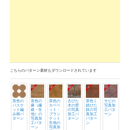
こちらのパターン素材もダウンロードされています
茶色の
茶色の
茶色の
古びた
茶色く
サビの
バスケ
麻（繊
カーペ
木の壁
錆びた
写真加
ット編
維・生
ット・
の写真
鉄の写
工パタ
み柄パ
地）の
ブラン
加工パ
真加工
ーン
ターン
写真加
ケット
ターン
パター
工パタ
生地の
ン
ーン
写真加