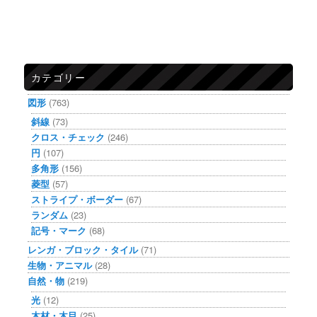
カテゴリー
図形
(763)
斜線
(73)
クロス・チェック
(246)
円
(107)
多角形
(156)
菱型
(57)
ストライプ・ボーダー
(67)
ランダム
(23)
記号・マーク
(68)
レンガ・ブロック・タイル
(71)
生物・アニマル
(28)
自然・物
(219)
光
(12)
木材・木目
(25)