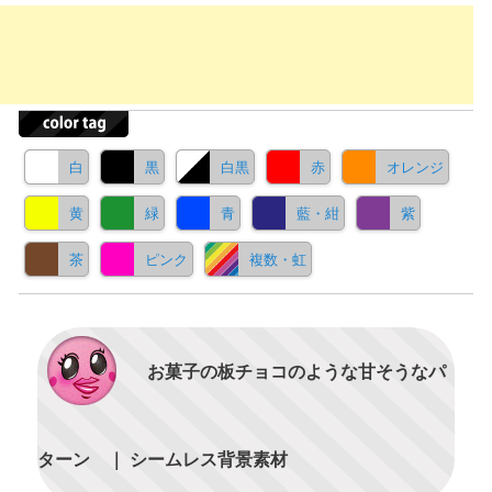
白
黒
白黒
赤
オレンジ
黄
緑
青
藍・紺
紫
茶
ピンク
複数・虹
お菓子の板チョコのような甘そうなパ
ターン ｜ シームレス背景素材