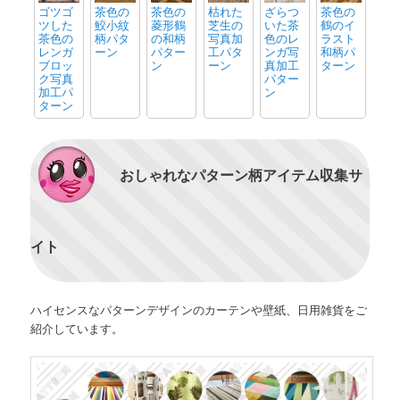
ゴツゴ
茶色の
茶色の
枯れた
ざらつ
茶色の
ツした
鮫小紋
菱形鶴
芝生の
いた茶
鶴のイ
茶色の
柄パタ
の和柄
写真加
色のレ
ラスト
レンガ
ーン
パター
工パタ
ンガ写
和柄パ
ブロッ
ン
ーン
真加工
ターン
ク写真
パター
加工パ
ン
ターン
おしゃれなパターン柄アイテム収集サ
イト
ハイセンスなパターンデザインのカーテンや壁紙、日用雑貨をご
紹介しています。