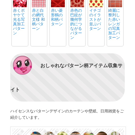
赤くボ
赤と白
赤い菱
赤色の
イチゴ
綺麗に
ヤケて
の網代
形鶴の
巴紋が
のイラ
整列し
光る写
文様 和
和柄パ
幾何学
ストが
た赤い
真加工
柄パタ
ターン
的につ
並ぶパ
レンガ
パター
ーン
ながる
ターン
の写真
ン
パター
加工パ
ン
ターン
おしゃれなパターン柄アイテム収集サ
イト
ハイセンスなパターンデザインのカーテンや壁紙、日用雑貨をご
紹介しています。