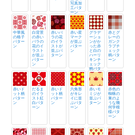
写真加
工パタ
ーン
中華風
白背景
赤いバ
赤い星
グラデ
赤とグ
の格子
の赤い
ラの花
マーク
ーショ
レーの
パター
バラの
のイラ
が並ぶ
ンがか
ガンク
ン
花のイ
ストが
パター
った赤
ラブチ
ラスト
並ぶパ
ン
と白の
ェック
が並ぶ
ターン
ハーリ
柄パタ
パター
キンチ
ーン
ン
ェック
柄パタ
ーン
赤いド
だるま
赤いド
六角形
赤いモ
赤色の
ット柄
のイラ
ット柄
がキレ
ミジが
蜘蛛の
パター
スト紅
パター
イに並
並ぶパ
巣のよ
ン
白パタ
ン
ぶパタ
ターン
うな幾
ーン
ーン
何学模
様パタ
ーン