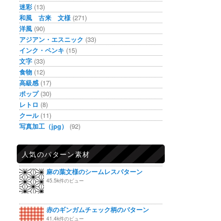
迷彩
(13)
和風 古来 文様
(271)
洋風
(90)
アジアン・エスニック
(33)
インク・ペンキ
(15)
文字
(33)
食物
(12)
高級感
(17)
ポップ
(30)
レトロ
(8)
クール
(11)
写真加工（jpg）
(92)
人気のパターン素材
麻の葉文様のシームレスパターン
45.5k件のビュー
赤のギンガムチェック柄のパターン
41.4k件のビュー