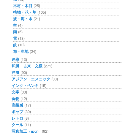
木材・木目
(25)
植物・花・草
(105)
波・海・水
(21)
空
(4)
雨
(5)
雪
(13)
鉄
(10)
布・生地
(24)
迷彩
(13)
和風 古来 文様
(271)
洋風
(90)
アジアン・エスニック
(33)
インク・ペンキ
(15)
文字
(33)
食物
(12)
高級感
(17)
ポップ
(30)
レトロ
(8)
クール
(11)
写真加工（jpg）
(92)