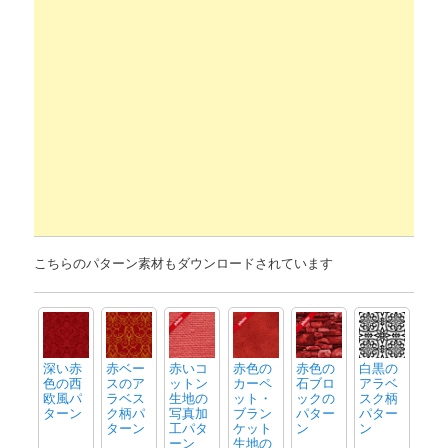
こちらのパターン素材もダウンロードされています
深い赤
赤ベー
赤いコ
赤色の
赤色の
白黒の
色の西
スのア
ットン
カーペ
石ブロ
アラベ
欧風パ
ラベス
生地の
ット・
ックの
スク柄
ターン
ク柄パ
写真加
ブラン
パター
パター
ターン
工パタ
ケット
ン
ン
ーン
生地の