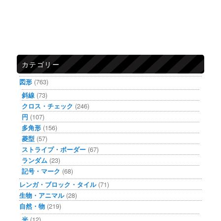
カテゴリー
図形
(763)
斜線
(73)
クロス・チェック
(246)
円
(107)
多角形
(156)
菱型
(57)
ストライプ・ボーダー
(67)
ランダム
(23)
記号・マーク
(68)
レンガ・ブロック・タイル
(71)
生物・アニマル
(28)
自然・物
(219)
光
(12)