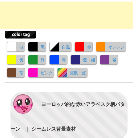
白
黒
白黒
赤
オレンジ
黄
緑
青
藍・紺
紫
茶
ピンク
複数・虹
ヨーロッパ的な赤いアラベスク柄パタ
ーン ｜ シームレス背景素材