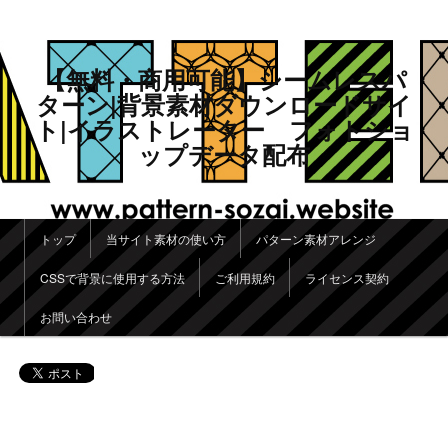
【無料・商用可能】シームレスパ
ターン|背景素材ダウンロードサイ
ト|イラストレーター フォトショ
ップデータ配布
メインメニュー
トップ
当サイト素材の使い方
パターン素材アレンジ
メインコンテンツへ移動
サブコンテンツへ移動
CSSで背景に使用する方法
ご利用規約
ライセンス契約
お問い合わせ