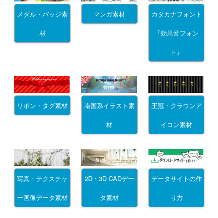
メダル・バッジ素
マンガ素材
カタカナフォント
材
『効果音フォン
ト』
リボン・タグ素材
南国系イラスト素
王冠・クラウンア
材
イコン素材
写真・テクスチャ
2D・3D CADデー
データサイトの作
ー画像データ素材
タ素材
り方