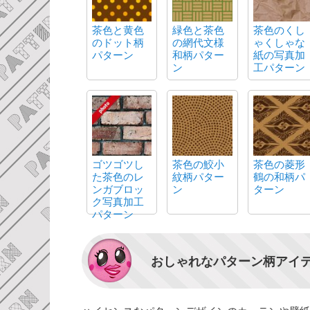
茶色と黄色
緑色と茶色
茶色のくし
のドット柄
の網代文様
ゃくしゃな
パターン
和柄パター
紙の写真加
ン
工パターン
ゴツゴツし
茶色の鮫小
茶色の菱形
た茶色のレ
紋柄パター
鶴の和柄パ
ンガブロッ
ン
ターン
ク写真加工
パターン
おしゃれなパターン柄アイ