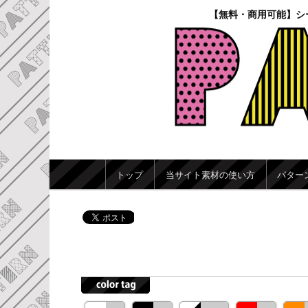
【無料・商用可能】シ
メインメニュー
トップ
当サイト素材の使い方
パター
メインコンテンツへ移動
サブコンテンツへ移動