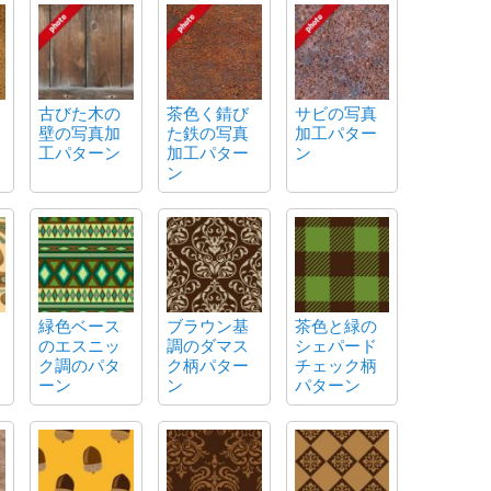
古びた木の
茶色く錆び
サビの写真
壁の写真加
た鉄の写真
加工パター
工パターン
加工パター
ン
ン
緑色ベース
ブラウン基
茶色と緑の
のエスニッ
調のダマス
シェパード
ク調のパタ
ク柄パター
チェック柄
ーン
ン
パターン