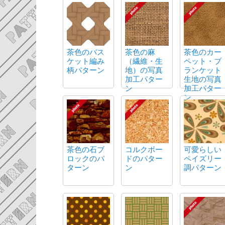
茶色のバス
茶色の麻
茶色のカー
ケット編み
（繊維・生
ペット・ブ
柄パターン
地）の写真
ランケット
加工パター
生地の写真
ン
加工パター
ン
茶色の石ブ
コルクボー
可愛らしい
ロックのパ
ドのパター
ペイズリー
ターン
ン
調パターン