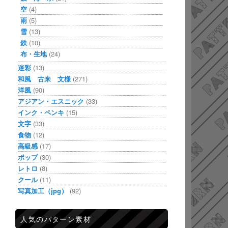
空
(4)
雨
(5)
雪
(13)
鉄
(10)
布・生地
(24)
迷彩
(13)
和風 古来 文様
(271)
洋風
(90)
アジアン・エスニック
(33)
インク・ペンキ
(15)
文字
(33)
食物
(12)
高級感
(17)
ポップ
(30)
レトロ
(8)
クール
(11)
写真加工（jpg）
(92)
人気のパターン素材