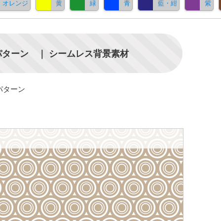
オレンジ
黄
緑
青
藍・紺
紫
ターン ｜ シームレス背景素材
パターン