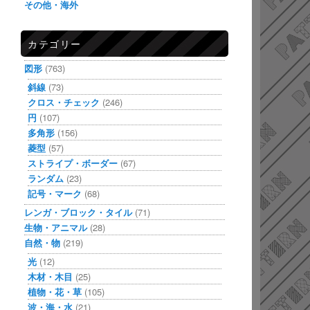
その他・海外
カテゴリー
図形
(763)
斜線
(73)
クロス・チェック
(246)
円
(107)
多角形
(156)
菱型
(57)
ストライプ・ボーダー
(67)
ランダム
(23)
記号・マーク
(68)
レンガ・ブロック・タイル
(71)
生物・アニマル
(28)
自然・物
(219)
光
(12)
木材・木目
(25)
植物・花・草
(105)
波・海・水
(21)