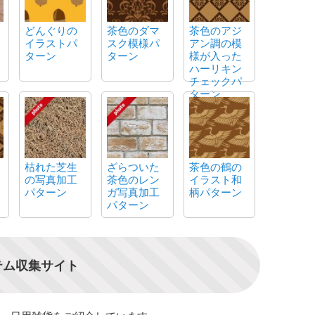
どんぐりの
茶色のダマ
茶色のアジ
イラストパ
スク模様パ
アン調の模
ターン
ターン
様が入った
ハーリキン
チェックパ
ターン
枯れた芝生
ざらついた
茶色の鶴の
の写真加工
茶色のレン
イラスト和
パターン
ガ写真加工
柄パターン
パターン
テム収集サイト