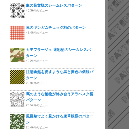
麻の葉文様のシームレスパターン
45.5k件のビュー
赤のギンガムチェック柄のパターン
41.4k件のビュー
カモフラージュ 迷彩柄のシームレスパ
ターン
40.2k件のビュー
注意喚起を促すような黒と黄色の斜線パ
ターン
26.9k件のビュー
蔦のような植物が絡み合うアラベスク柄
パターン
25.5k件のビュー
風呂敷でよく見かける唐草模様のパター
ン
25.4k件のビュー