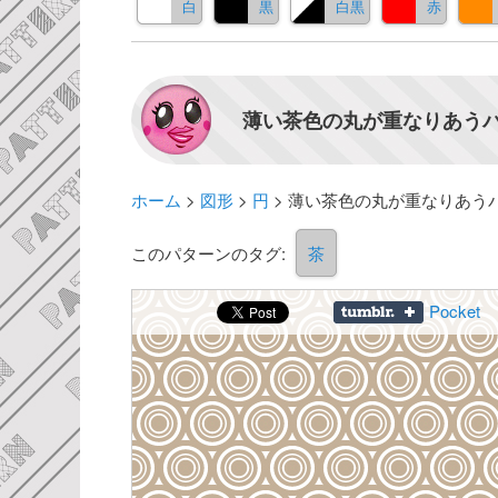
白
黒
白黒
赤
薄い茶色の丸が重なりあうパ
ホーム
>
図形
>
円
>
薄い茶色の丸が重なりあう
このパターンのタグ:
茶
Pocket