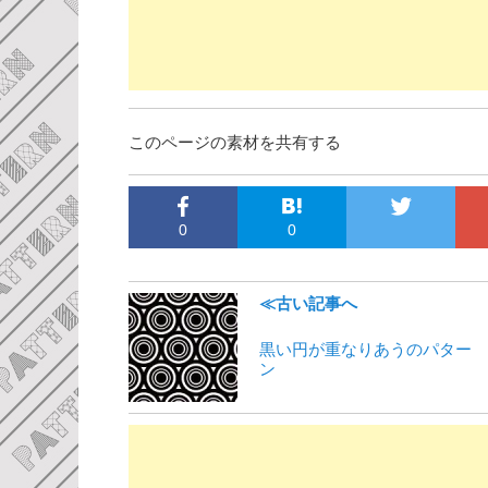
このページの素材を共有する
0
0
≪古い記事へ
黒い円が重なりあうのパター
ン